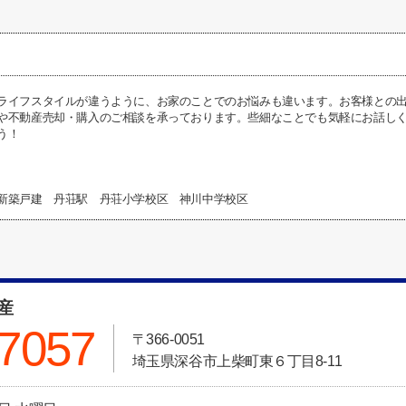
ライフスタイルが違うように、お家のことでのお悩みも違います。お客様との
や不動産売却・購入のご相談を承っております。些細なことでも気軽にお話し
う！
新築戸建 丹荘駅 丹荘小学校区 神川中学校区
動産
-7057
〒366-0051
埼玉県深谷市上柴町東６丁目8-11