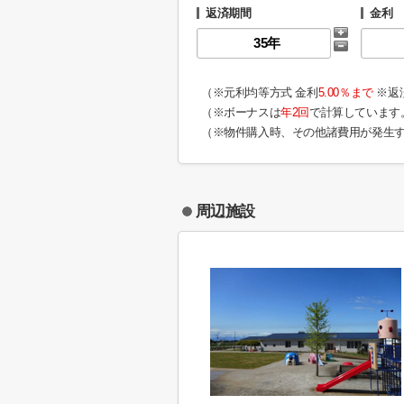
返済期間
金利
（※元利均等方式 金利
5.00％まで
※返
（※ボーナスは
年2回
で計算しています
（※物件購入時、その他諸費用が発生
周辺施設