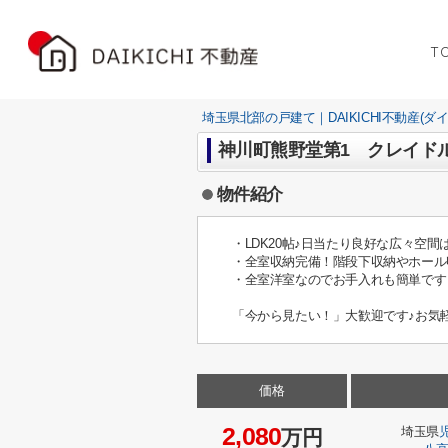
T
埼玉県北部の戸建て｜DAIKICHI不動産(ダ
神川町熊野堂第1 クレイド
物件紹介
・LDK20帖♪日当たり良好な広々空
・全室収納完備！階段下収納やホール
・全室洋室なのでお手入れも簡単です
「今から見たい！」大歓迎です♪お気
価格
2,080
埼玉県
万円