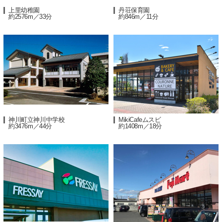
上里幼稚園
丹荘保育園
約2576m／33分
約846m／11分
神川町立神川中学校
MikiCafeムスビ
約3476m／44分
約1408m／18分