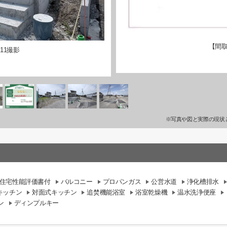
【間取
11撮影
※写真や図と実際の現状
住宅性能評価書付
バルコニー
プロパンガス
公営水道
浄化槽排水
キッチン
対面式キッチン
追焚機能浴室
浴室乾燥機
温水洗浄便座
ン
ディンプルキー