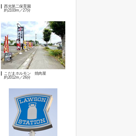
西光第二保育園
約2103m／27分
こだまホルモン 焼肉屋
約2012m／26分