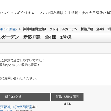
OP
スタッフ紹介
住宅ローンのお悩み相談
売却相談・流れ
会員登録
店舗
イキチ不動産)
>
神川町熊野堂第1 クレイドルガーデン 新築戸建 全4棟 1
ルガーデン 新築戸建 全4棟 1号棟
間はご家族で過ごしやすいですね！
収納など嬉しい収納も豊富！
！
軽にお問い合わせください。
所在地/交通
間取り/建物面積
4LDK
児玉郡神川町
大字熊野堂
44-1