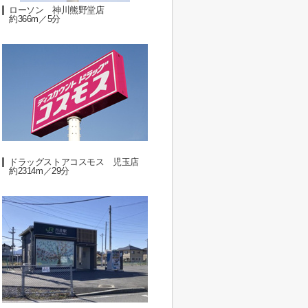
ローソン 神川熊野堂店
約366m／5分
ドラッグストアコスモス 児玉店
約2314m／29分