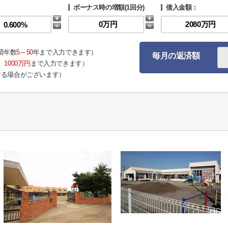
ボーナス時の増額(1回分)
借入金額：
済年数
5～50
年まで入力できます）
毎月の返済額
。
1000万円
まで入力できます）
する場合がございます）