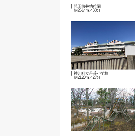
児玉桜井幼稚園
約2614m／33分
神川町立丹荘小学校
約2120m／27分