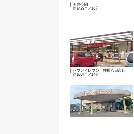
美原公園
約1429m／18分
セブンイレブン 神川八日市店
約1087m／14分