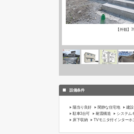
【外観】7/
設備条件
陽当り良好
閑静な住宅地
建設
駐車3台可
耐震構造
システム
床下収納
TVモニタ付インターホ