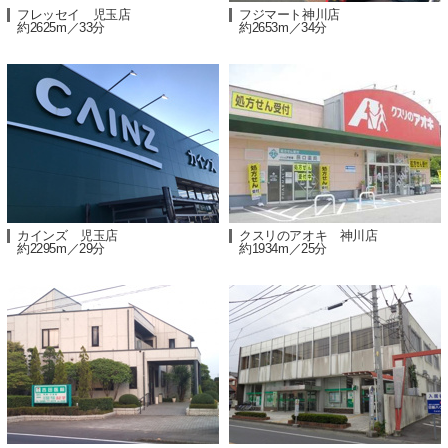
フレッセイ 児玉店
フジマート神川店
約2625m／33分
約2653m／34分
カインズ 児玉店
クスリのアオキ 神川店
約2295m／29分
約1934m／25分