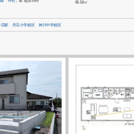
高線
「
丹荘
」駅 徒歩26分
95.58㎡
丹荘駅
丹荘小学校区
神川中学校区