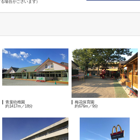
する場合がございます）
青葉幼稚園
梅花保育園
約1417m／18分
約676m／9分