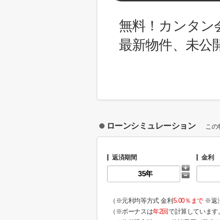
無料！カンタン
最新物件、未公
ローンシミュレーション
この
返済期間
金利
（※元利均等方式 金利
5.00％まで
※返
（※ボーナスは
年2回
で計算しています