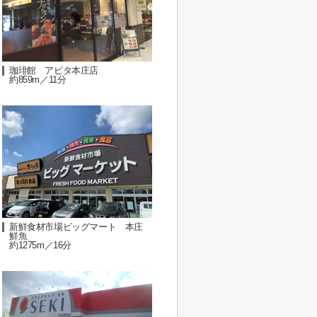
珈琲館 アピタ本庄店
約859m／11分
新鮮食材市場ビッグマート 本庄
鮮魚
約1275m／16分