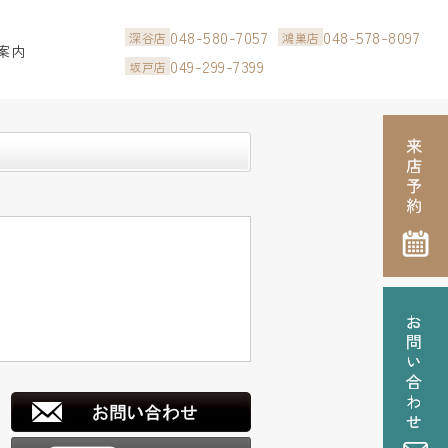
048-580-7057
048-578-8097
深谷店
鴻巣店
案内
049-299-7399
坂戸店