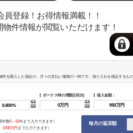
会員登録！お得情報満載！！
開物件情報が閲覧いただけます！
物件を購入した場合の、月々の支払い価格の一例です。借り入れを保証するも
ボーナス時の増額(1回分)
借入金額：
済年数
5～50
年まで入力できます）
毎月の返済額
。
1000万円
まで入力できます）