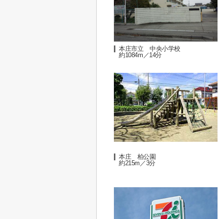
本庄市立 中央小学校
約1084m／14分
本庄 柏公園
約215m／3分