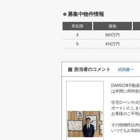
募集中物件情報
所在階
価格
4
万円
880
6
万円
450
担当者のコメント
武田優一
DAIKICH
は年間に40件
住宅ローンや火
ポートいたしま
お客様のご不明
その他物件以外
いつでもお気軽