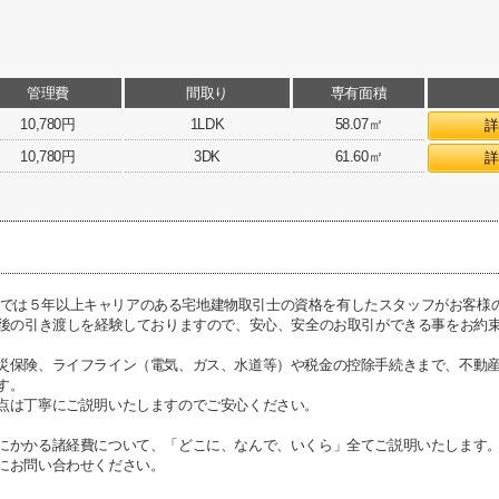
管理費
間取り
専有面積
10,780円
1LDK
58.07㎡
10,780円
3DK
61.60㎡
I不動産では５年以上キャリアのある宅地建物取引士の資格を有したスタッフがお客
前後の引き渡しを経験しておりますので、安心、安全のお取引ができる事をお約
災保険、ライフライン（電気、ガス、水道等）や税金の控除手続きまで、不動
す。
点は丁寧にご説明いたしますのでご安心ください。
にかかる諸経費について、「どこに、なんで、いくら」全てご説明いたします
にお問い合わせください。