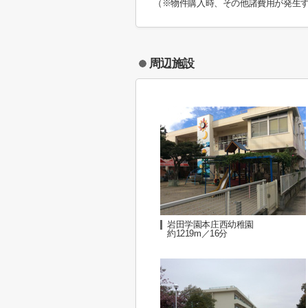
（※物件購入時、その他諸費用が発生
周辺施設
岩田学園本庄西幼稚園
約1219m／16分