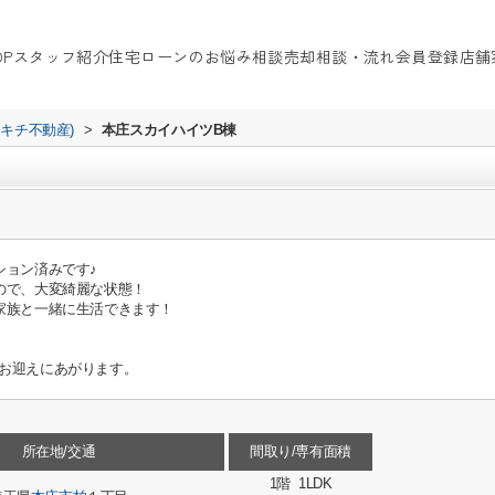
OP
スタッフ紹介
住宅ローンのお悩み相談
売却相談・流れ
会員登録
店舗
イキチ不動産)
>
本庄スカイハイツB棟
ション済みです♪
ので、大変綺麗な状態！
家族と一緒に生活できます！
お迎えにあがります。
所在地/交通
間取り/専有面積
1階 1LDK