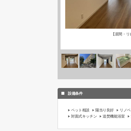
【居間・リ
設備条件
ペット相談
陽当り良好
リノベ
対面式キッチン
追焚機能浴室