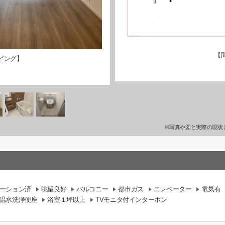
【
ビング】
※写真や図と実際の現状
ーション済
眺望良好
バルコニー
都市ガス
エレベーター
電気有
温水洗浄便座
浴室１坪以上
TVモニタ付インターホン