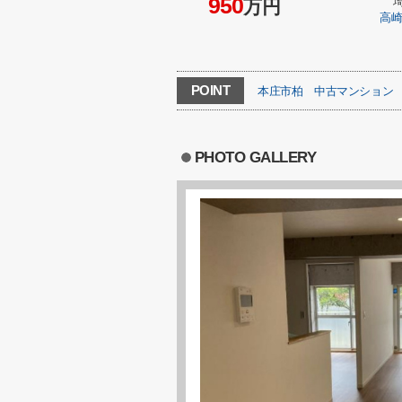
950
万円
高
POINT
本庄市柏
中古マンション
PHOTO GALLERY