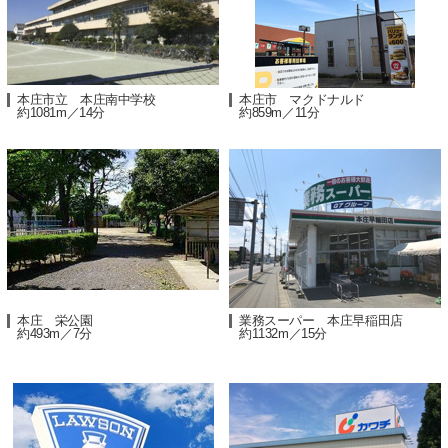
本庄市立 本庄南中学校
本庄市 マクドナルド
約1081m／14分
約859m／11分
本庄 栄公園
業務スーパー 本庄早稲田店
約493m／7分
約1132m／15分