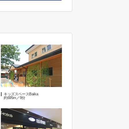
キッズスペースBaika
約695m／9分