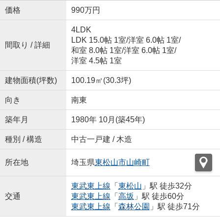
価格
990万円
4LDK
LDK 15.0帖 1室
/
洋室 6.0帖 1室
/
間取り / 詳細
和室 8.0帖 1室
/
洋室 6.0帖 1室
/
洋室 4.5帖 1室
建物面積(坪数)
100.19㎡(30.3坪)
向き
南東
築年月
1980年 10月(築45年)
種別 / 構造
中古一戸建 / 木造
所在地
埼玉県
東松山市
山崎町
東武東上線
「
東松山
」駅 徒歩32分
交通
東武東上線
「
高坂
」駅 徒歩60分
東武東上線
「
森林公園
」駅 徒歩71分