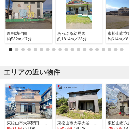
新明幼稚園
あっぷる幼児園
東松山市立
約532m／7分
約1814m／23分
約614m／
エリアの近い物件
東松山市大字野田 中古戸建
東松山市大字大谷 中古戸建
880
万
円
/ 3LDK
850
万
円
/ 4LDK
790
万
円
/ 