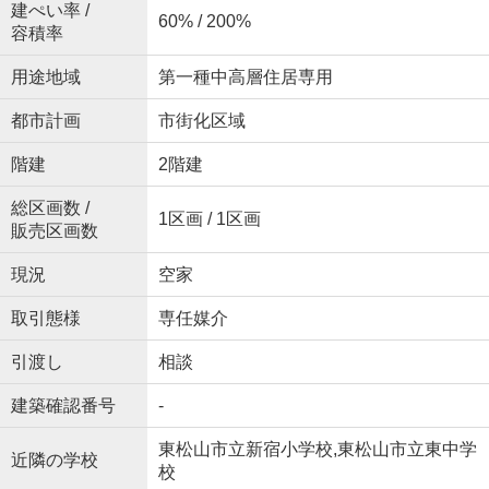
建ぺい率 /
60% / 200%
容積率
用途地域
第一種中高層住居専用
都市計画
市街化区域
階建
2階建
総区画数 /
1区画 / 1区画
販売区画数
現況
空家
取引態様
専任媒介
引渡し
相談
建築確認番号
-
東松山市立新宿小学校,東松山市立東中学
近隣の学校
校