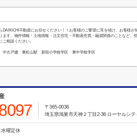
らDAIKICHI不動産にお任せください！！お客様のご要望に耳を傾け、お客様
ります。物件情報・土地情報・注文住宅・不動産売買・融資関係のことなど、些細な
にご相談ください。
 中古戸建 東松山駅 新宿小学校学区 東中学校学区
動産
-8097
〒365-0036
埼玉県鴻巣市天神２丁目2-36 ローヤルシティ
日:水曜定休