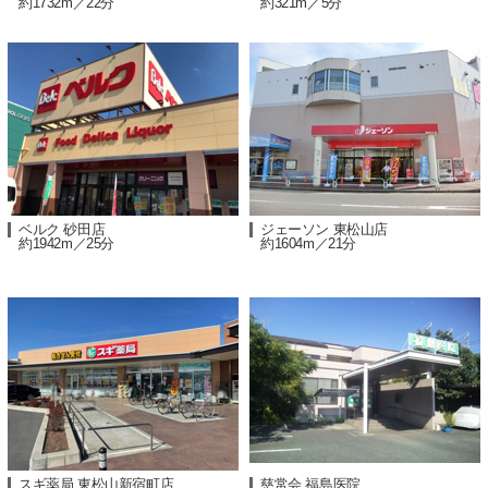
約1732m／22分
約321m／5分
ベルク 砂田店
ジェーソン 東松山店
約1942m／25分
約1604m／21分
スギ薬局 東松山新宿町店
慈常会 福島医院