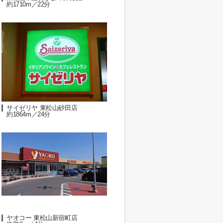
約1710m／22分
サイゼリヤ 東松山砂田店
約1864m／24分
ヤオコー 東松山新宿町店