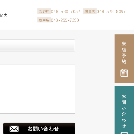
048-580-7057
048-578-8097
深谷店
鴻巣店
案内
049-299-7399
坂戸店