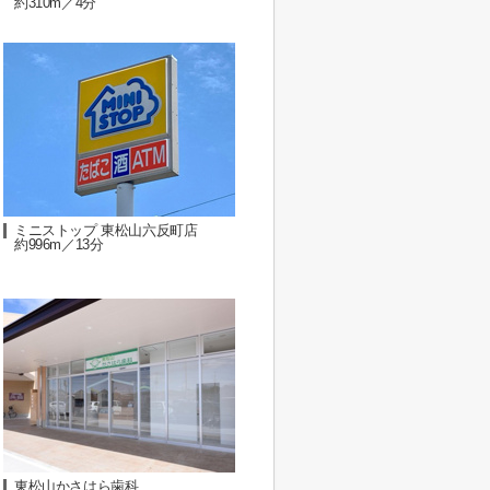
約310m／4分
ミニストップ 東松山六反町店
約996m／13分
東松山かさはら歯科