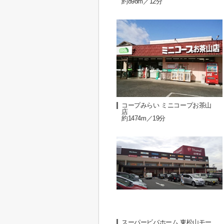
約898m／12分
コープみらい ミニコープお茶山
店
約1474m／19分
スーパービバホーム 東松山モー