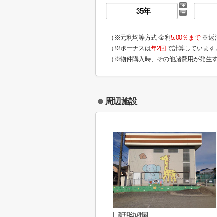
（※元利均等方式 金利
5.00％まで
※返
（※ボーナスは
年2回
で計算しています
（※物件購入時、その他諸費用が発生
周辺施設
新明幼稚園