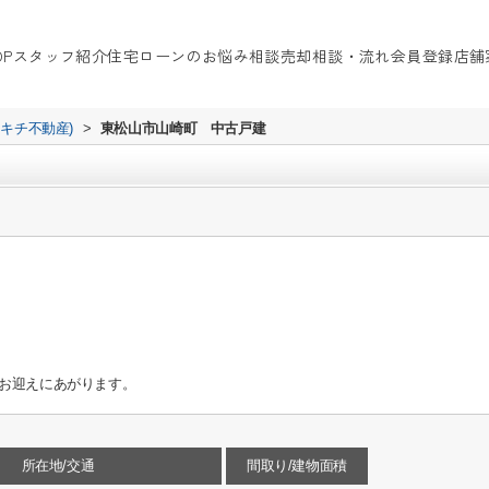
OP
スタッフ紹介
住宅ローンのお悩み相談
売却相談・流れ
会員登録
店舗
イキチ不動産)
>
東松山市山崎町 中古戸建
お迎えにあがります。
所在地/交通
間取り/建物面積