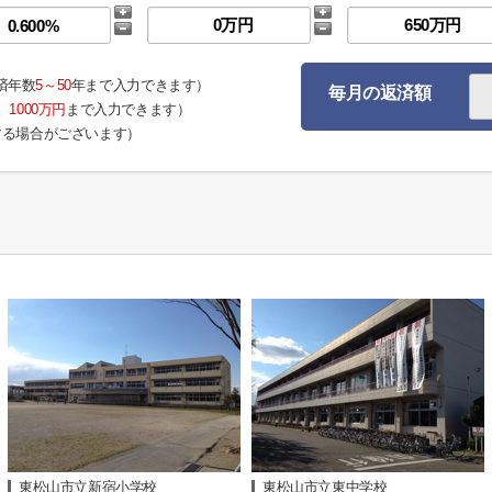
済年数
5～50
年まで入力できます）
毎月の返済額
。
1000万円
まで入力できます）
する場合がございます）
東松山市立新宿小学校
東松山市立東中学校