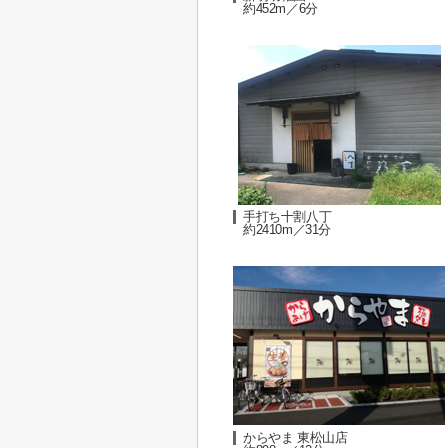
約452m／6分
手打ち十割八丁
約2410m／31分
からやま 東松山店