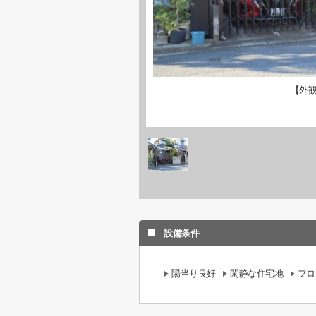
【外
設備条件
陽当り良好
閑静な住宅地
フロ