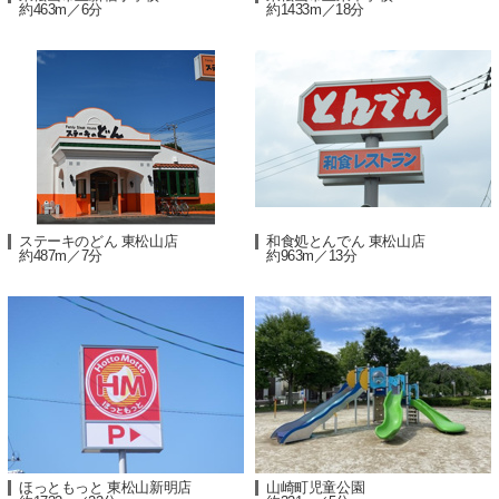
約463m／6分
約1433m／18分
ステーキのどん 東松山店
和食処とんでん 東松山店
約487m／7分
約963m／13分
ほっともっと 東松山新明店
山崎町児童公園