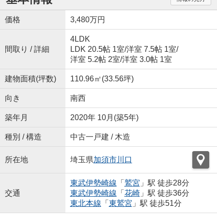
価格
3,480万円
4LDK
間取り / 詳細
LDK 20.5帖 1室
/
洋室 7.5帖 1室
/
洋室 5.2帖 2室
/
洋室 3.0帖 1室
建物面積(坪数)
110.96㎡(33.56坪)
向き
南西
築年月
2020年 10月(築5年)
種別 / 構造
中古一戸建 / 木造
所在地
埼玉県
加須市
川口
東武伊勢崎線
「
鷲宮
」駅 徒歩28分
交通
東武伊勢崎線
「
花崎
」駅 徒歩36分
東北本線
「
東鷲宮
」駅 徒歩51分