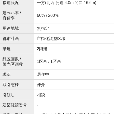
接道状況
一方(北西 公道 4.0m 間口 16.6m)
建ぺい率 /
60% / 200%
容積率
用途地域
無指定
都市計画
市街化調整区域
階建
2階建
総区画数 /
1区画 / 1区画
販売区画数
現況
居住中
取引態様
仲介
引渡し
相談
建築確認番号
-