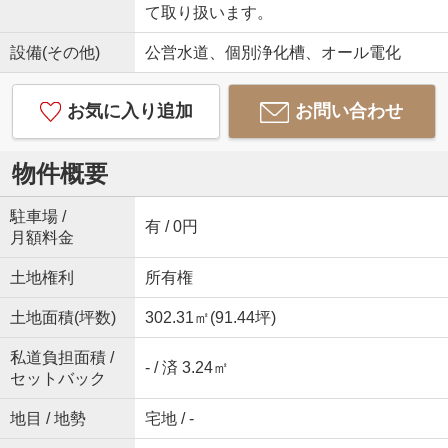
て取り扱います。
設備(その他)
公営水道、個別浄化槽、オール電化
お気に入り追加
お問い合わせ
物件概要
駐車場 /
有 / 0円
月額料金
土地権利
所有権
土地面積(坪数)
302.31㎡(91.44坪)
私道負担面積 /
- / 済 3.24㎡
セットバック
地目 / 地勢
宅地 / -