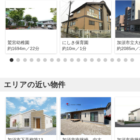
鷲宮幼稚園
にしき保育園
加須市立大
約1694m／22分
約10m／1分
約2085m／
エリアの近い物件
加須市下高柳第13 ワイウッドコート 新築戸建 全7棟 2号棟
加須市南篠崎 中古戸建