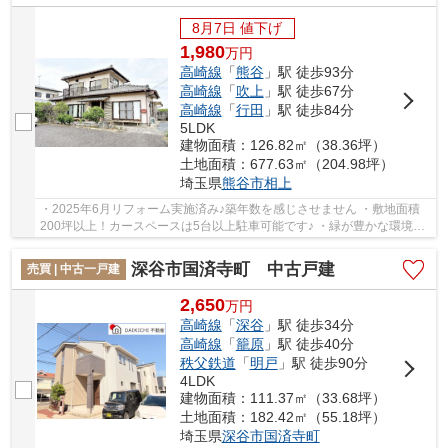
8月7日 値下げ
1,980
万
円
高崎線
「
熊谷
」駅 徒歩93分
高崎線
「
吹上
」駅 徒歩67分
高崎線
「
行田
」駅 徒歩84分
5LDK
建物面積：126.82㎡（38.36坪）
土地面積：677.63㎡（204.98坪）
埼玉県
熊谷市
相上
・2025年6月リフォーム実施済み♪築年数を感じさせません ・敷地面積
200坪以上！カースペースは5台以上駐車可能です♪ ・緑が豊かな環境で
穏やかな暮らしはいかがですか いつでもお気軽...
深谷市国済寺町 中古戸建
売買 | 中古一戸建
2,650
万
円
高崎線
「
深谷
」駅 徒歩34分
高崎線
「
籠原
」駅 徒歩40分
秩父鉄道
「
明戸
」駅 徒歩90分
4LDK
建物面積：111.37㎡（33.68坪）
土地面積：182.42㎡（55.18坪）
埼玉県
深谷市
国済寺町