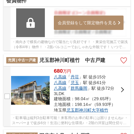
会員物件
会員登録をして限定物件を見る
・南向きで横長の建物なので陽当たり良好です！ ・東栄住宅施工で築浅
（令和4年）物件！ ・2面バルコニーでおしゃれな外観です！ いつでも
お気軽にお声がけください♪ 駅からの送迎が...
児玉郡神川町植竹 中古戸建
売買 | 中古一戸建
680
万
円
八高線
「
丹荘
」駅 徒歩15分
八高線
「
児玉
」駅 徒歩61分
八高線
「
群馬藤岡
」駅 徒歩72分
3LDK
建物面積：98.04㎡（29.65坪）
土地面積：198.14㎡（59.93坪）
埼玉県
児玉郡神川町
大字植竹
・駐車場は縦列3台駐車可能！来客用のお車の駐車には困りませんね♪ ・
スーパーまで徒歩6分！生活に便利な住環境♪ ・2階の洋室は間仕切りで2
部屋に変更できます！ いつでもお気軽にお...