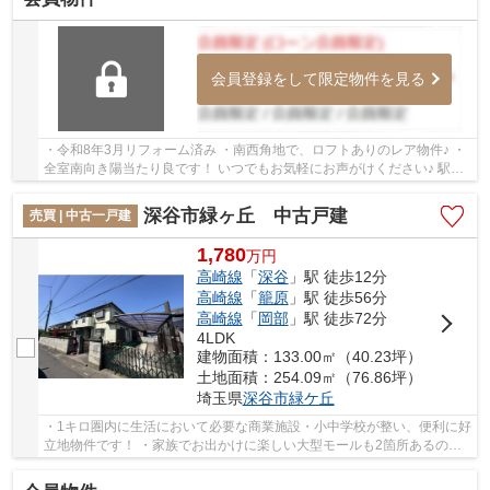
会員登録をして限定物件を見る
・令和8年3月リフォーム済み ・南西角地で、ロフトありのレア物件♪ ・
全室南向き陽当たり良です！ いつでもお気軽にお声がけください♪ 駅か
らの送迎が必要なお客様は駅までお迎えにあ...
深谷市緑ヶ丘 中古戸建
売買 | 中古一戸建
1,780
万
円
高崎線
「
深谷
」駅 徒歩12分
高崎線
「
籠原
」駅 徒歩56分
高崎線
「
岡部
」駅 徒歩72分
4LDK
建物面積：133.00㎡（40.23坪）
土地面積：254.09㎡（76.86坪）
埼玉県
深谷市
緑ケ丘
・1キロ圏内に生活において必要な商業施設・小中学校が整い、便利に好
立地物件です！ ・家族でお出かけに楽しい大型モールも2箇所あるので
生活に潤いが♪ ・南向きにあってベランダ、1...