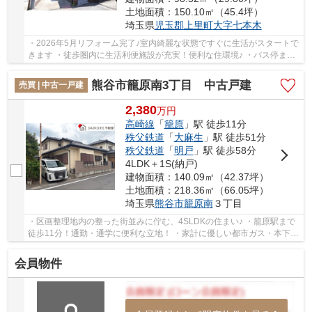
土地面積：150.10㎡（45.4坪）
埼玉県
児玉郡上里町
大字七本木
・2026年5月リフォーム完了♪室内綺麗な状態ですぐに生活がスタートで
きます ・徒歩圏内に生活利便施設が充実！便利な住環境♪ ・バス停まで
も近く、駅までのアクセスも良好です！ いつ...
熊谷市籠原南3丁目 中古戸建
売買 | 中古一戸建
2,380
万
円
高崎線
「
籠原
」駅 徒歩11分
秩父鉄道
「
大麻生
」駅 徒歩51分
秩父鉄道
「
明戸
」駅 徒歩58分
4LDK＋1S(納戸)
建物面積：140.09㎡（42.37坪）
土地面積：218.36㎡（66.05坪）
埼玉県
熊谷市
籠原南
３丁目
・区画整理地内の整った街並みに佇む、4SLDKの住まい♪ ・籠原駅まで
徒歩11分！通勤・通学に便利な立地！ ・家計に優しい都市ガス・本下水
エリアです！ いつでもお気軽にお声がけくだ...
会員物件