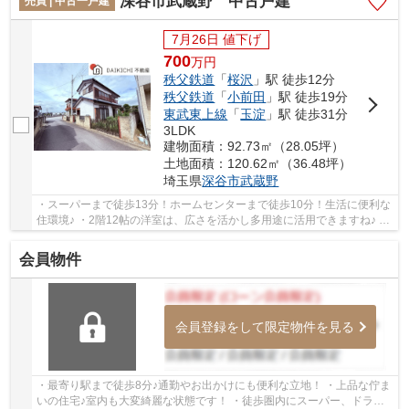
深谷市武蔵野 中古戸建
売買 | 中古一戸建
7月26日 値下げ
700
万
円
秩父鉄道
「
桜沢
」駅 徒歩12分
秩父鉄道
「
小前田
」駅 徒歩19分
東武東上線
「
玉淀
」駅 徒歩31分
3LDK
建物面積：92.73㎡（28.05坪）
土地面積：120.62㎡（36.48坪）
埼玉県
深谷市
武蔵野
・スーパーまで徒歩13分！ホームセンターまで徒歩10分！生活に便利な
住環境♪ ・2階12帖の洋室は、広さを活かし多用途に活用できますね♪ ・
洗面所にはサウナ室あり！全室南向き！お庭付...
会員物件
会員登録をして限定物件を見る
・最寄り駅まで徒歩8分♪通勤やお出かけにも便利な立地！ ・上品な佇ま
いの住宅♪室内も大変綺麗な状態です！ ・徒歩圏内にスーパー、ドラッ