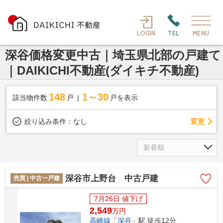
LOGIN
TEL
MENU
深谷価格変更中古｜埼玉県北部の戸建て
｜DAIKICHI不動産(ダイキチ不動産)
148
1～30
該当物件数
戸
戸を表示
変更
絞り込み条件：
なし
深谷市上野台 中古戸建
売買 | 中古一戸建
7月26日 値下げ
2,549
万
円
高崎線
「
深谷
」駅 徒歩12分