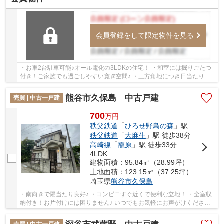
会員登録をして限定物件を見る
・お車2台駐車可能♪オール電化の3LDKの住宅！ ・和室には掘りごたつ
付き！ご家族でも過ごしやすい寛ぎ空間♪ ・三方角地につき日当たり、
風通しともに良好です！ いつでもお気軽にお声...
熊谷市久保島 中古戸建
売買 | 中古一戸建
700
万
円
秩父鉄道
「
ひろせ野鳥の森
」駅 徒歩24分
秩父鉄道
「
大麻生
」駅 徒歩38分
高崎線
「
籠原
」駅 徒歩33分
4LDK
建物面積：95.84㎡（28.99坪）
土地面積：123.15㎡（37.25坪）
埼玉県
熊谷市
久保島
・南向きで陽当たり良好♪ ・コンビニすぐ近くで便利な立地！ ・全室収
納付き！お片付けには困りません♪ いつでもお気軽にお声がけください♪
駅からの送迎が必要なお客様は駅までお迎...