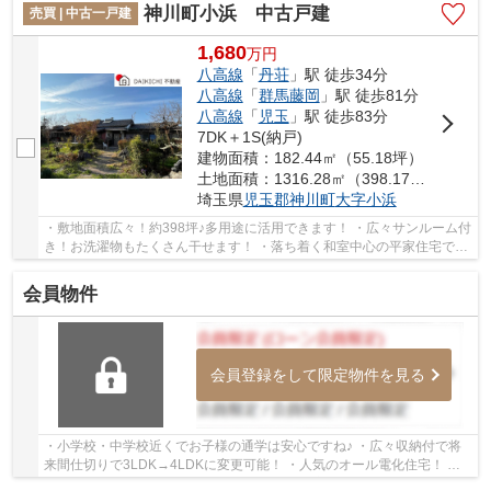
神川町小浜 中古戸建
売買 | 中古一戸建
1,680
万
円
八高線
「
丹荘
」駅 徒歩34分
八高線
「
群馬藤岡
」駅 徒歩81分
八高線
「
児玉
」駅 徒歩83分
7DK＋1S(納戸)
建物面積：182.44㎡（55.18坪）
土地面積：1316.28㎡（398.17坪）
埼玉県
児玉郡神川町
大字小浜
・敷地面積広々！約398坪♪多用途に活用できます！ ・広々サンルーム付
き！お洗濯物もたくさん干せます！ ・落ち着く和室中心の平家住宅で、
心癒される邸宅です♪ いつでもお気軽にお声...
会員物件
会員登録をして限定物件を見る
・小学校・中学校近くでお子様の通学は安心ですね♪ ・広々収納付で将
来間仕切りで3LDK→4LDKに変更可能！ ・人気のオール電化住宅！ い
つでもお気軽にお声がけください♪ 駅からの送迎...