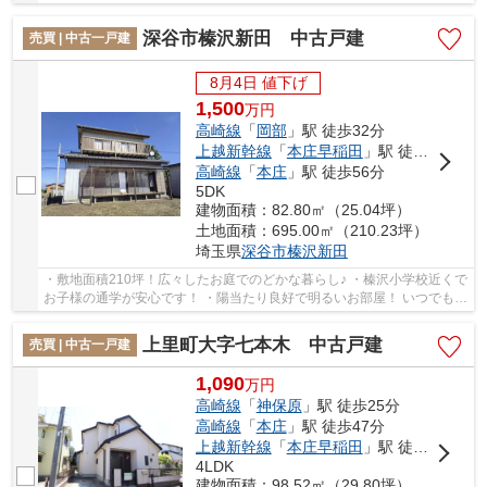
グストア、コンビニがあるのでお買い物も困り...
深谷市榛沢新田 中古戸建
売買 | 中古一戸建
8月4日 値下げ
1,500
万
円
高崎線
「
岡部
」駅 徒歩32分
上越新幹線
「
本庄早稲田
」駅 徒歩52分
高崎線
「
本庄
」駅 徒歩56分
5DK
建物面積：82.80㎡（25.04坪）
土地面積：695.00㎡（210.23坪）
埼玉県
深谷市
榛沢新田
・敷地面積210坪！広々したお庭でのどかな暮らし♪ ・榛沢小学校近くで
お子様の通学が安心です！ ・陽当たり良好で明るいお部屋！ いつでもお
気軽にお声がけください♪ 駅からの送迎が...
上里町大字七本木 中古戸建
売買 | 中古一戸建
1,090
万
円
高崎線
「
神保原
」駅 徒歩25分
高崎線
「
本庄
」駅 徒歩47分
上越新幹線
「
本庄早稲田
」駅 徒歩53分
4LDK
建物面積：98.52㎡（29.80坪）