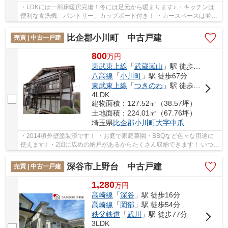
・LDKには一部床暖房完備！冬には足元から暖まります♪ ・キッチンは
便利な食洗機、パントリー、カップボード付き！ ・カースペースは並列
2台、最大4台駐車可能になります！ いつでも...
比企郡小川町 中古戸建
売買 | 中古一戸建
800
万
円
東武東上線
「
武蔵嵐山
」駅 徒歩39分
八高線
「
小川町
」駅 徒歩67分
東武東上線
「
つきのわ
」駅 徒歩64分
4LDK
建物面積：127.52㎡（38.57坪）
土地面積：224.01㎡（67.76坪）
埼玉県
比企郡小川町
大字中爪
・2014頃外壁塗装済です！ ・お庭で家庭菜園・BBQなど色々な用途に
使えます♪ ・2回に広めの納戸があるからたくさん収納できます！ いつで
もお気軽にお声がけください♪ 駅からの送迎が...
深谷市上野台 中古戸建
売買 | 中古一戸建
1,280
万
円
高崎線
「
深谷
」駅 徒歩16分
高崎線
「
岡部
」駅 徒歩54分
秩父鉄道
「
武川
」駅 徒歩77分
3LDK