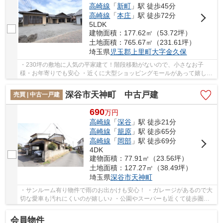
高崎線
「
新町
」駅 徒歩45分
高崎線
「
本庄
」駅 徒歩72分
5LDK
建物面積：177.62㎡（53.72坪）
土地面積：765.67㎡（231.61坪）
埼玉県
児玉郡上里町
大字金久保
・230坪の敷地に人気の平家建て！階段移動がないので、小さなお子
様・お年寄りでも安心 ・近くに大型ショッピングモールがあって嬉し
い！ ・縁側ではお天気の良い日には気持ちよく過ご...
深谷市天神町 中古戸建
売買 | 中古一戸建
690
万
円
高崎線
「
深谷
」駅 徒歩21分
高崎線
「
籠原
」駅 徒歩65分
高崎線
「
岡部
」駅 徒歩69分
4DK
建物面積：77.91㎡（23.56坪）
土地面積：127.27㎡（38.49坪）
埼玉県
深谷市
天神町
・サンルーム有り物件で雨のお出かけも安心！ ・ガレージがあるので大
切な愛車も汚れにくいのが嬉しい♪ ・公園やスーパーも近くて徒歩圏内
です！ いつでもお気軽にお声がけください♪ ...
会員物件