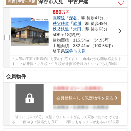
深谷市人見 中古戸建
売買 | 中古一戸建
880
万
円
高崎線
「
深谷
」駅 徒歩41分
秩父鉄道
「
武川
」駅 徒歩49分
秩父鉄道
「
永田
」駅 徒歩63分
5DK＋1S(納戸)
建物面積：115.54㎡（34.95坪）
土地面積：332.41㎡（100.55坪）
埼玉県
深谷市
人見
・人気の平家で耐震的にも安心住宅です１ ・角地だから開放感ありま
す。 ・幼稚園・小学校・中学校が徒歩10分以内！ いつでもお気軽にお
声がけください♪ 駅からの送迎が必要なお客様...
会員物件
会員登録をして限定物件を見る
・近くに（車で8分）大型アウトレットがあって家族でお出かけでき
る！ ・南向きで陽当たり良好！ ・2回にもキッチンがあるので2世帯に
も向いてる物件です！ いつでもお気軽にお声がけ...