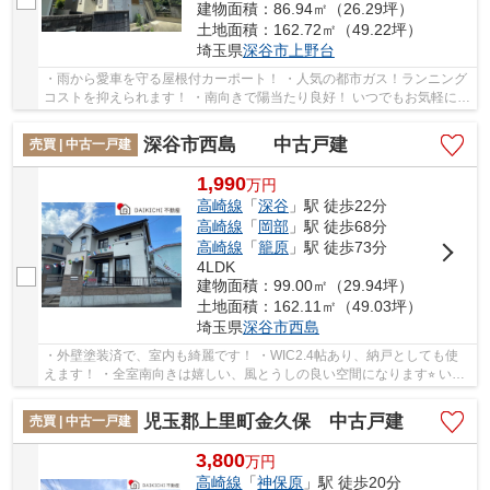
建物面積：86.94㎡（26.29坪）
土地面積：162.72㎡（49.22坪）
埼玉県
深谷市
上野台
・雨から愛車を守る屋根付カーポート！ ・人気の都市ガス！ランニング
コストを抑えられます！ ・南向きで陽当たり良好！ いつでもお気軽にお
声がけください♪ 駅からの送迎が必要なお...
深谷市西島 中古戸建
売買 | 中古一戸建
1,990
万
円
高崎線
「
深谷
」駅 徒歩22分
高崎線
「
岡部
」駅 徒歩68分
高崎線
「
籠原
」駅 徒歩73分
4LDK
建物面積：99.00㎡（29.94坪）
土地面積：162.11㎡（49.03坪）
埼玉県
深谷市
西島
・外壁塗装済で、室内も綺麗です！ ・WIC2.4帖あり、納戸としても使
えます！ ・全室南向きは嬉しい、風とうしの良い空間になります⭐︎ いつ
でもお気軽にお声がけください♪ 駅からの送...
児玉郡上里町金久保 中古戸建
売買 | 中古一戸建
3,800
万
円
高崎線
「
神保原
」駅 徒歩20分