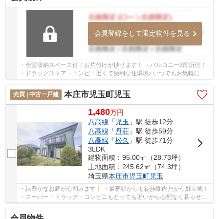
会員登録をして限定物件を見る
・全室収納スペース付！お片付けが捗ります！ ・バルコニー2箇所付！
・ドラッグストア・コンビニ近くで便利な住環境♪ いつでもお気軽にお
声がけください♪ 駅からの送迎が必要なお客...
本庄市児玉町児玉
売買 | 中古一戸建
1,480
万
円
八高線
「
児玉
」駅 徒歩12分
八高線
「
丹荘
」駅 徒歩59分
八高線
「
松久
」駅 徒歩71分
3LDK
建物面積：95.00㎡（28.73坪）
土地面積：245.62㎡（74.3坪）
埼玉県
本庄市
児玉町児玉
・緑豊かなお庭が心和みます！ ・最寄駅からも徒歩圏内だから好立地！
・スーパー・ドラッグ・コンビニもとっても近いから心配なく暮らせま
す⭐︎ いつでもお気軽にお声がけください♪ ...
会員物件