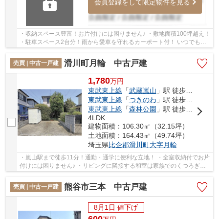
会員登録をして限定物件を見る
・収納スペース豊富！お片付けには困りません♪ ・敷地面積100坪越え！
・駐車スペース2台分！雨から愛車を守れるカーポート付！ いつでもお
気軽にお声がけください♪ 駅からの送迎が必...
滑川町月輪 中古戸建
売買 | 中古一戸建
1,780
万
円
東武東上線
「
武蔵嵐山
」駅 徒歩11分
東武東上線
「
つきのわ
」駅 徒歩16分
東武東上線
「
森林公園
」駅 徒歩53分
4LDK
建物面積：106.30㎡（32.15坪）
土地面積：164.43㎡（49.74坪）
埼玉県
比企郡滑川町
大字月輪
・嵐山駅まで徒歩11分！通勤・通学に便利な立地！ ・全室収納付でお片
付けには困りません♪ ・リビングに隣接する和室は家族でのくつろぎの
場としても◎♪ いつでもお気軽にお声がけくだ...
熊谷市三本 中古戸建
売買 | 中古一戸建
8月1日 値下げ
600