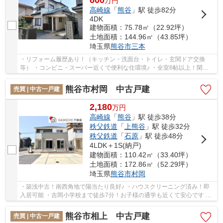
万
円
高崎線
「
熊谷
」駅 徒歩82分
4DK
建物面積：75.78㎡（22.92坪）
土地面積：144.96㎡（43.85坪）
埼玉県
熊谷市
三本
・リフォーム履歴あり！（キッチン・洗面台・トイレ・玄関ドア交換
等） ・コンビニ・スーパー近くで便利な住環境♪ ・全室6帖以上！閑静
な住宅街♪ いつでもお気軽にお声がけください♪ ...
熊谷市村岡 中古戸建
売買 | 中古一戸建
2,180
万
円
高崎線
「
熊谷
」駅 徒歩38分
秩父鉄道
「
上熊谷
」駅 徒歩32分
秩父鉄道
「
石原
」駅 徒歩48分
4LDK＋1S(納戸)
建物面積：110.42㎡（33.40坪）
土地面積：172.86㎡（52.29坪）
埼玉県
熊谷市
村岡
・築浅中古！南西角地で陽当たり良好♪ ・ハウスクリーニング済み！即
入居可能 ・吉岡小学校まで徒歩7分！お子様の通学も近くて安心です い
つでもお気軽にお声がけください♪ 駅からの...
熊谷市相上 中古戸建
売買 | 中古一戸建