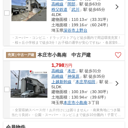
高崎線
「
岡部
」駅 徒歩63分
秩父鉄道
「
武川
」駅 徒歩65分
4LDK
建物面積：110.13㎡（33.31坪）
土地面積：199.16㎡（60.24坪）
埼玉県
深谷市
上野台
・スーパー・コンビニ・ドラッグストアなど徒歩圏内で周辺環境充実！
・桜ヶ丘小学校まで徒歩3分！お子様の通学が安心ですね♪ ・各居室6帖
以上！収納豊富で子供部屋としても♪ いつで...
本庄市小島南 中古戸建
売買 | 中古一戸建
1,798
万
円
高崎線
「
本庄
」駅 徒歩31分
高崎線
「
神保原
」駅 徒歩35分
上越新幹線
「
本庄早稲田
」駅 徒歩44分
5LDK
建物面積：100.19㎡（30.30坪）
土地面積：130.94㎡（39.6坪）
埼玉県
本庄市
小島南
３丁目
・全室収納スペース付！お片付けには困りません♪ ・南東角地につき陽
当たり良好♪ ・公園・スーパー・コンビニまで徒歩10分圏内！子育てに
便利な住環境！ いつでもお気軽にお声がけく...
会員物件