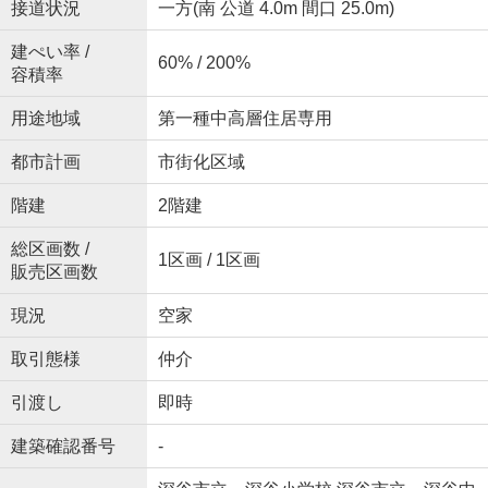
接道状況
一方(南 公道 4.0m 間口 25.0m)
建ぺい率 /
60% / 200%
容積率
用途地域
第一種中高層住居専用
都市計画
市街化区域
階建
2階建
総区画数 /
1区画 / 1区画
販売区画数
現況
空家
取引態様
仲介
引渡し
即時
建築確認番号
-