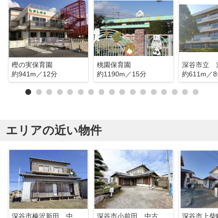
樫の実保育園
桃園保育園
深谷市立 
約941m／12分
約1190m／15分
約611m／
エリアの近い物件
深谷市榛沢新田 中古戸建
深谷市小前田 中古戸建