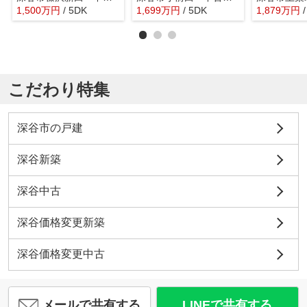
1,500
万
円
/ 5DK
1,699
万
円
/ 5DK
1,879
万
円
こだわり特集
深谷市の戸建
深谷新築
深谷中古
深谷価格変更新築
深谷価格変更中古
メールで共有する
LINEで共有する