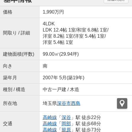
価格
1,990万円
4LDK
LDK 12.4帖 1室
/
和室 6.8帖 1室
/
間取り / 詳細
洋室 8.2帖 1室
/
洋室 5.4帖 1室
/
洋室 5.4帖 1室
建物面積(坪数)
99.00㎡(29.94坪)
向き
南
築年月
2007年 5月(築19年)
種別 / 構造
中古一戸建 / 木造
所在地
埼玉県
深谷市
西島
高崎線
「
深谷
」駅 徒歩22分
交通
高崎線
「
岡部
」駅 徒歩68分
高崎線
「
籠原
」駅 徒歩73分