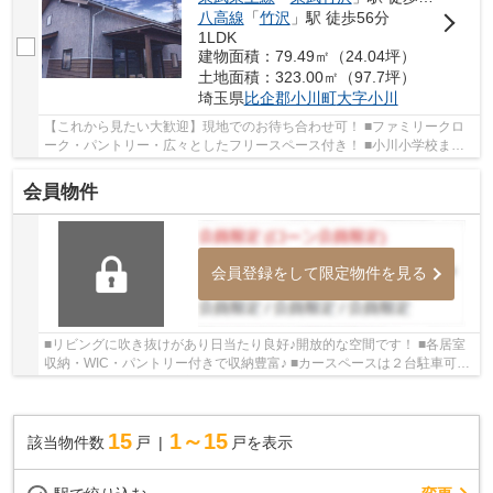
八高線
「
竹沢
」駅 徒歩56分
1LDK
建物面積：79.49㎡（24.04坪）
土地面積：323.00㎡（97.7坪）
埼玉県
比企郡小川町
大字小川
【これから見たい大歓迎】現地でのお待ち合わせ可！ ■ファミリークロ
ーク・パントリー・広々としたフリースペース付き！ ■小川小学校まで
徒歩１分！お子様の通学は少しでも近いと安心...
会員物件
会員登録をして限定物件を見る
■リビングに吹き抜けがあり日当たり良好♪開放的な空間です！ ■各居室
収納・WIC・パントリー付きで収納豊富♪ ■カースペースは２台駐車可能
♪ 「今から見たい」大歓迎です。いつでもお気...
15
1～15
該当物件数
戸
戸を表示