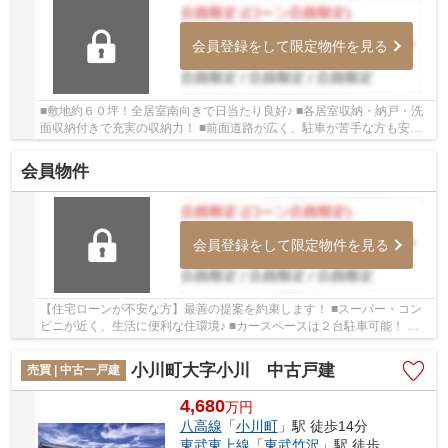
会員登録をして限定物件を見る
■敷地約６０坪！全居室南向きで日当たり良好♪ ■各居室収納・納戸・洗
面収納付きで充実の収納力！ ■前面道路が広く、駐車が苦手な方も安心
ですね！ いつでもお気軽にお声がけください♪...
会員物件
会員登録をして限定物件を見る
【住宅ローンが不安な方】最善の提案を約束します！ ■スーパー・コン
ビニが近く、生活に便利な住環境♪ ■カースペースは２台駐車可能！ い
つでもお気軽にお声がけください♪ 駅からの...
小川町大字小川 中古戸建
売買 | 中古一戸建
4,680
万
円
八高線
「
小川町
」駅 徒歩14分
東武東上線
「
東武竹沢
」駅 徒歩50分