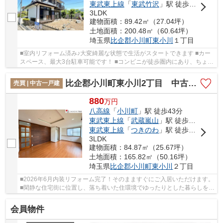
東武東上線
「
東武竹沢
」駅 徒歩76分
3LDK
建物面積：89.42㎡（27.04坪）
土地面積：200.48㎡（60.64坪）
埼玉県
比企郡小川町
東小川
１丁目
■室内リフォーム済み♪大変綺麗な状態で生活がスタートできます ■カー
スペース、最大3台駐車可能です！ ■コンビニが徒歩圏内にあり、ちょっ
としたお買い物にも便利ですね！ いつでもお...
比企郡小川町東小川2丁目 中古戸建
売買 | 中古一戸建
880
万
円
八高線
「
小川町
」駅 徒歩43分
東武東上線
「
武蔵嵐山
」駅 徒歩56分
東武東上線
「
つきのわ
」駅 徒歩81分
3LDK
建物面積：84.87㎡（25.67坪）
土地面積：165.82㎡（50.16坪）
埼玉県
比企郡小川町
東小川
２丁目
■2026年6月内装リフォーム完了！そのまますぐにご入居いただけます。
■閑静な住宅街に位置し、落ち着いた住環境でゆったりとした暮らしを実
現。 ■全室南向きにつき陽当たり良好！明る...
会員物件