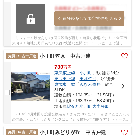
会員登録をして限定物件を見る
・リフォーム履歴あり♪水回り設備が新しく綺麗な状態です！ ・全室南
東向き！角地に月日あたり良好♪快適な空間です ・コンビニまで近くち
ょっとしたお買い物にも便利ですね♪ いつでも...
小川町笠原 中古戸建
売買 | 中古一戸建
780
万
円
東武東上線
「
小川町
」駅 徒歩34分
東武東上線
「
東武竹沢
」駅 徒歩25分
東武東上線
「
みなみ寄居
」駅 徒歩41分
3LDK
建物面積：104.35㎡（31.56坪）
土地面積：193.37㎡（58.49坪）
埼玉県
比企郡小川町
大字笠原
・2019年4月水回り設備交換済み！さらにDIYにより一新されたこだわり
の内装♪ ・広々としたリビングは日当たり良好♪開放的です！ ・カースペ
ースは縦列2台駐車可能！カーポート付き！ ...
小川町みどりが丘 中古戸建
売買 | 中古一戸建