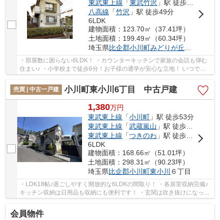
東武東上線
「
東武竹沢
」駅 徒歩41分
八高線
「
竹沢
」駅 徒歩49分
6LDK
建物面積：123.70㎡（37.41坪）
土地面積：199.49㎡（60.34坪）
埼玉県
比企郡小川町
みどりが丘
５丁目
・部屋数に困らない6LDK！ ・カウンターキッチンで家族の会話も弾む
住まい♪ ・小学校まで徒歩6分！お子様の通学が安心な立地！ いつでも
お気軽にお声がけください♪ 駅からの送迎が必...
小川町東小川6丁目 中古戸建
売買 | 中古一戸建
1,380
万
円
東武東上線
「
小川町
」駅 徒歩53分
東武東上線
「
武蔵嵐山
」駅 徒歩49分
東武東上線
「
つきのわ
」駅 徒歩75分
6LDK
建物面積：168.66㎡（51.01坪）
土地面積：298.31㎡（90.23坪）
埼玉県
比企郡小川町
東小川
６丁目
・LDK18帖♪過ごしやすく開放的な6LDKの間取り！ ・各居室収納完備♪
キッチン収納は日用品も収納にも便利です！ ・玄関は吹き抜けになって
おり、開放的です！ いつでもお気軽にお声がけ...
会員物件