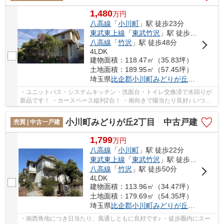
1,480
万
円
八高線
「
小川町
」駅 徒歩23分
東武東上線
「
東武竹沢
」駅 徒歩39分
八高線
「
竹沢
」駅 徒歩48分
4LDK
建物面積：118.47㎡（35.83坪）
土地面積：189.95㎡（57.45坪）
埼玉県
比企郡小川町
みどりが丘
５丁目7-2
・ユニットバス・システムキッチン・洗面台・トイレ交換済で水回りが
新品です！ ・カースペース縦列2台！ ・南向きで陽当たり良好♪ いつで
もお気軽にお声がけください♪ 駅からの送迎...
小川町みどりが丘2丁目 中古戸建
売買 | 中古一戸建
1,799
万
円
八高線
「
小川町
」駅 徒歩22分
東武東上線
「
東武竹沢
」駅 徒歩41分
八高線
「
竹沢
」駅 徒歩50分
4LDK
建物面積：113.96㎡（34.47坪）
土地面積：179.69㎡（54.35坪）
埼玉県
比企郡小川町
みどりが丘
２丁目
・南西角地につき日当たり、風通しともに良好です♪ ・徒歩圏内にスー