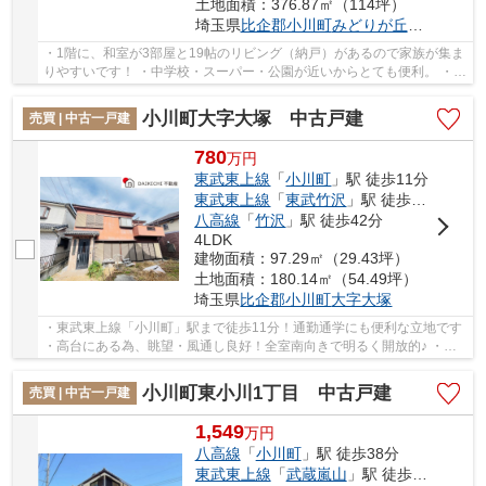
土地面積：376.87㎡（114坪）
埼玉県
比企郡小川町
みどりが丘
１丁目
・1階に、和室が3部屋と19帖のリビング（納戸）があるので家族が集ま
りやすいです！ ・中学校・スーパー・公園が近いからとても便利。 ・階
段が吹き抜けになってるから開放感があって...
小川町大字大塚 中古戸建
売買 | 中古一戸建
780
万
円
東武東上線
「
小川町
」駅 徒歩11分
東武東上線
「
東武竹沢
」駅 徒歩37分
八高線
「
竹沢
」駅 徒歩42分
4LDK
建物面積：97.29㎡（29.43坪）
土地面積：180.14㎡（54.49坪）
埼玉県
比企郡小川町
大字大塚
・東武東上線「小川町」駅まで徒歩11分！通勤通学にも便利な立地です
・高台にある為、眺望・風通し良好！全室南向きで明るく開放的♪ ・徒
歩圏内にスーパーなど生活利便施設が揃ってま...
小川町東小川1丁目 中古戸建
売買 | 中古一戸建
1,549
万
円
八高線
「
小川町
」駅 徒歩38分
東武東上線
「
武蔵嵐山
」駅 徒歩57分