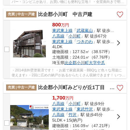
パー・コンビニがあり、お買い物にも便利な立地！ ・全室南向きで明る
く開放的！8帖の和室は過ごしやすい寛ぎ空間♪...
比企郡小川町 中古戸建
売買 | 中古一戸建
800
万
円
東武東上線
「
武蔵嵐山
」駅 徒歩39分
八高線
「
小川町
」駅 徒歩67分
東武東上線
「
つきのわ
」駅 徒歩64分
4LDK
建物面積：127.52㎡（38.57坪）
土地面積：224.01㎡（67.76坪）
埼玉県
比企郡小川町
大字中爪
・2014頃外壁塗装済です！ ・お庭で家庭菜園・BBQなど色々な用途に
使えます♪ ・2回に広めの納戸があるからたくさん収納できます！ いつで
もお気軽にお声がけください♪ 駅からの送迎が...
比企郡小川町みどりが丘1丁目 中古戸建
売買 | 中古一戸建
1,700
万
円
八高線
「
小川町
」駅 徒歩9分
東武東上線
「
東武竹沢
」駅 徒歩35分
八高線
「
竹沢
」駅 徒歩45分
5LDK＋1S(納戸)
建物面積：156.09㎡（47.21坪）