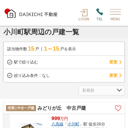
LOGIN
TEL
MENU
小川町駅周辺の戸建一覧
15
1～15
該当物件数
戸
戸を表示
駅で絞り込む
変更
変更
絞り込み条件：
なし
みどりが丘 中古戸建
売買 | 中古一戸建
999
万
円
八高線
「
小川町
」駅 徒歩26分