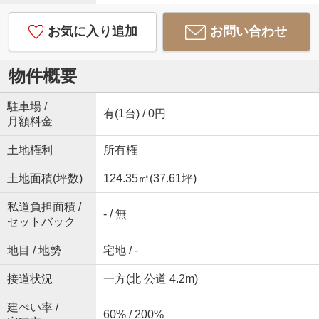
お気に入り追加
お問い合わせ
物件概要
駐車場 /
有(1台) / 0円
月額料金
土地権利
所有権
土地面積(坪数)
124.35㎡(37.61坪)
私道負担面積 /
- / 無
セットバック
地目 / 地勢
宅地 / -
接道状況
一方(北 公道 4.2m)
建ぺい率 /
60% / 200%