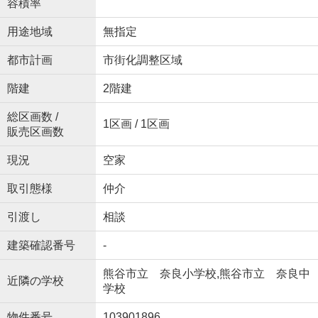
容積率
用途地域
無指定
都市計画
市街化調整区域
階建
2階建
総区画数 /
1区画 / 1区画
販売区画数
現況
空家
取引態様
仲介
引渡し
相談
建築確認番号
-
熊谷市立 奈良小学校,熊谷市立 奈良中
近隣の学校
学校
物件番号
103901896