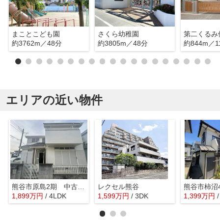
まことこども園
さくら幼稚園
第二くるみ
約3762m／48分
約3805m／48分
約844m／1
エリアの近い物件
熊谷市原島2期 中古戸建
レクセル熊谷
1,899
万
円
/ 4LDK
1,599
万
円
/ 3DK
1,399
万
円