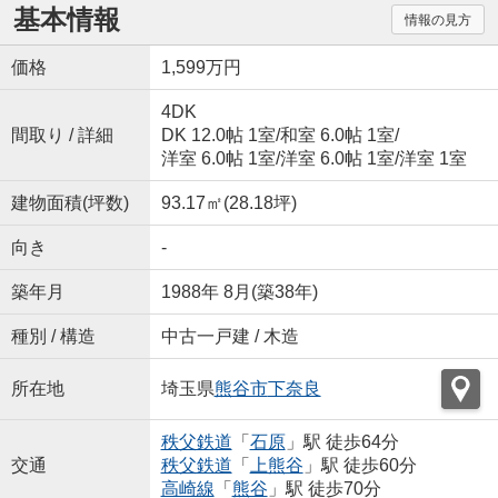
基本情報
情報の見方
価格
1,599万円
4DK
間取り / 詳細
DK 12.0帖 1室
/
和室 6.0帖 1室
/
洋室 6.0帖 1室
/
洋室 6.0帖 1室
/
洋室 1室
建物面積(坪数)
93.17㎡(28.18坪)
向き
-
築年月
1988年 8月(築38年)
種別 / 構造
中古一戸建 / 木造
所在地
埼玉県
熊谷市
下奈良
秩父鉄道
「
石原
」駅 徒歩64分
交通
秩父鉄道
「
上熊谷
」駅 徒歩60分
高崎線
「
熊谷
」駅 徒歩70分