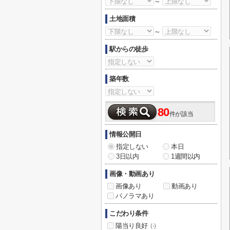
～
土地面積
～
駅からの徒歩
築年数
80
件が該当
情報公開日
指定しない
本日
3日以内
1週間以内
画像・動画あり
画像あり
動画あり
パノラマあり
こだわり条件
陽当り良好
(-)