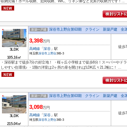
収納完備！ホール収納、玄関収納、WIC、リネン庫など充実の収納力です！...
深谷市上野台第63期 クライン 新築戸建 全2
新築一戸建
3,398
万円
徒歩
高崎線
「
深谷
」駅
3LDK
埼玉県
深谷市
上野台
365-3
105.16㎡
・深谷駅まで徒歩7分の好立地！ ・桜ヶ丘小学校まで徒歩8分！スーパーやドラ
しやすい住環境♪ ・1階の洋室は2ヶ所の扉を開ければLDK広々21.2帖に！ ...
深谷市上野台第63期 クライン 新築戸建 全2
新築一戸建
3,098
万円
徒歩
高崎線
「
深谷
」駅
3LDK
埼玉県
深谷市
上野台
365-3
215.04㎡