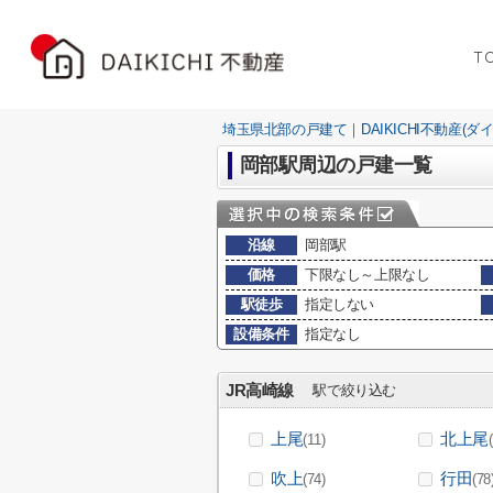
T
埼玉県北部の戸建て｜DAIKICHI不動産(ダ
岡部駅周辺の戸建一覧
沿線
岡部駅
価格
下限なし～上限なし
駅徒歩
指定しない
設備条件
指定なし
JR高崎線
駅で絞り込む
上尾
北上尾
(11)
吹上
行田
(74)
(78