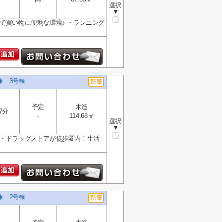
選択
▼
で買い物に便利な環境♪ ・ランニング
3棟 3号棟
予定
木造
7分
-
114.68㎡
選択
▼
ー・ドラッグストアが徒歩圏内！生活
3棟 2号棟