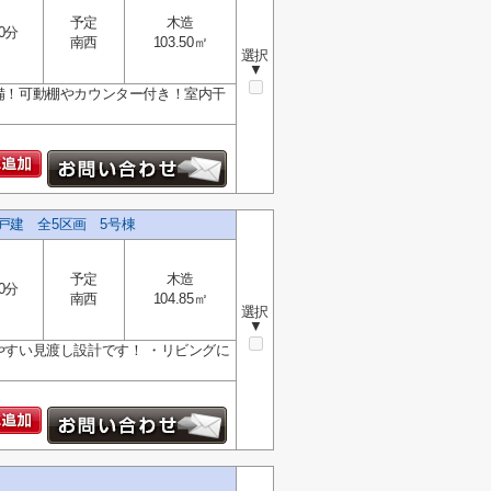
予定
木造
0分
南西
103.50㎡
選択
▼
完備！可動棚やカウンター付き！室内干
戸建 全5区画 5号棟
予定
木造
0分
南西
104.85㎡
選択
▼
やすい見渡し設計です！ ・リビングに