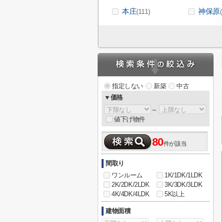
本庄
神保原
(111)
指定しない
新築
中古
▼価格
～
値下げ物件
80
件が該当
間取り
ワンルーム
1K/1DK/1LDK
2K/2DK/2LDK
3K/3DK/3LDK
4K/4DK/4LDK
5K以上
建物面積