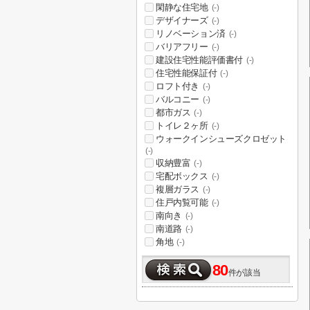
閑静な住宅地
(-)
デザイナーズ
(-)
リノベーション済
(-)
バリアフリー
(-)
建設住宅性能評価書付
(-)
住宅性能保証付
(-)
ロフト付き
(-)
バルコニー
(-)
都市ガス
(-)
トイレ２ヶ所
(-)
ウォークインシューズクロゼット
(-)
収納豊富
(-)
宅配ボックス
(-)
複層ガラス
(-)
住戸内覧可能
(-)
南向き
(-)
南道路
(-)
角地
(-)
80
件が該当