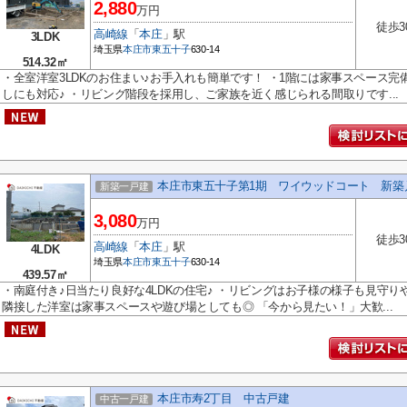
2,880
万円
徒歩3
高崎線
「
本庄
」駅
3LDK
埼玉県
本庄市
東五十子
630-14
514.32㎡
・全室洋室3LDKのお住まい♪お手入れも簡単です！ ・1階には家事スペース
しにも対応♪ ・リビング階段を採用し、ご家族を近く感じられる間取りです...
本庄市東五十子第1期 ワイウッドコート 新築
新築一戸建
3,080
万円
徒歩3
高崎線
「
本庄
」駅
4LDK
埼玉県
本庄市
東五十子
630-14
439.57㎡
・南庭付き♪日当たり良好な4LDKの住宅♪ ・リビングはお子様の様子も見守り
隣接した洋室は家事スペースや遊び場としても◎ 「今から見たい！」大歓...
本庄市寿2丁目 中古戸建
中古一戸建