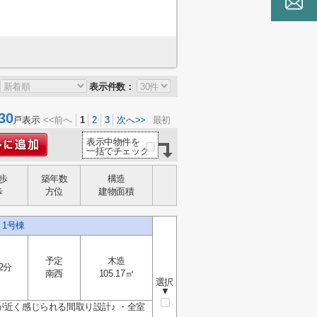
表示件数：
30
戸表示
<<前へ
1
2
3
次へ>>
最初
表示中物件を
一括でチェック
歩
築年数
構造
歩
方位
建物面積
1号棟
予定
木造
2分
南西
105.17㎡
選択
▼
が近く感じられる間取り設計♪ ・全室