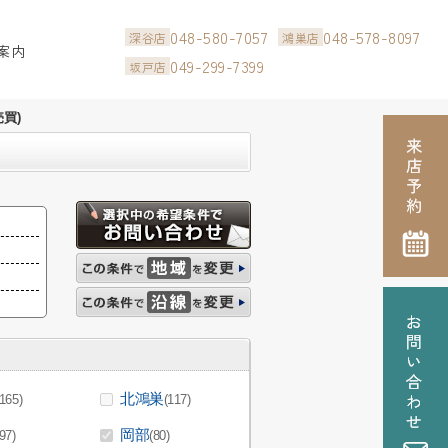
048-580-7057
048-578-8097
深谷店
鴻巣店
案内
049-299-7399
坂戸店
買)
北鴻巣
(165)
(117)
岡部
(97)
(80)