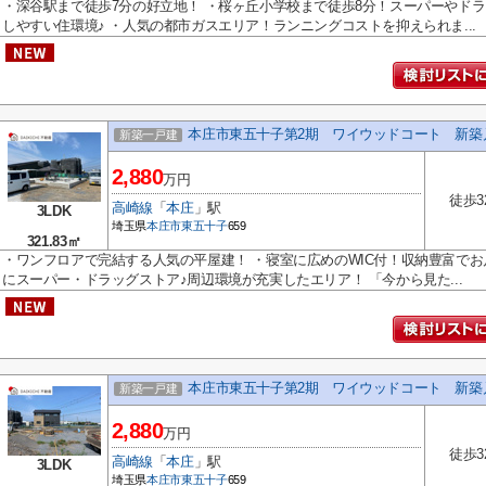
・深谷駅まで徒歩7分の好立地！ ・桜ヶ丘小学校まで徒歩8分！スーパーやドラ
しやすい住環境♪ ・人気の都市ガスエリア！ランニングコストを抑えられま...
本庄市東五十子第2期 ワイウッドコート 新築
新築一戸建
2,880
万円
徒歩3
高崎線
「
本庄
」駅
3LDK
埼玉県
本庄市
東五十子
659
321.83㎡
・ワンフロアで完結する人気の平屋建！ ・寝室に広めのWIC付！収納豊富でお
にスーパー・ドラッグストア♪周辺環境が充実したエリア！ 「今から見た...
本庄市東五十子第2期 ワイウッドコート 新築
新築一戸建
2,880
万円
徒歩3
高崎線
「
本庄
」駅
3LDK
埼玉県
本庄市
東五十子
659