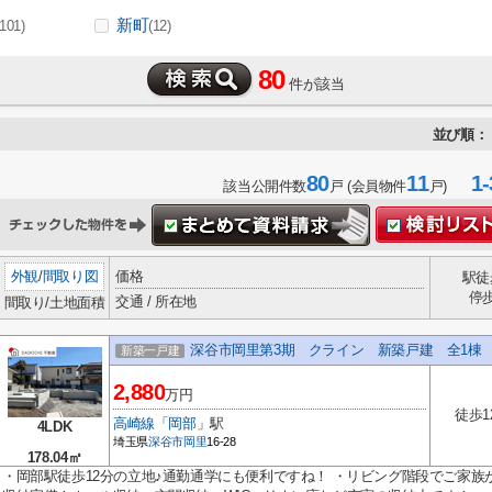
新町
(101)
(12)
80
件が該当
並び順：
80
11
1-
該当公開件数
戸 (会員物件
戸)
外観
/
間取り図
価格
駅徒
停
交通 / 所在地
間取り/土地面積
深谷市岡里第3期 クライン 新築戸建 全1棟 
新築一戸建
2,880
万円
徒歩1
高崎線
「
岡部
」駅
4LDK
埼玉県
深谷市
岡里
16-28
178.04㎡
・岡部駅徒歩12分の立地♪通勤通学にも便利ですね！ ・リビング階段でご家族