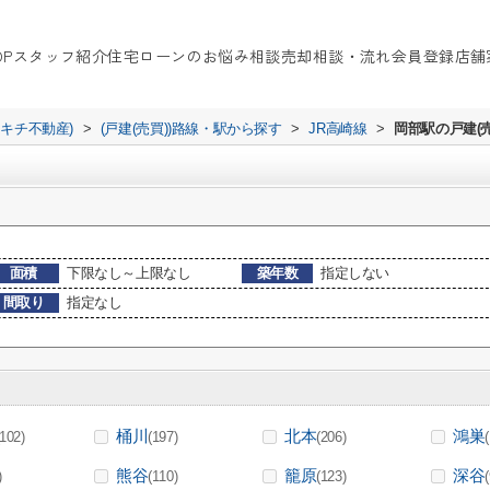
OP
スタッフ紹介
住宅ローンのお悩み相談
売却相談・流れ
会員登録
店舗
イキチ不動産)
>
(戸建(売買))路線・駅から探す
>
JR高崎線
>
岡部駅の戸建(売
面積
下限なし～上限なし
築年数
指定しない
間取り
指定なし
桶川
北本
鴻巣
(102)
(197)
(206)
熊谷
籠原
深谷
)
(110)
(123)