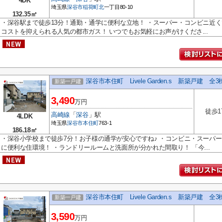
4DK
埼玉県
深谷市
稲荷町北
一丁目80-10
132.35㎡
・深谷駅まで徒歩13分！通勤・通学に便利な立地！ ・スーパー・コンビニ近く
コストを抑えられる人気の都市ガス！ いつでもお気軽にお声がけくださ...
深谷市本住町 Livele Garden.s 新築戸建 全
新築一戸建
3,490
万円
徒歩1
高崎線
「
深谷
」駅
4LDK
埼玉県
深谷市
本住町
763-1
186.18㎡
・深谷小学校まで徒歩7分！お子様の通学が安心ですね♪ ・コンビニ・スーパ
に便利な住環境！ ・ランドリールームと洗面所が分かれた間取り！ 「今...
深谷市本住町 Livele Garden.s 新築戸建 全
新築一戸建
3,590
万円