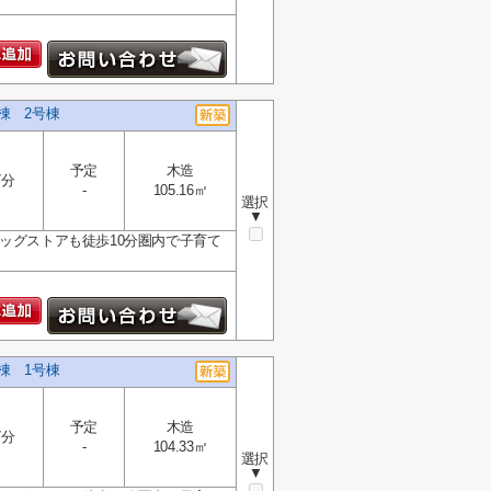
棟 2号棟
予定
木造
7分
-
105.16㎡
選択
▼
ッグストアも徒歩10分圏内で子育て
棟 1号棟
予定
木造
7分
-
104.33㎡
選択
▼