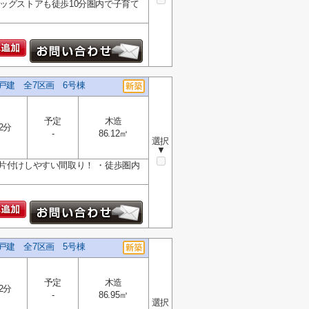
ッグストアも徒歩10分圏内で子育て
戸建 全7区画 6号棟
予定
木造
2分
-
86.12㎡
選択
▼
片付けしやすい間取り！ ・徒歩圏内
戸建 全7区画 5号棟
予定
木造
2分
-
86.95㎡
選択