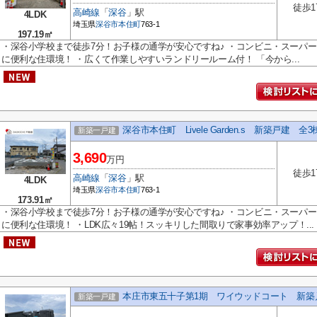
徒歩1
高崎線
「
深谷
」駅
4LDK
埼玉県
深谷市
本住町
763-1
197.19㎡
・深谷小学校まで徒歩7分！お子様の通学が安心ですね♪ ・コンビニ・スーパ
に便利な住環境！ ・広くて作業しやすいランドリールーム付！ 「今から...
深谷市本住町 Livele Garden.s 新築戸建 全
新築一戸建
3,690
万円
徒歩1
高崎線
「
深谷
」駅
4LDK
埼玉県
深谷市
本住町
763-1
173.91㎡
・深谷小学校まで徒歩7分！お子様の通学が安心ですね♪ ・コンビニ・スーパ
に便利な住環境！ ・LDK広々19帖！スッキリした間取りで家事効率アップ！...
本庄市東五十子第1期 ワイウッドコート 新築
新築一戸建