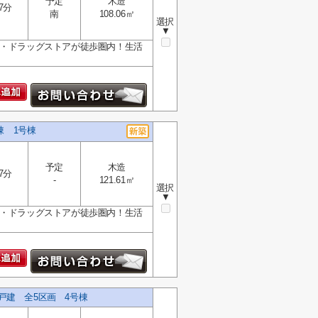
予定
木造
7分
南
108.06㎡
選択
▼
ー・ドラッグストアが徒歩圏内！生活
3棟 1号棟
予定
木造
7分
-
121.61㎡
選択
▼
ー・ドラッグストアが徒歩圏内！生活
戸建 全5区画 4号棟