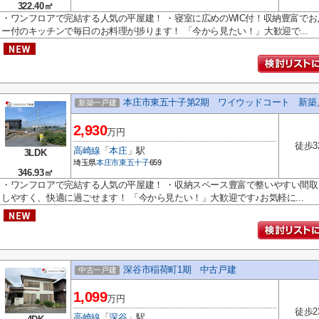
322.40㎡
・ワンフロアで完結する人気の平屋建！ ・寝室に広めのWIC付！収納豊富でお
ー付のキッチンで毎日のお料理が捗ります！ 「今から見たい！」大歓迎で...
本庄市東五十子第2期 ワイウッドコート 新築
新築一戸建
2,930
万円
徒歩3
高崎線
「
本庄
」駅
3LDK
埼玉県
本庄市
東五十子
659
346.93㎡
・ワンフロアで完結する人気の平屋建！ ・収納スペース豊富で整いやすい間取
しやすく、快適に過ごせます！ 「今から見たい！」大歓迎です♪お気軽に...
深谷市稲荷町1期 中古戸建
中古一戸建
1,099
万円
徒歩2
高崎線
「
深谷
」駅