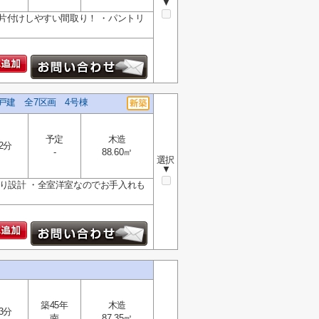
▼
片付けしやすい間取り！ ・パントリ
戸建 全7区画 4号棟
予定
木造
2分
-
88.60㎡
選択
▼
り設計 ・全室洋室なのでお手入れも
築45年
木造
3分
南
87.35㎡