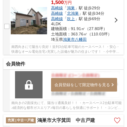
1,500
万
円
高崎線
「
鴻巣
」駅 徒歩29分
高崎線
「
北鴻巣
」駅 徒歩34分
高崎線
「
吹上
」駅 徒歩69分
4LDK
建物面積：91.91㎡（27.80坪）
土地面積：363.76㎡（110.03坪）
埼玉県
鴻巣市
八幡田
南西向きにて陽当り良好！並列3台駐車可能のカースペース！ ・安心・
快適なオール電化住宅♪充実した設備が魅力の住まいです！ ・小中学校
やスーパーが徒歩圏内で生活便利♪ いつでも...
会員物件
会員登録をして限定物件を見る
南向きの2面採光にて、陽当り通風良好！！ ・カースペース2台駐車可能
♪経済的な都市ガスエリア♪毎日の暮らしを快適にサポート！ ・コンビニ
やスーパーなどが徒歩圏内で、買い物便利♪ ...
鴻巣市大字箕田 中古戸建
売買 | 中古一戸建