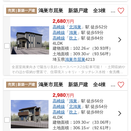
ル、網戸やアンテナ付き♪ いつでもお気軽に...
鴻巣市屈巣 新築戸建 全3棟 3号棟
売買 | 新築一戸建
2,680
万
円
高崎線
「
北鴻巣
」駅 徒歩52分
高崎線
「
鴻巣
」駅 徒歩59分
高崎線
「
吹上
」駅 徒歩84分
4LDK
建物面積：102.26㎡（30.93坪）
土地面積：309.30㎡（93.56坪）
埼玉県
鴻巣市
屈巣
4213
全居室南東向きで陽当り良好♪カースペース2台駐車可能！ ・土間収納や
そのほか収納が豊富で、住環境スッキリ♪ ・タッチレス水栓・食洗機付
きで毎日の家事も便利！！ 「今から見たい...
鴻巣市屈巣 新築戸建 全4棟 3号棟
売買 | 新築一戸建
2,980
万
円
高崎線
「
鴻巣
」駅 徒歩56分
高崎線
「
北鴻巣
」駅 徒歩54分
高崎線
「
吹上
」駅 徒歩88分
4LDK
建物面積：109.30㎡（33.06坪）
土地面積：306.15㎡（92.61坪）