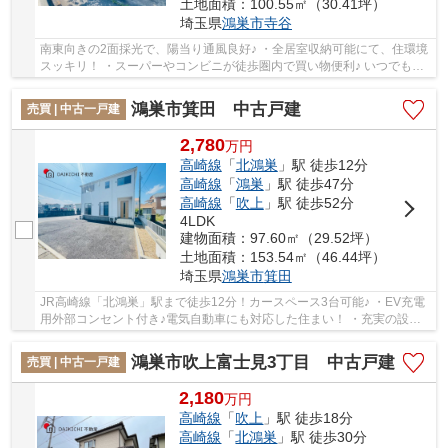
土地面積：100.55㎡（30.41坪）
埼玉県
鴻巣市
寺谷
南東向きの2面採光で、陽当り通風良好♪ ・全居室収納可能にて、住環境
スッキリ！ ・スーパーやコンビニが徒歩圏内で買い物便利♪ いつでもお
気軽にお声がけください♪ 駅からの送迎が...
鴻巣市箕田 中古戸建
売買 | 中古一戸建
2,780
万
円
高崎線
「
北鴻巣
」駅 徒歩12分
高崎線
「
鴻巣
」駅 徒歩47分
高崎線
「
吹上
」駅 徒歩52分
4LDK
建物面積：97.60㎡（29.52坪）
土地面積：153.54㎡（46.44坪）
埼玉県
鴻巣市
箕田
JR高崎線「北鴻巣」駅まで徒歩12分！カースペース3台可能♪ ・EV充電
用外部コンセント付き♪電気自動車にも対応した住まい！ ・充実の設備♪
エアコン・照明付きで入居後もスムーズ♪ い...
鴻巣市吹上富士見3丁目 中古戸建
売買 | 中古一戸建
2,180
万
円
高崎線
「
吹上
」駅 徒歩18分
高崎線
「
北鴻巣
」駅 徒歩30分