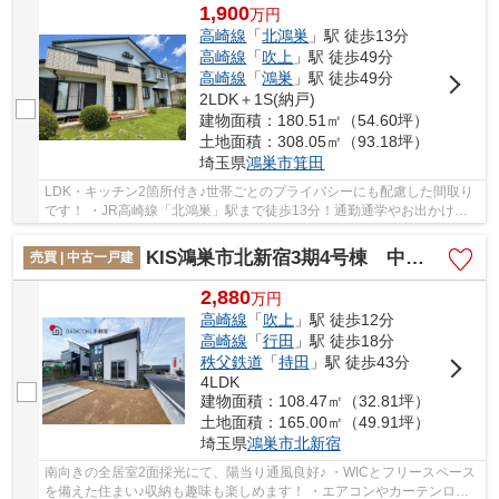
1,900
万
円
高崎線
「
北鴻巣
」駅 徒歩13分
高崎線
「
吹上
」駅 徒歩49分
高崎線
「
鴻巣
」駅 徒歩49分
2LDK＋1S(納戸)
建物面積：180.51㎡（54.60坪）
土地面積：308.05㎡（93.18坪）
埼玉県
鴻巣市
箕田
LDK・キッチン2箇所付き♪世帯ごとのプライバシーにも配慮した間取り
です！ ・JR高崎線「北鴻巣」駅まで徒歩13分！通勤通学やお出かけも
楽々♪ ・小中学校やコンビニ、スーパーが徒歩圏...
KIS鴻巣市北新宿3期4号棟 中古戸建
売買 | 中古一戸建
2,880
万
円
高崎線
「
吹上
」駅 徒歩12分
高崎線
「
行田
」駅 徒歩18分
秩父鉄道
「
持田
」駅 徒歩43分
4LDK
建物面積：108.47㎡（32.81坪）
土地面積：165.00㎡（49.91坪）
埼玉県
鴻巣市
北新宿
南向きの全居室2面採光にて、陽当り通風良好♪ ・WICとフリースペース
を備えた住まい♪収納も趣味も楽しめます！ ・エアコンやカーテンロー