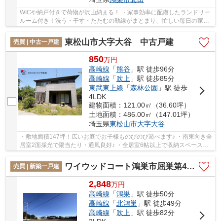
WICや納戸付きで荷物が沢山納まる！ ・家事効率に配慮したランドリー
ルーム付き！洗う・干す・たたむの動線がまとまり、忙しい毎日の家事
を快適にサポート♪ ・スーパーやコンビニが徒...
東松山市大字大谷 中古戸建
売買 | 中古一戸建
850
万
円
高崎線
「
熊谷
」駅 徒歩96分
高崎線
「
吹上
」駅 徒歩85分
東武東上線
「
森林公園
」駅 徒歩86分
4LDK
建物面積：121.00㎡（36.60坪）
土地面積：486.00㎡（147.01坪）
埼玉県
東松山市
大字大谷
・敷地面積147坪！広いお庭でお子様ものびのび遊べます♪ ・南東向き全
居室2面採光で陽当たり・通風良好♪ ・全居室6帖以上で収納スペース豊
富♪ いつでもお気軽にお声がけください♪ 駅...
ワイウッドコート鴻巣市屈巣第4期 新築戸建 全4棟 4号地
売買 | 新築一戸建
2,848
万
円
高崎線
「
鴻巣
」駅 徒歩50分
高崎線
「
北鴻巣
」駅 徒歩49分
高崎線
「
吹上
」駅 徒歩82分