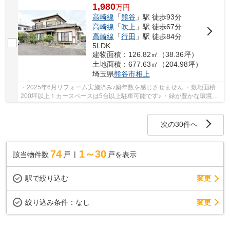
1,980
万
円
高崎線
「
熊谷
」駅 徒歩93分
高崎線
「
吹上
」駅 徒歩67分
高崎線
「
行田
」駅 徒歩84分
5LDK
建物面積：126.82㎡（38.36坪）
土地面積：677.63㎡（204.98坪）
埼玉県
熊谷市
相上
・2025年6月リフォーム実施済み♪築年数を感じさせません ・敷地面積
200坪以上！カースペースは5台以上駐車可能です♪ ・緑が豊かな環境で
穏やかな暮らしはいかがですか いつでもお気軽...
次の30件へ
74
1～30
該当物件数
戸
戸を表示
駅で絞り込む
変更
変更
絞り込み条件：
なし