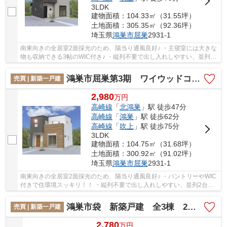
3LDK
建物面積：104.33㎡（31.55坪）
土地面積：305.35㎡（92.36坪）
埼玉県
鴻巣市
屈巣
2931-1
南東向きの全居室2面採光のため、陽当り通風良好♪ ・主寝室には大きな
物も収納できる3帖のWIC付き♪ ・縦列不要で出し入れしやすい、並列2
台駐車可能！ 経験豊富なキャリアのあるスタ...
鴻巣市屈巣第3期 ワイウッドコート 新築戸建 全4棟 1号棟
売買 | 新築一戸建
2,980
万
円
高崎線
「
北鴻巣
」駅 徒歩47分
高崎線
「
鴻巣
」駅 徒歩62分
高崎線
「
吹上
」駅 徒歩75分
3LDK
建物面積：104.75㎡（31.68坪）
土地面積：300.92㎡（91.02坪）
埼玉県
鴻巣市
屈巣
2931-1
南東向きの全居室2面採光のため、陽当り通風良好♪ ・パントリーやWIC
付きで住環境スッキリ！！ ・縦列不要で出し入れしやすい、並列2台駐
車可能！ 経験豊富なキャリアのあるスタッフ...
鴻巣市袋 新築戸建 全3棟 2号棟
売買 | 新築一戸建
2,780
万
円