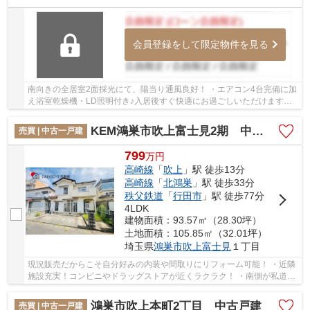
会員登録をして限定物件を見る
南向きの全居室2面採光にて、陽当り通風良好！ ・エアコン4台完備に加
え浴室乾燥機・LD照明付き♪入居後すぐ快適にお過ごしいただけます！
・小学校やコンビニ、スーパーが徒歩圏内で...
KEM鴻巣市吹上富士見2期 中古戸建
売買 | 中古一戸建
799
万
円
高崎線
「
吹上
」駅 徒歩13分
高崎線
「
北鴻巣
」駅 徒歩33分
秩父鉄道
「
行田市
」駅 徒歩77分
4LDK
建物面積：93.57㎡（28.30坪）
土地面積：105.85㎡（32.01坪）
埼玉県
鴻巣市
吹上富士見
１丁目
現況販売だからこそ自分好みの内装や間取りにリフォーム可能！ ・近隣
施設充実！コンビニやドラッグストアが近くラクラク！ ・南側が私道へ
接道で日当たり良好！交通量も少なく子育て...
鴻巣市吹上本町2丁目 中古戸建
売買 | 中古一戸建