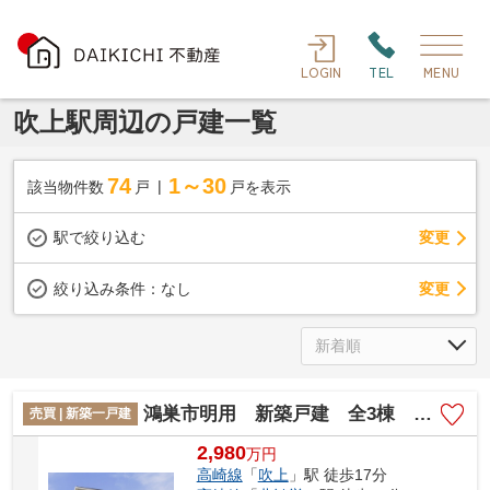
LOGIN
TEL
MENU
吹上駅周辺の戸建一覧
74
1～30
該当物件数
戸
戸を表示
駅で絞り込む
変更
変更
絞り込み条件：
なし
鴻巣市明用 新築戸建 全3棟 3号棟
売買 | 新築一戸建
2,980
万
円
高崎線
「
吹上
」駅 徒歩17分