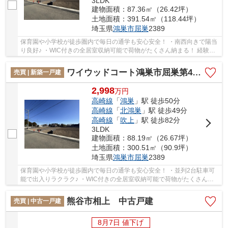
3LDK
建物面積：87.36㎡（26.42坪）
土地面積：391.54㎡（118.44坪）
埼玉県
鴻巣市
屈巣
2389
保育園や小学校が徒歩圏内で毎日の通学も安心安全！ ・南西向きで陽当
り良好♪ ・WIC付きの全居室収納可能で荷物がたくさん納まる！ 経験豊
富なキャリアのあるスタッフが物件資料を現...
ワイウッドコート鴻巣市屈巣第4期 新築戸建 全4棟 3号地
売買 | 新築一戸建
2,998
万
円
高崎線
「
鴻巣
」駅 徒歩50分
高崎線
「
北鴻巣
」駅 徒歩49分
高崎線
「
吹上
」駅 徒歩82分
3LDK
建物面積：88.19㎡（26.67坪）
土地面積：300.51㎡（90.9坪）
埼玉県
鴻巣市
屈巣
2389
保育園や小学校が徒歩圏内で毎日の通学も安心安全！ ・並列2台駐車可
能で出入りラクラク♪ ・WIC付きの全居室収納可能で荷物がたくさん納
まる！ 経験豊富なキャリアのあるスタッフが...
熊谷市相上 中古戸建
売買 | 中古一戸建
8月7日 値下げ