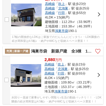
高崎線
「
吹上
」駅 徒歩23分
高崎線
「
北鴻巣
」駅 徒歩25分
高崎線
「
行田
」駅 徒歩55分
4LDK＋1S(納戸)
建物面積：112.29㎡（33.96坪）
土地面積：153.38㎡（46.39坪）
埼玉県
鴻巣市
袋
190-1
17帖の開放的なLDKはご家族でのだんらんにピッタリ♪ ・LDK隣接の
続き間和室は4.5帖♪ ・納戸やWICなど収納スペース豊富！！
鴻巣市袋 新築戸建 全3棟 1号棟
売買 | 新築一戸建
2,880
万
円
高崎線
「
吹上
」駅 徒歩23分
高崎線
「
北鴻巣
」駅 徒歩25分
高崎線
「
行田
」駅 徒歩55分
4LDK＋1S(納戸)
建物面積：109.80㎡（33.21坪）
土地面積：153.37㎡（46.39坪）
埼玉県
鴻巣市
袋
190-1
水回り一直線で家事がしやすい間取り♪生活の動線バッチリ！！ ・LDK
隣接の続き間和室は4.5帖♪ ・納戸やWICなど収納スペース豊富！！