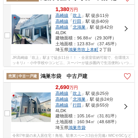
1,380
万
円
高崎線
「
吹上
」駅 徒歩11分
高崎線
「
行田
」駅 徒歩40分
高崎線
「
北鴻巣
」駅 徒歩42分
4LDK
建物面積：96.88㎡（29.30坪）
土地面積：123.83㎡（37.45坪）
埼玉県
鴻巣市
吹上本町
２丁目
JR高崎線「吹上」駅まで徒歩11分！！ ・全居室収納可能で、住環境ス
ッキリ♪ ・小中学校やコンビニ、スーパーが徒歩圏内で生活便利♪ いつで
もお気軽にお声がけください♪ 駅からの送迎...
鴻巣市袋 中古戸建
売買 | 中古一戸建
2,690
万
円
高崎線
「
吹上
」駅 徒歩25分
高崎線
「
北鴻巣
」駅 徒歩24分
高崎線
「
行田
」駅 徒歩55分
4LDK
建物面積：105.16㎡（31.81坪）
土地面積：160.94㎡（48.68坪）
埼玉県
鴻巣市
袋
令和7年築の未入居住宅！角地、駐車スペース3台分完備♪ WICやSCなど