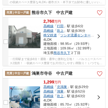
の収納スペース豊富な4LDK♪ 都市ガス・本下水でお財布に優しい♪ いつ
でもお気軽にお声がけください♪ 駅からの送迎...
熊谷市久下 中古戸建
売買 | 中古一戸建
2,760
万
円
高崎線
「
行田
」駅 徒歩6分
高崎線
「
吹上
」駅 徒歩36分
秩父鉄道
「
ソシオ流通センター
」駅 徒歩4
4LDK
建物面積：98.95㎡（29.93坪）
土地面積：109.06㎡（32.99坪）
埼玉県
熊谷市
久下
２丁目
・行田駅まで徒歩6分！通勤・通学に便利な立地！ ・バルコニースペー
ス2箇所！ ・収納スペース豊富でお片付けしやすい間取り！ いつでもお
気軽にお声がけください♪ 駅からの送迎が必...
鴻巣市寺谷 中古戸建
売買 | 中古一戸建
1,299
万
円
高崎線
「
北鴻巣
」駅 徒歩29分
高崎線
「
鴻巣
」駅 徒歩52分
高崎線
「
吹上
」駅 徒歩63分
4LDK
建物面積：85.70㎡（25.92坪）