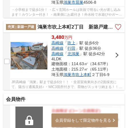
埼玉県
鴻巣市
屈巣
4506-8
・小学校まで徒歩1分！ ・広々玄関ホールは吹抜で明るい光が差し込み
ます！カウンター付き！ ・南東側にお庭付き！外水栓で水遊びやガーデ
ニングに！！ 資料請求のみも大歓迎です♪お...
鴻巣市吹上本町2丁目 新築戸建 全1棟 1号棟
売買 | 新築一戸建
3,480
万
円
高崎線
「
吹上
」駅 徒歩6分
高崎線
「
行田
」駅 徒歩36分
高崎線
「
北鴻巣
」駅 徒歩42分
4LDK
建物面積：114.63㎡（34.67坪）
土地面積：215.27㎡（65.11坪）
埼玉県
鴻巣市
吹上本町
２丁目6-9
JR高崎線「鴻巣」駅まで徒歩6分！！ ・全居室南東向きの2面採光に
て、陽当り通風良好♪ ・WIC3箇所付きで、荷物がスッキリ納まる！！
「今から見たい」大歓迎です。いつでもお気軽に...
会員物件
会員登録をして限定物件を見る