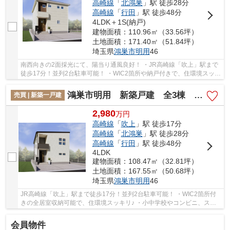
高崎線
「
北鴻巣
」駅 徒歩28分
高崎線
「
行田
」駅 徒歩48分
4LDK＋1S(納戸)
建物面積：110.96㎡（33.56坪）
土地面積：171.40㎡（51.84坪）
埼玉県
鴻巣市
明用
46
南西向きの2面採光にて、陽当り通風良好！ ・JR高崎線「吹上」駅まで
徒歩17分！並列2台駐車可能！ ・WIC2箇所や納戸付きで、住環境スッキ
リ♪ 「今から見たい」大歓迎です。いつでも...
鴻巣市明用 新築戸建 全3棟 2号棟
売買 | 新築一戸建
2,980
万
円
高崎線
「
吹上
」駅 徒歩17分
高崎線
「
北鴻巣
」駅 徒歩28分
高崎線
「
行田
」駅 徒歩48分
4LDK
建物面積：108.47㎡（32.81坪）
土地面積：167.55㎡（50.68坪）
埼玉県
鴻巣市
明用
46
JR高崎線「吹上」駅まで徒歩17分！並列2台駐車可能！ ・WIC2箇所付
きの全居室収納可能で、住環境スッキリ♪ ・小中学校やコンビニ、スー
パーが徒歩圏内で生活便利！ 「今から見たい」...
会員物件