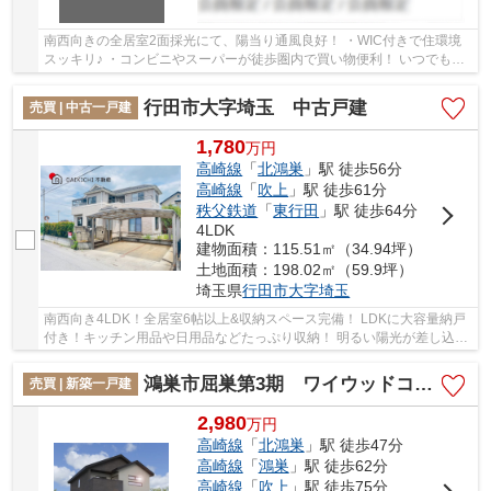
南西向きの全居室2面採光にて、陽当り通風良好！ ・WIC付きで住環境
スッキリ♪ ・コンビニやスーパーが徒歩圏内で買い物便利！ いつでもお
気軽にお声がけください♪ 駅からの送迎が必...
行田市大字埼玉 中古戸建
売買 | 中古一戸建
1,780
万
円
高崎線
「
北鴻巣
」駅 徒歩56分
高崎線
「
吹上
」駅 徒歩61分
秩父鉄道
「
東行田
」駅 徒歩64分
4LDK
建物面積：115.51㎡（34.94坪）
土地面積：198.02㎡（59.9坪）
埼玉県
行田市
大字埼玉
南西向き4LDK！全居室6帖以上&収納スペース完備！ LDKに大容量納戸
付き！キッチン用品や日用品などたっぷり収納！ 明るい陽光が差し込む
サンルームは花粉や雨の日でも安心な空間です♪ ...
鴻巣市屈巣第3期 ワイウッドコート 新築戸建 全4棟 2号棟
売買 | 新築一戸建
2,980
万
円
高崎線
「
北鴻巣
」駅 徒歩47分
高崎線
「
鴻巣
」駅 徒歩62分
高崎線
「
吹上
」駅 徒歩75分