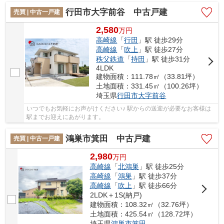
行田市大字前谷 中古戸建
売買 | 中古一戸建
2,580
万
円
高崎線
「
行田
」駅 徒歩29分
高崎線
「
吹上
」駅 徒歩27分
秩父鉄道
「
持田
」駅 徒歩31分
4LDK
建物面積：111.78㎡（33.81坪）
土地面積：331.45㎡（100.26坪）
埼玉県
行田市
大字前谷
いつでもお気軽にお声がけください♪ 駅からの送迎が必要なお客様は
駅までお迎えにあがります。
鴻巣市箕田 中古戸建
売買 | 中古一戸建
2,980
万
円
高崎線
「
北鴻巣
」駅 徒歩25分
高崎線
「
鴻巣
」駅 徒歩37分
高崎線
「
吹上
」駅 徒歩66分
2LDK＋1S(納戸)
建物面積：108.32㎡（32.76坪）
土地面積：425.54㎡（128.72坪）
埼玉県
鴻巣市
箕田