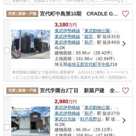
収納可能で、住環境スッキリ♪ ・小中学校やコンビニ、スーパーなどの
商業施設が徒歩圏内で生活便利♪ 「今から見...
宮代町中島第10期 CRADLE GARDEN 新築戸建 全1棟 1号棟
売買 | 新築一戸建
3,180
万
円
東武伊勢崎線
「
東武動物公園
」駅 徒歩9分
東武伊勢崎線
「
姫宮
」駅 徒歩31分
東武伊勢崎線
「
和戸
」駅 徒歩49分
4LDK
建物面積：93.96㎡（28.42坪）
土地面積：141.98㎡（42.94坪）
埼玉県
南埼玉郡宮代町
字中島
218
東武動物公園駅まで徒歩9分♪通勤通学、お出かけに便利♪ スーパーやコ
ンビニなど生活に便利な商業施設が充実♪ 南東向き4LDK！玄関収納や
WICなど収納スペースが豊富♪ 経験豊富なキャリ...
宮代学園台2丁目 新築戸建 全1棟 1号棟
売買 | 新築一戸建
2,980
万
円
東武伊勢崎線
「
東武動物公園
」駅 徒歩20分
東武伊勢崎線
「
和戸
」駅 徒歩27分
東武日光線
「
杉戸高野台
」駅 徒歩46分
4LDK
建物面積：96.26㎡（29.11坪）
土地面積：158.50㎡（47.94坪）