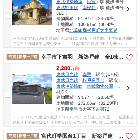
東武伊勢崎線
「
姫宮
」駅 徒歩99分
東武野田線
「
南桜井
」駅 徒歩99分
3LDK
建物面積：81.97㎡（24.79坪）
土地面積：100.51㎡（30.4坪）
埼玉県
北葛飾郡杉戸町
大字鷲巣
バス停まで徒歩3分で通勤やお出かけに便利♪ ・保育園、小学校徒歩圏内
で毎日の通園通学も安心安全！ ・並列駐車2台可能で出入り楽々♪ いつ
でもお気軽にお声がけください♪ 駅からの送...
幸手市下吉羽 新築戸建 全1棟 1号棟
売買 | 新築一戸建
2,280
万
円
東武日光線
「
幸手
」駅 徒歩70分
東武日光線
「
杉戸高野台
」駅 徒歩73分
東武伊勢崎線
「
東武動物公園
」駅 徒歩78分
4LDK
建物面積：94.77㎡（28.66坪）
土地面積：272.06㎡（82.29坪）
埼玉県
幸手市
大字下吉羽
72
・ワンフロアで生活が完結！バリアフリーに配慮した平屋！ ・全居室収
納あり！洗面室はゆとりの作りになっており、使い方は工夫次第！ ・東
面接道、駐車場は3台並列駐車可能です！ ...
宮代町学園台1丁目 新築戸建 全1棟 1号棟
売買 | 新築一戸建