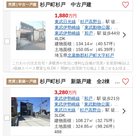
杉戸町杉戸 中古戸建
売買 | 中古一戸建
1,880
万
円
東武日光線
「
杉戸高野台
」駅 徒歩25分
東武伊勢崎線
「
東武動物公園
」駅 徒歩31分
東武伊勢崎線
「
和戸
」駅 徒歩44分
4LDK
建物面積：134.14㎡（40.57坪）
土地面積：150.05㎡（45.39坪）
埼玉県
北葛飾郡杉戸町
大字杉戸
こだわりの注文住宅！床暖房や生活に便利な設備が充実♪ 全居室6帖以上
♪収納スペース豊富な4LDK！ 閑静な住宅街で心地よく過ごせるお住まい
です♪ 経験豊富なキャリアのあるスタッフが...
杉戸町杉戸 新築戸建 全2棟 2号棟
売買 | 新築一戸建
3,280
万
円
東武伊勢崎線
「
和戸
」駅 徒歩21分
東武伊勢崎線
「
東武動物公園
」駅 徒歩17分
東武日光線
「
杉戸高野台
」駅 徒歩34分
3LDK
建物面積：108.27㎡（32.75坪）
土地面積：324.85㎡（98.26坪）
488