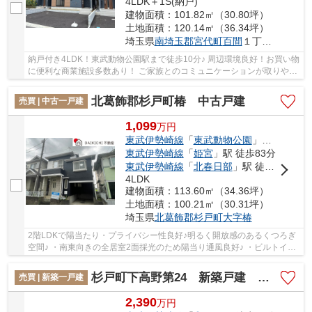
4LDK＋1S(納戸)
建物面積：101.82㎡（30.80坪）
土地面積：120.14㎡（36.34坪）
埼玉県
南埼玉郡宮代町
百間
１丁目1873-3
納戸付き4LDK！東武動物公園駅まで徒歩10分♪ 周辺環境良好！お買い物
に便利な商業施設多数あり！ ご家族とのコミュニケーションが取りやす
い対面キッチンを採用♪ DAIKICHI不動産は住...
北葛飾郡杉戸町椿 中古戸建
売買 | 中古一戸建
1,099
万
円
東武伊勢崎線
「
東武動物公園
」駅 徒歩77分
東武伊勢崎線
「
姫宮
」駅 徒歩83分
東武伊勢崎線
「
北春日部
」駅 徒歩91分
4LDK
建物面積：113.60㎡（34.36坪）
土地面積：100.21㎡（30.31坪）
埼玉県
北葛飾郡杉戸町
大字椿
2階LDKで陽当たり・プライバシー性良好♪明るく開放感のあるくつろぎ
空間♪ ・南東向きの全居室2面採光のため陽当り通風良好♪ ・ビルトイン
車庫付き♪雨の日も濡れずに乗り降りできる便...
杉戸町下高野第24 新築戸建 全1棟 1号棟
売買 | 新築一戸建
2,390
万
円