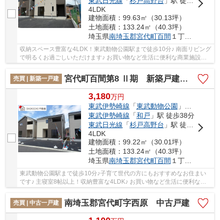
東武日光線
「
杉戸高野台
」駅 徒歩40分
4LDK
建物面積：99.63㎡（30.13坪）
土地面積：133.24㎡（40.3坪）
埼玉県
南埼玉郡宮代町
百間
１丁目1873-3
収納スペース豊富な4LDK！東武動物公園駅まで徒歩10分♪ 南面リビング
で明るくお過ごしいただけます♪ お買い物など生活に便利な商業施設多
数あり！ DAIKICHI不動産は住宅ローンに自信...
宮代町百間第8 Ⅱ期 新築戸建 全9棟 13号棟
売買 | 新築一戸建
3,180
万
円
東武伊勢崎線
「
東武動物公園
」駅 徒歩10分
東武伊勢崎線
「
和戸
」駅 徒歩38分
東武日光線
「
杉戸高野台
」駅 徒歩40分
4LDK
建物面積：99.22㎡（30.01坪）
土地面積：133.24㎡（40.3坪）
埼玉県
南埼玉郡宮代町
百間
１丁目1873-3
東武動物公園駅まで徒歩10分♪子育て世代の方にもおすすめなお住まい
です♪ 主寝室8帖以上！収納豊富な4LDK♪ お買い物など生活に便利な商
業施設多数あり！ DAIKICHI不動産は住宅ローン...
南埼玉郡宮代町字西原 中古戸建
売買 | 中古一戸建