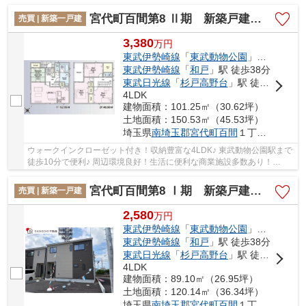
どの商業施設が徒歩圏内で生活便利！！ 経験...
宮代町百間第8 Ⅱ期 新築戸建 全9棟 18号棟
売買 | 新築一戸建
3,380
万
円
東武伊勢崎線
「
東武動物公園
」駅 徒歩10分
東武伊勢崎線
「
和戸
」駅 徒歩38分
東武日光線
「
杉戸高野台
」駅 徒歩40分
4LDK
建物面積：101.25㎡（30.62坪）
土地面積：150.53㎡（45.53坪）
埼玉県
南埼玉郡宮代町
百間
１丁目1873-3
ウォークインクローゼット付き！収納豊富な4LDK♪ 東武動物公園駅まで
徒歩10分で便利♪ 周辺環境良好！生活に便利な商業施設多数あり！
DAIKICHI不動産は住宅ローンに自信があります。 ...
宮代町百間第8 Ⅰ期 新築戸建 全10棟 4号棟
売買 | 新築一戸建
2,580
万
円
東武伊勢崎線
「
東武動物公園
」駅 徒歩10分
東武伊勢崎線
「
和戸
」駅 徒歩38分
東武日光線
「
杉戸高野台
」駅 徒歩40分
4LDK
建物面積：89.10㎡（26.95坪）
土地面積：120.14㎡（36.34坪）
埼玉県
南埼玉郡宮代町
百間
１丁目1873-3