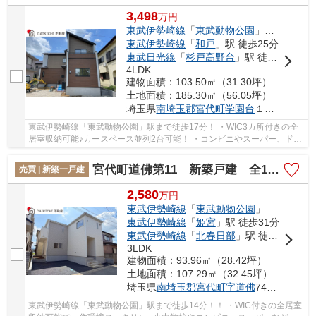
3,498
万
円
東武伊勢崎線
「
東武動物公園
」駅 徒歩17分
東武伊勢崎線
「
和戸
」駅 徒歩25分
東武日光線
「
杉戸高野台
」駅 徒歩44分
4LDK
建物面積：103.50㎡（31.30坪）
土地面積：185.30㎡（56.05坪）
埼玉県
南埼玉郡宮代町
学園台
１丁目12-19
東武伊勢崎線「東武動物公園」駅まで徒歩17分！ ・WIC3カ所付きの全
居室収納可能♪カースペース並列2台可能！ ・コンビニやスーパー、ドラ
ックストアなどの商業施設が徒歩圏内で、買い...
宮代町道佛第11 新築戸建 全1棟 1号棟
売買 | 新築一戸建
2,580
万
円
東武伊勢崎線
「
東武動物公園
」駅 徒歩14分
東武伊勢崎線
「
姫宮
」駅 徒歩31分
東武伊勢崎線
「
北春日部
」駅 徒歩49分
3LDK
建物面積：93.96㎡（28.42坪）
土地面積：107.29㎡（32.45坪）
埼玉県
南埼玉郡宮代町
字道佛
749-104
東武伊勢崎線「東武動物公園」駅まで徒歩14分！！ ・WIC付きの全居室