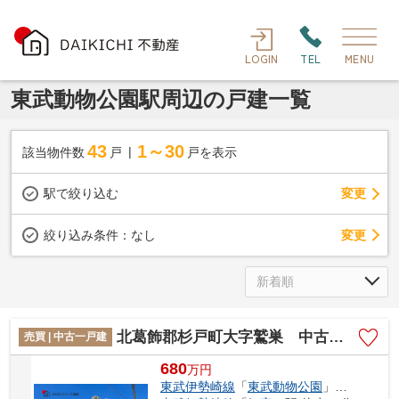
LOGIN
TEL
MENU
東武動物公園駅周辺の戸建一覧
43
1～30
該当物件数
戸
戸を表示
駅で絞り込む
変更
変更
絞り込み条件：
なし
北葛飾郡杉戸町大字鷲巣 中古戸建
売買 | 中古一戸建
680
万
円
東武伊勢崎線
「
東武動物公園
」駅 徒歩97分