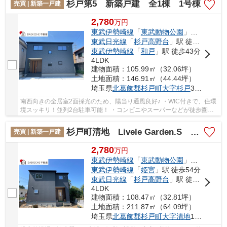
杉戸第5 新築戸建 全1棟 1号棟
売買 | 新築一戸建
2,780
万
円
東武伊勢崎線
「
東武動物公園
」駅 徒歩31分
東武日光線
「
杉戸高野台
」駅 徒歩24分
東武伊勢崎線
「
和戸
」駅 徒歩43分
4LDK
建物面積：105.99㎡（32.06坪）
土地面積：146.91㎡（44.44坪）
埼玉県
北葛飾郡杉戸町
大字杉戸
3000-190
南西向きの全居室2面採光のため、陽当り通風良好♪ ・WIC付きで、住環
境スッキリ！並列2台駐車可能！ ・コンビニやスーパーなどが徒歩圏内
で買い物便利♪ 「今から見たい」大歓迎です...
杉戸町清地 Livele Garden.S 新築戸建 全1棟 1号棟
売買 | 新築一戸建
2,780
万
円
東武伊勢崎線
「
東武動物公園
」駅 徒歩35分
東武伊勢崎線
「
姫宮
」駅 徒歩54分
東武日光線
「
杉戸高野台
」駅 徒歩57分
4LDK
建物面積：108.47㎡（32.81坪）
土地面積：211.87㎡（64.09坪）
埼玉県
北葛飾郡杉戸町
大字清地
1310-2