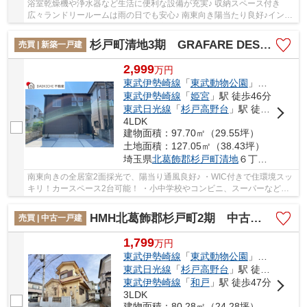
浴室乾燥機や浄水器など生活に便利な設備が充実♪ 収納スペース付き
広々ランドリールームは雨の日でも安心♪ 南東向き陽当たり良好♪インテ
リアの統一感が出しやすい全居室洋室♪ 経験豊...
杉戸町清地3期 GRAFARE DESIGN 新築戸建 全1棟 1号棟
売買 | 新築一戸建
2,999
万
円
東武伊勢崎線
「
東武動物公園
」駅 徒歩22分
東武伊勢崎線
「
姫宮
」駅 徒歩46分
東武日光線
「
杉戸高野台
」駅 徒歩49分
4LDK
建物面積：97.70㎡（29.55坪）
土地面積：127.05㎡（38.43坪）
埼玉県
北葛飾郡杉戸町
清地
６丁目2-4
南東向きの全居室2面採光で、陽当り通風良好♪ ・WIC付きで住環境スッ
キリ！カースペース2台可能！ ・小中学校やコンビニ、スーパーなどが
徒歩圏内で生活便利♪ 「今から見たい」大歓...
HMH北葛飾郡杉戸町2期 中古戸建
売買 | 中古一戸建
1,799
万
円
東武伊勢崎線
「
東武動物公園
」駅 徒歩20分
東武日光線
「
杉戸高野台
」駅 徒歩32分
東武伊勢崎線
「
和戸
」駅 徒歩47分
3LDK
建物面積：80.28㎡（24.28坪）