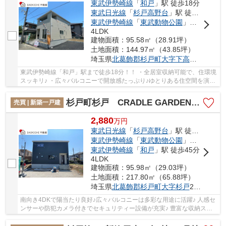
東武伊勢崎線
「
和戸
」駅 徒歩18分
東武日光線
「
杉戸高野台
」駅 徒歩26分
東武伊勢崎線
「
東武動物公園
」駅 徒歩32分
4LDK
建物面積：95.58㎡（28.91坪）
土地面積：144.97㎡（43.85坪）
埼玉県
北葛飾郡杉戸町
大字下高野
623-114
東武伊勢崎線「和戸」駅まで徒歩18分！！ ・全居室収納可能で、住環境
スッキリ♪ ・広々バルコニーで開放感たっぷり♪ゆとりある住空間を演出
します！ 「今から見たい」大歓迎です。い...
杉戸町杉戸 CRADLE GARDEN 第27 新築戸建 全1棟 1号棟
売買 | 新築一戸建
2,880
万
円
東武日光線
「
杉戸高野台
」駅 徒歩24分
東武伊勢崎線
「
東武動物公園
」駅 徒歩28分
東武伊勢崎線
「
和戸
」駅 徒歩45分
4LDK
建物面積：95.98㎡（29.03坪）
土地面積：217.80㎡（65.88坪）
埼玉県
北葛飾郡杉戸町
大字杉戸
2920-55
南向き4DKで陽当たり良好♪広々バルコニーは多彩な用途に活躍♪ 人感セ
ンサーや防犯カメラ付きでセキュリティー設備が充実♪ 豊富な収納スペ
ースでお部屋がスッキリ♪ 経験豊富なキャリア...