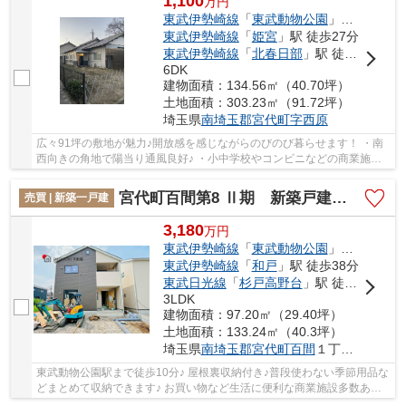
1,100
万
円
東武伊勢崎線
「
東武動物公園
」駅 徒歩26分
東武伊勢崎線
「
姫宮
」駅 徒歩27分
東武伊勢崎線
「
北春日部
」駅 徒歩46分
6DK
建物面積：134.56㎡（40.70坪）
土地面積：303.23㎡（91.72坪）
埼玉県
南埼玉郡宮代町
字西原
広々91坪の敷地が魅力♪開放感を感じながらのびのび暮らせます！ ・南
西向きの角地で陽当り通風良好♪ ・小中学校やコンビニなどの商業施設
が徒歩圏内で生活便利！ 経験豊富なキャリア...
宮代町百間第8 Ⅱ期 新築戸建 全9棟 14号棟
売買 | 新築一戸建
3,180
万
円
東武伊勢崎線
「
東武動物公園
」駅 徒歩10分
東武伊勢崎線
「
和戸
」駅 徒歩38分
東武日光線
「
杉戸高野台
」駅 徒歩40分
3LDK
建物面積：97.20㎡（29.40坪）
土地面積：133.24㎡（40.3坪）
埼玉県
南埼玉郡宮代町
百間
１丁目1873-3
東武動物公園駅まで徒歩10分♪ 屋根裏収納付き♪普段使わない季節用品な
どまとめて収納できます♪ お買い物など生活に便利な商業施設多数あ
り！ DAIKICHI不動産は住宅ローンに自信があり...