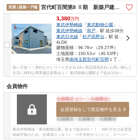
宮代町百間第8 Ⅱ期 新築戸建 全9棟 16号棟
売買 | 新築一戸建
3,380
万
円
東武伊勢崎線
「
東武動物公園
」駅 徒歩10分
東武伊勢崎線
「
和戸
」駅 徒歩38分
東武日光線
「
杉戸高野台
」駅 徒歩40分
4LDK
建物面積：96.78㎡（29.27坪）
土地面積：150.53㎡（45.53坪）
埼玉県
南埼玉郡宮代町
百間
１丁目1873-3
使い方色々！便利なテレワーク付き4LDK♪ 周辺環境良好♪お買い物など
生活に便利な商業施設多数あり！ 東武動物公園駅まで徒歩10分♪
DAIKICHI不動産は住宅ローンに自信があります。 1....
会員物件
会員登録をして限定物件を見る
東武伊勢崎線「東武動物公園」駅まで徒歩4分！！ ・WIC付きの全居室
収納可能のため、住環境スッキリ♪ ・小中学校やコンビニ、スーパーな