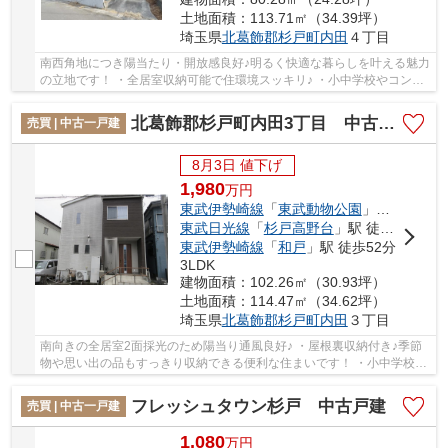
土地面積：113.71㎡（34.39坪）
埼玉県
北葛飾郡杉戸町
内田
４丁目
南西角地につき陽当たり・開放感良好♪明るく快適な暮らしを叶える魅力
の立地です！ ・全居室収納可能で住環境スッキリ♪ ・小中学校やコンビ
ニ、スーパーが徒歩圏内で生活便利！ 経験...
北葛飾郡杉戸町内田3丁目 中古戸建
売買 | 中古一戸建
8月3日 値下げ
1,980
万
円
東武伊勢崎線
「
東武動物公園
」駅 徒歩18分
東武日光線
「
杉戸高野台
」駅 徒歩37分
東武伊勢崎線
「
和戸
」駅 徒歩52分
3LDK
建物面積：102.26㎡（30.93坪）
土地面積：114.47㎡（34.62坪）
埼玉県
北葛飾郡杉戸町
内田
３丁目
南向きの全居室2面採光のため陽当り通風良好♪ ・屋根裏収納付き♪季節
物や思い出の品もすっきり収納できる便利な住まいです！ ・小中学校や
コンビニ、スーパーなどが徒歩圏内で生活便...
フレッシュタウン杉戸 中古戸建
売買 | 中古一戸建
1,080
万
円