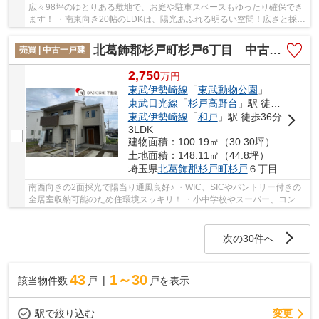
広々98坪のゆとりある敷地で、お庭や駐車スペースもゆったり確保でき
ます！ ・南東向き20帖のLDKは、陽光あふれる明るい空間！広さと採光
を兼ね備え、家族・みんなが心地よく過ごせま...
北葛飾郡杉戸町杉戸6丁目 中古戸建
売買 | 中古一戸建
2,750
万
円
東武伊勢崎線
「
東武動物公園
」駅 徒歩18分
東武日光線
「
杉戸高野台
」駅 徒歩28分
東武伊勢崎線
「
和戸
」駅 徒歩36分
3LDK
建物面積：100.19㎡（30.30坪）
土地面積：148.11㎡（44.8坪）
埼玉県
北葛飾郡杉戸町
杉戸
６丁目
南西向きの2面採光で陽当り通風良好♪ ・WIC、SICやパントリー付きの
全居室収納可能のため住環境スッキリ！ ・小中学校やスーパー、コンビ
ニが徒歩圏内で生活便利！ 経験豊富なキャリ...
次の30件へ
43
1～30
該当物件数
戸
戸を表示
駅で絞り込む
変更