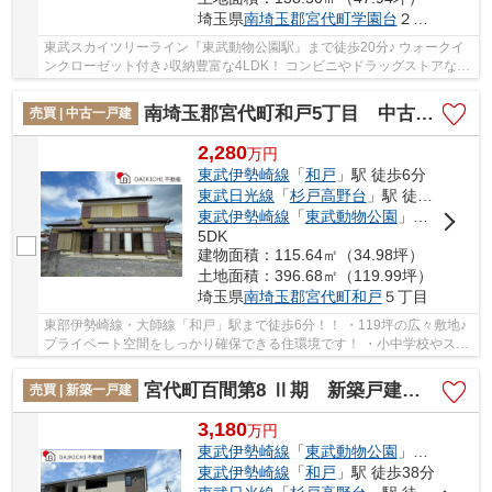
埼玉県
南埼玉郡宮代町
学園台
２丁目4-18
東武スカイツリーライン『東武動物公園駅』まで徒歩20分♪ ウォークイ
ンクローゼット付き♪収納豊富な4LDK！ コンビニやドラッグストアなど
お買い物に便利な商業施設多数あり♪ 経験豊富...
南埼玉郡宮代町和戸5丁目 中古戸建
売買 | 中古一戸建
2,280
万
円
東武伊勢崎線
「
和戸
」駅 徒歩6分
東武日光線
「
杉戸高野台
」駅 徒歩29分
東武伊勢崎線
「
東武動物公園
」駅 徒歩36分
5DK
建物面積：115.64㎡（34.98坪）
土地面積：396.68㎡（119.99坪）
埼玉県
南埼玉郡宮代町
和戸
５丁目
東部伊勢崎線・大師線「和戸」駅まで徒歩6分！！ ・119坪の広々敷地♪
プライベート空間をしっかり確保できる住環境です！ ・小中学校やスー
パーが徒歩圏内で生活便利♪ 経験豊富なキャ...
宮代町百間第8 Ⅱ期 新築戸建 全9棟 12号棟
売買 | 新築一戸建
3,180
万
円
東武伊勢崎線
「
東武動物公園
」駅 徒歩10分
東武伊勢崎線
「
和戸
」駅 徒歩38分