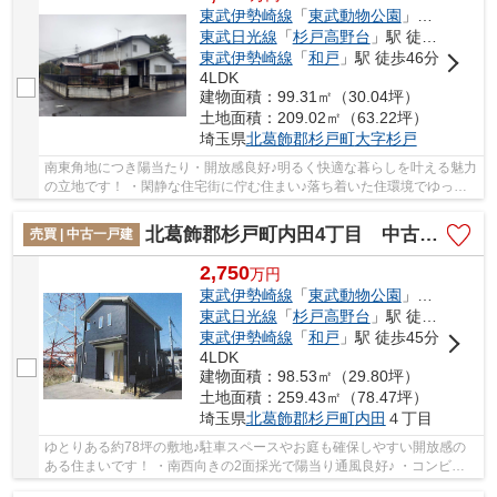
東武伊勢崎線
「
東武動物公園
」駅 徒歩25分
東武日光線
「
杉戸高野台
」駅 徒歩27分
東武伊勢崎線
「
和戸
」駅 徒歩46分
4LDK
建物面積：99.31㎡（30.04坪）
土地面積：209.02㎡（63.22坪）
埼玉県
北葛飾郡杉戸町
大字杉戸
南東角地につき陽当たり・開放感良好♪明るく快適な暮らしを叶える魅力
の立地です！ ・閑静な住宅街に佇む住まい♪落ち着いた住環境でゆった
りとした暮らしを実現します！ ・小中学校や...
北葛飾郡杉戸町内田4丁目 中古戸建
売買 | 中古一戸建
2,750
万
円
東武伊勢崎線
「
東武動物公園
」駅 徒歩22分
東武日光線
「
杉戸高野台
」駅 徒歩31分
東武伊勢崎線
「
和戸
」駅 徒歩45分
4LDK
建物面積：98.53㎡（29.80坪）
土地面積：259.43㎡（78.47坪）
埼玉県
北葛飾郡杉戸町
内田
４丁目
ゆとりある約78坪の敷地♪駐車スペースやお庭も確保しやすい開放感の
ある住まいです！ ・南西向きの2面採光で陽当り通風良好♪ ・コンビニ
やスーパーなどの商業施設が徒歩圏内で買い物...