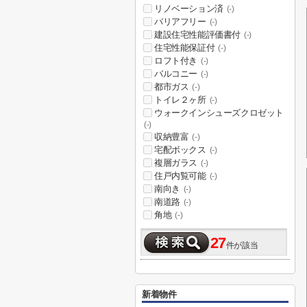
リノベーション済
(-)
バリアフリー
(-)
建設住宅性能評価書付
(-)
住宅性能保証付
(-)
ロフト付き
(-)
バルコニー
(-)
都市ガス
(-)
トイレ２ヶ所
(-)
ウォークインシューズクロゼット
(-)
収納豊富
(-)
宅配ボックス
(-)
複層ガラス
(-)
住戸内覧可能
(-)
南向き
(-)
南道路
(-)
角地
(-)
27
件が該当
新着物件