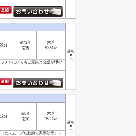
築41年
木造
22分
南西
80.31㎡
選択
▼
・キッチンにいてもご家族と会話が弾む
築8年
木造
12分
南東
95.22㎡
選択
▼
洗面へのスムーズな動線で家事効率アッ