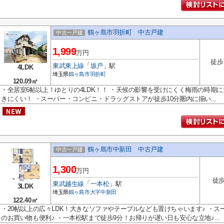
鶴ヶ島市羽折町 中古戸建
中古一戸建
1,999
万円
徒歩
東武東上線
「
坂戸
」駅
4LDK
埼玉県
鶴ヶ島市
羽折町
120.09㎡
・全居室6帖以上！ゆとりの4LDK！！ ・天候の影響を受けにくく梅雨の時期
きにくい！ ・スーパー・コンビニ・ドラッグストアが徒歩10分圏内に揃い...
鶴ヶ島市中新田 中古戸建
中古一戸建
1,300
万円
徒歩
東武越生線
「
一本松
」駅
3LDK
埼玉県
鶴ヶ島市
大字中新田
122.40㎡
・20帖以上の広々LDK！大きなソファやテーブルなども置けちゃいます♪ ・ス
のお買い物も便利♪ ・一本松駅まで徒歩9分！お帰りが遅い日も安心な立地♪...