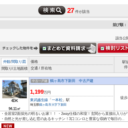
27
件が該当
並び順：
該当公
外観
/
間取り図
価格
駅
停
交通 / 所在地
間取り/土地面積
鶴ヶ島市下新田 中古戸建
中古一戸建
1,199
万円
徒歩
東武越生線
「
一本松
」駅
4DK
埼玉県
鶴ヶ島市
大字下新田
94.11㎡
・全居室2面採光の明るいお家！！ ・2way仕様の和室！玄関から直接出入り
・自然と光が差し込む窓のあるキッチン！3口コンロと豊富な収納で毎日の...