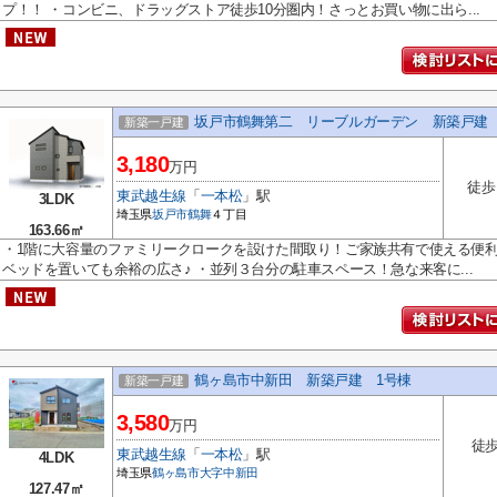
プ！！ ・コンビニ、ドラッグストア徒歩10分圏内！さっとお買い物に出ら...
坂戸市鶴舞第二 リーブルガーデン 新築戸建 
新築一戸建
3,180
万円
徒歩
東武越生線
「
一本松
」駅
3LDK
埼玉県
坂戸市
鶴舞
４丁目
163.66㎡
・1階に大容量のファミリークロークを設けた間取り！ご家族共有で使える便利
ベッドを置いても余裕の広さ♪ ・並列３台分の駐車スペース！急な来客に...
鶴ヶ島市中新田 新築戸建 1号棟
新築一戸建
3,580
万円
徒歩
東武越生線
「
一本松
」駅
4LDK
埼玉県
鶴ヶ島市
大字中新田
127.47㎡