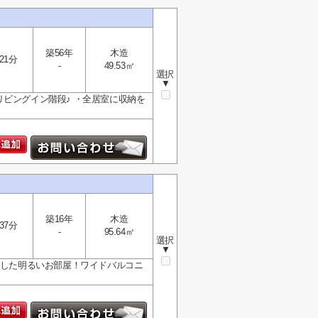
築56年
木造
21分
-
49.53㎡
選択
▼
ビングイン階段♪ ・全居室に収納を
築16年
木造
37分
-
95.64㎡
選択
▼
面した明るいお部屋！ワイドバルコニ