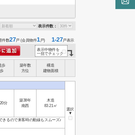
表示件数：
27
1
1-27
開件数
戸 (会員物件
戸)
戸表示
表示中物件を
一括でチェック
徒歩
築年数
構造
歩
方位
建物面積
築38年
木造
20分
南西
83.21㎡
選択
▼
ができるので来客時の動線もスムーズ♪