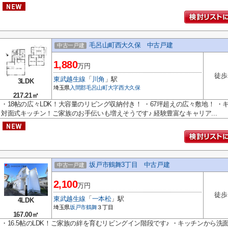
毛呂山町西大久保 中古戸建
中古一戸建
1,880
万円
徒歩
東武越生線
「
川角
」駅
3LDK
埼玉県
入間郡毛呂山町
大字西大久保
217.21㎡
・18帖の広々LDK！大容量のリビング収納付き！ ・67坪超えの広々敷地！ 
対面式キッチン！ご家族のお手伝いも増えそうです♪ 経験豊富なキャリア...
坂戸市鶴舞3丁目 中古戸建
中古一戸建
2,100
万円
徒歩
東武越生線
「
一本松
」駅
4LDK
埼玉県
坂戸市
鶴舞
３丁目
167.00㎡
・16.5帖のLDK！ご家族の絆を育むリビングイン階段です♪ ・キッチンから