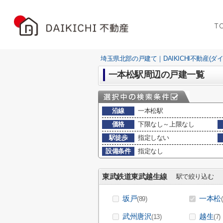
T
埼玉県北部の戸建て｜DAIKICHI不動産(ダ
一本松駅周辺の戸建一覧
沿線
一本松駅
価格
下限なし～上限なし
駅徒歩
指定しない
設備条件
指定なし
東武鉄道東武越生線
駅で絞り込む
坂戸
一本松
(89)
武州唐沢
越生
(13)
(7)