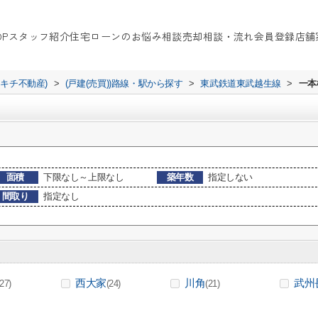
OP
スタッフ紹介
住宅ローンのお悩み相談
売却相談・流れ
会員登録
店舗
イキチ不動産)
>
(戸建(売買))路線・駅から探す
>
東武鉄道東武越生線
>
一本
面積
下限なし～上限なし
築年数
指定しない
間取り
指定なし
西大家
川角
武州
(27)
(24)
(21)