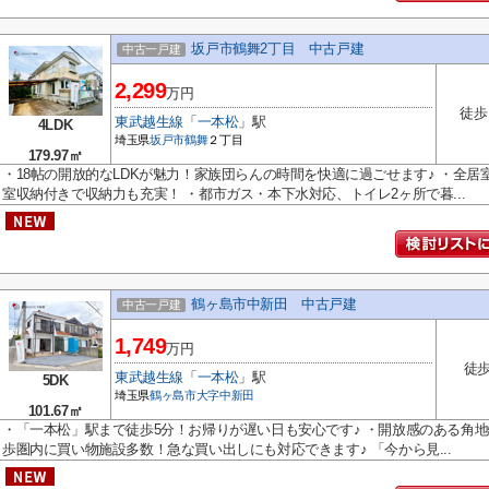
坂戸市鶴舞2丁目 中古戸建
中古一戸建
2,299
万円
徒歩
東武越生線
「
一本松
」駅
4LDK
埼玉県
坂戸市
鶴舞
２丁目
179.97㎡
・18帖の開放的なLDKが魅力！家族団らんの時間を快適に過ごせます♪ ・全
室収納付きで収納力も充実！ ・都市ガス・本下水対応、トイレ2ヶ所で暮...
鶴ヶ島市中新田 中古戸建
中古一戸建
1,749
万円
徒歩
東武越生線
「
一本松
」駅
5DK
埼玉県
鶴ヶ島市
大字中新田
101.67㎡
・「一本松」駅まで徒歩5分！お帰りが遅い日も安心です♪ ・開放感のある角地
歩圏内に買い物施設多数！急な買い出しにも対応できます♪ 「今から見...