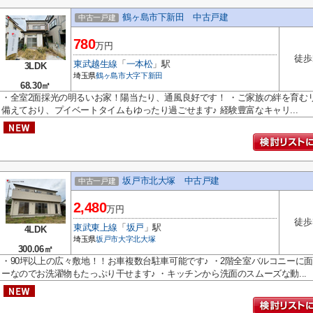
鶴ヶ島市下新田 中古戸建
中古一戸建
780
万円
徒歩
東武越生線
「
一本松
」駅
3LDK
埼玉県
鶴ヶ島市
大字下新田
68.30㎡
・全室2面採光の明るいお家！陽当たり、通風良好です！ ・ご家族の絆を育むリ
備えており、プイベートタイムもゆったり過ごせます♪ 経験豊富なキャリ...
坂戸市北大塚 中古戸建
中古一戸建
2,480
万円
徒歩
東武東上線
「
坂戸
」駅
4LDK
埼玉県
坂戸市
大字北大塚
300.06㎡
・90坪以上の広々敷地！！お車複数台駐車可能です♪ ・2階全室バルコニーに
ーなのでお洗濯物もたっぷり干せます♪ ・キッチンから洗面のスムーズな動...