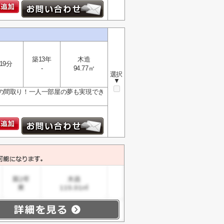
築13年
木造
19分
-
94.77㎡
選択
▼
DKの間取り！一人一部屋の夢も実現でき