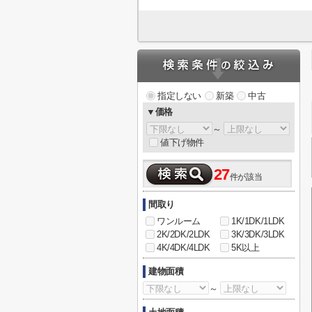
指定しない
新築
中古
▼価格
～
値下げ物件
27
件が該当
間取り
ワンルーム
1K/1DK/1LDK
2K/2DK/2LDK
3K/3DK/3LDK
4K/4DK/4LDK
5K以上
建物面積
～