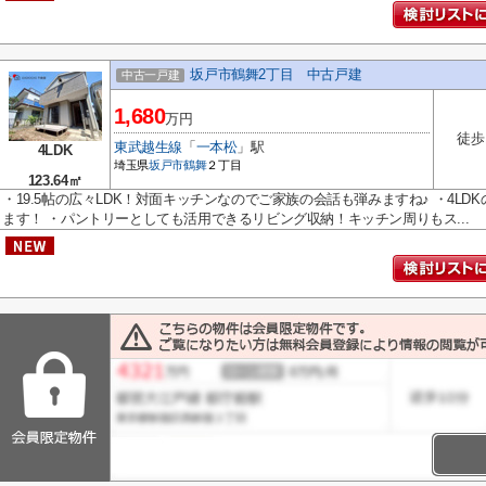
坂戸市鶴舞2丁目 中古戸建
中古一戸建
1,680
万円
徒歩
東武越生線
「
一本松
」駅
4LDK
埼玉県
坂戸市
鶴舞
２丁目
123.64㎡
・19.5帖の広々LDK！対面キッチンなのでご家族の会話も弾みますね♪ ・4L
ます！ ・パントリーとしても活用できるリビング収納！キッチン周りもス...