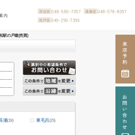
048-580-7057
048-578-8097
深谷店
鴻巣店
案内
049-299-7399
坂戸店
松駅の戸建(売買)
長瀬
東毛呂
(19)
(25)