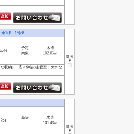
全1棟 1号棟
予定
木造
16分
南東
102.06㎡
選択
▼
な収納♪ ・広々9帖の主寝室！大きな
新築
木造
2分
-
101.43㎡
選択
▼