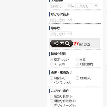
土地面積
～
駅からの徒歩
築年数
27
件が該当
情報公開日
指定しない
本日
3日以内
1週間以内
画像・動画あり
画像あり
動画あり
パノラマあり
こだわり条件
陽当り良好
(-)
閑静な住宅地
(-)
デザイナーズ
(-)