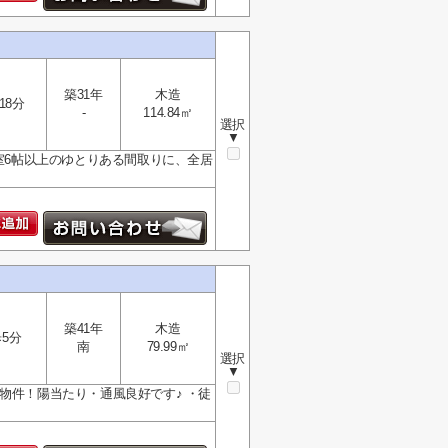
築31年
木造
18分
-
114.84㎡
選択
▼
居室6帖以上のゆとりある間取りに、全居
築41年
木造
5分
南
79.99㎡
選択
▼
物件！陽当たり・通風良好です♪ ・徒