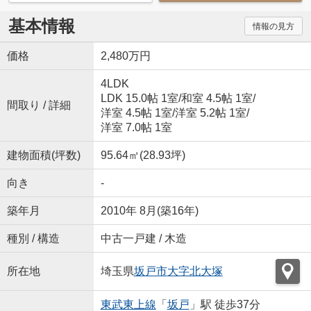
基本情報
情報の見方
価格
2,480万円
4LDK
LDK 15.0帖 1室
/
和室 4.5帖 1室
/
間取り / 詳細
洋室 4.5帖 1室
/
洋室 5.2帖 1室
/
洋室 7.0帖 1室
建物面積(坪数)
95.64㎡(28.93坪)
向き
-
築年月
2010年 8月(築16年)
種別 / 構造
中古一戸建 / 木造
所在地
埼玉県
坂戸市
大字北大塚
東武東上線
「
坂戸
」駅 徒歩37分