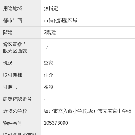
用途地域
無指定
都市計画
市街化調整区域
階建
2階建
総区画数 /
- / -
販売区画数
現況
空家
取引態様
仲介
引渡し
相談
建築確認番号
-
近隣の学校
坂戸市立入西小学校,坂戸市立若宮中学校
物件番号
105373090