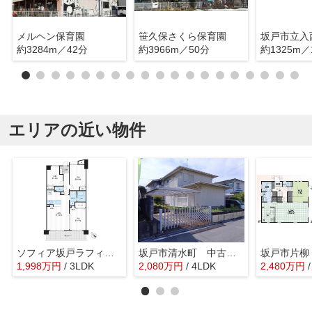
メルヘン保育園
笹久保さくら保育園
坂戸市立入
約3284m／42分
約3966m／50分
約1325m／
エリアの近い物件
ソフィア坂戸ラフィーネ
坂戸市清水町 中古戸建
坂戸市片柳
1,998
万
円
/ 3LDK
2,080
万
円
/ 4LDK
2,480
万
円