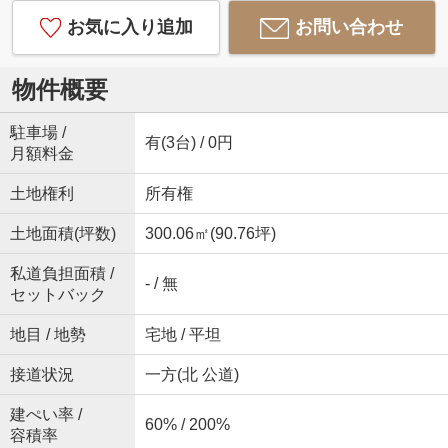
お気に入り追加
お問い合わせ
物件概要
駐車場 /
有(3台) / 0円
月額料金
土地権利
所有権
土地面積(坪数)
300.06㎡(90.76坪)
私道負担面積 /
- / 無
セットバック
地目 / 地勢
宅地 / 平坦
接道状況
一方(北 公道)
建ぺい率 /
60% / 200%
容積率