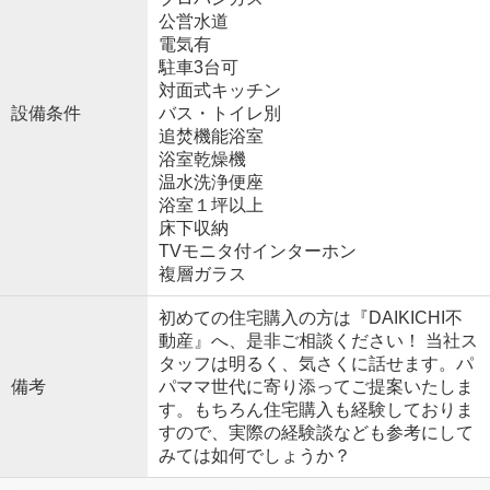
公営水道
電気有
駐車3台可
対面式キッチン
設備条件
バス・トイレ別
追焚機能浴室
浴室乾燥機
温水洗浄便座
浴室１坪以上
床下収納
TVモニタ付インターホン
複層ガラス
初めての住宅購入の方は『DAIKICHI不
動産』へ、是非ご相談ください！ 当社ス
タッフは明るく、気さくに話せます。パ
備考
パママ世代に寄り添ってご提案いたしま
す。もちろん住宅購入も経験しておりま
すので、実際の経験談なども参考にして
みては如何でしょうか？