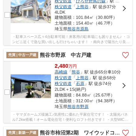
秩父鉄道
「
ひろせ野鳥の森
」駅 徒歩39分
秩父鉄道
「
上熊谷
」駅 徒歩37分
4LDK
建物面積：101.84㎡（30.80坪）
土地面積：154.40㎡（46.7坪）
埼玉県
熊谷市
原島
・駐車スペース広々4台駐車可能！来客用の駐車場にも困りません♪ ・コ
ンビニ近くで急な買い出しも行けちゃいます！ ・南向きで陽当たり良好
な明るいお部屋♪ いつでもお気軽にお声がけ...
熊谷市野原 中古戸建
売買 | 中古一戸建
2,480
万
円
高崎線
「
熊谷
」駅 徒歩65分車10分
秩父鉄道
「
上熊谷
」駅 徒歩58分
秩父鉄道
「
石原
」駅 徒歩74分
2LDK＋1S(納戸)
建物面積：84.88㎡（25.67坪）
土地面積：312.00㎡（94.38坪）
埼玉県
熊谷市
野原
・ヤマダホームズ様施工♪気密性に優れた平家住宅です！ ・太陽光パネ
ル7.2kw搭載！オール電化住宅！便利なロフト付きです！ ・大型WIC、
階段下収納、SICと豊富な収納力♪ いつでもお気...
熊谷市柿沼第2期 ワイウッドコート 新築戸建 全3区画 3号棟
売買 | 新築一戸建