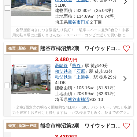
3LDK
建物面積：82.80㎡（25.04坪）
土地面積：134.69㎡（40.74坪）
埼玉県
熊谷市
円光
２丁目
・全部屋南向きにつき陽当たり良好！ ・駐車スペース並列3台分！来客
用の駐車場には困りませんね♪ ・スーパー・コンビニ近くで買い物に便
利な立地！ いつでもお気軽にお声がけくださ...
熊谷市柿沼第2期 ワイウッドコート 新築戸建 全3区画 1号棟
売買 | 新築一戸建
3,480
万
円
高崎線
「
熊谷
」駅 徒歩40分
秩父鉄道
「
石原
」駅 徒歩33分
秩父鉄道
「
上熊谷
」駅 徒歩29分
4LDK
建物面積：105.16㎡（31.81坪）
土地面積：206.99㎡（62.61坪）
埼玉県
熊谷市
柿沼
932-13
・全室2面彩光の明るく開放的な4LDK♪ ・SIC、パントリー、WICと収納
力も豊富！お片付けも捗りますね ・バス停までも近く、駅までのアクセ
スも良好です！ 「今から見たい！」大歓迎で...
熊谷市柿沼第2期 ワイウッドコート 新築戸建 全3区画 2号棟
売買 | 新築一戸建
3,430
万
円