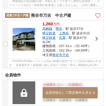
・商業施設が徒歩圏内♪駅・学校も近くで子育てに便利な住環境！ ・カ
ースペース3台分！来客用の駐車場にも困りませんね♪ ・LDKに隣接した
和室はお子様の成長・ライフスタイルの変化に...
熊谷市万吉 中古戸建
売買 | 中古一戸建
1,260
万
円
高崎線
「
熊谷
」駅 徒歩37分
秩父鉄道
「
上熊谷
」駅 徒歩31分
秩父鉄道
「
石原
」駅 徒歩47分
4LDK
建物面積：107.41㎡（32.49坪）
土地面積：162.30㎡（49.09坪）
埼玉県
熊谷市
万吉
・2026年6月内装リフォーム済み♪綺麗な室内ですぐに生活が始められま
す ・全室南向き！南道路に面し日当たり良好！明るく開放的な4LDK♪ ・
並列2台駐車可能（車種による）カーポート付...
会員物件
会員登録をして限定物件を見る