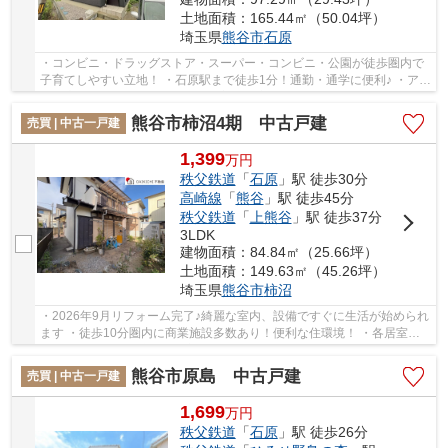
土地面積：165.44㎡（50.04坪）
埼玉県
熊谷市
石原
・コンビニ・ドラッグストア・スーパー・コンビニ・公園が徒歩圏内で
子育てしやすい立地！ ・石原駅まで徒歩1分！通勤・通学に便利♪ ・アイ
工務店様施工！スタイリッシュな美観住宅！ ...
熊谷市柿沼4期 中古戸建
売買 | 中古一戸建
1,399
万
円
秩父鉄道
「
石原
」駅 徒歩30分
高崎線
「
熊谷
」駅 徒歩45分
秩父鉄道
「
上熊谷
」駅 徒歩37分
3LDK
建物面積：84.84㎡（25.66坪）
土地面積：149.63㎡（45.26坪）
埼玉県
熊谷市
柿沼
・2026年9月リフォーム完了♪綺麗な室内、設備ですぐに生活が始められ
ます ・徒歩10分圏内に商業施設多数あり！便利な住環境！ ・各居室ゆ
とりある間取り設計で、ご家族でも過ごしやす...
熊谷市原島 中古戸建
売買 | 中古一戸建
1,699
万
円
秩父鉄道
「
石原
」駅 徒歩26分