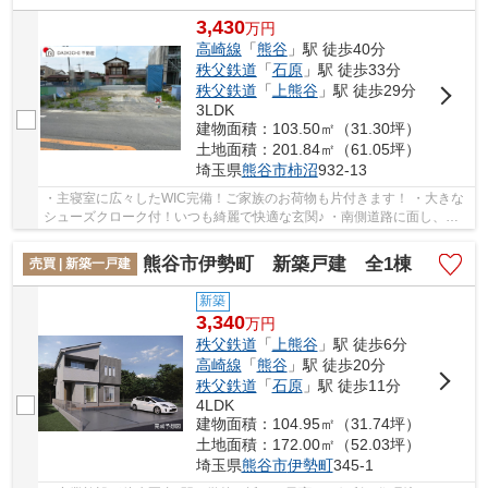
3,430
万
円
高崎線
「
熊谷
」駅 徒歩40分
秩父鉄道
「
石原
」駅 徒歩33分
秩父鉄道
「
上熊谷
」駅 徒歩29分
3LDK
建物面積：103.50㎡（31.30坪）
土地面積：201.84㎡（61.05坪）
埼玉県
熊谷市
柿沼
932-13
・主寝室に広々したWIC完備！ご家族のお荷物も片付きます！ ・大きな
シューズクローク付！いつも綺麗で快適な玄関♪ ・南側道路に面し、日
当たり良好！並列2台駐車可能♪ 「今から見た...
熊谷市伊勢町 新築戸建 全1棟
売買 | 新築一戸建
新築
3,340
万
円
秩父鉄道
「
上熊谷
」駅 徒歩6分
高崎線
「
熊谷
」駅 徒歩20分
秩父鉄道
「
石原
」駅 徒歩11分
4LDK
建物面積：104.95㎡（31.74坪）
土地面積：172.00㎡（52.03坪）
埼玉県
熊谷市
伊勢町
345-1