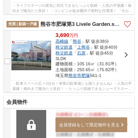
・ライフステージの変化に対応できるたっぷり収納 ・人気の平屋建！南
向きで陽当たり良好！ ・コンビニが徒歩圏内で便利な住環境！ 「今から
見たい！」大歓迎です♪お気軽にお問い合わ...
熊谷市肥塚第3 Livele Garden.s 新築戸建 全3棟 1号棟
売買 | 新築一戸建
3,690
万
円
高崎線
「
熊谷
」駅 徒歩38分
秩父鉄道
「
上熊谷
」駅 徒歩40分
秩父鉄道
「
石原
」駅 徒歩45分
3LDK
建物面積：105.16㎡（31.81坪）
土地面積：250.65㎡（75.82坪）
埼玉県
熊谷市
肥塚
561-1
・駐車スペース広々3台分！来客の駐車場にも困りませんね♪ ・人気の平
屋建！南向きで陽当たり良好！ ・たっぷり収納できるシューズクローク
付！ 「今から見たい！」大歓迎です♪お気軽...
会員物件
会員登録をして限定物件を見る