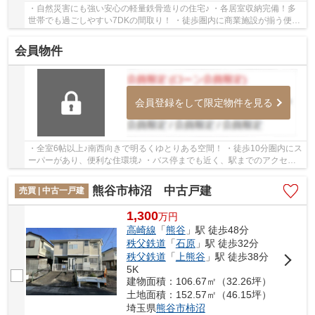
・自然災害にも強い安心の軽量鉄骨造りの住宅♪ ・各居室収納完備！多
世帯でも過ごしやすい7DKの間取り！ ・徒歩圏内に商業施設が揃う便利
な住環境です！ ・リフォームのご相談も承りま...
会員物件
会員登録をして限定物件を見る
・全室6帖以上♪南西向きで明るくゆとりある空間！ ・徒歩10分圏内にス
ーパーがあり、便利な住環境♪ ・バス停までも近く、駅までのアクセス
がしやすく便利ですね！ いつでもお気軽にお...
熊谷市柿沼 中古戸建
売買 | 中古一戸建
1,300
万
円
高崎線
「
熊谷
」駅 徒歩48分
秩父鉄道
「
石原
」駅 徒歩32分
秩父鉄道
「
上熊谷
」駅 徒歩38分
5K
建物面積：106.67㎡（32.26坪）
土地面積：152.57㎡（46.15坪）
埼玉県
熊谷市
柿沼