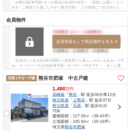
・お車2台駐車可能♪オール電化の3LDKの住宅！ ・和室には掘りごたつ
付き！ご家族でも過ごしやすい寛ぎ空間♪ ・三方角地につき日当たり、
風通しともに良好です！ いつでもお気軽にお声...
会員物件
会員登録をして限定物件を見る
・全室ゆとりある6LDKの間取り♪多世帯でも暮らしやすいお住まいです
ね ・カースペースは3台駐車可能！カーポート付きです！ ・近くに運動
公園があるので気軽にお散歩や遊びに行けます...
熊谷市肥塚 中古戸建
売買 | 中古一戸建
1,480
万
円
高崎線
「
熊谷
」駅 徒歩36分車12分
秩父鉄道
「
上熊谷
」駅 徒歩37分
秩父鉄道
「
石原
」駅 徒歩41分
7DK
建物面積：127.00㎡（38.41坪）
土地面積：195.60㎡（59.16坪）
埼玉県
熊谷市
肥塚