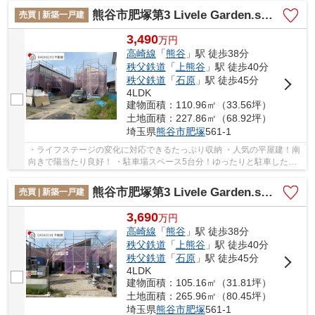
熊谷市肥塚第3 Livele Garden.s 新築戸建 全3棟 3号棟
売買 | 新築一戸建
3,490
万
円
高崎線
「
熊谷
」駅 徒歩38分
秩父鉄道
「
上熊谷
」駅 徒歩40分
秩父鉄道
「
石原
」駅 徒歩45分
4LDK
建物面積：110.96㎡（33.56坪）
土地面積：227.86㎡（68.92坪）
埼玉県
熊谷市
肥塚
561-1
・ライフステージの変化に対応できるたっぷり収納 ・人気の平屋建！南
向きで陽当たり良好！ ・駐車場スペース5台分！ゆったりと駐車した
り、来客用の駐車場としても◎ 「今から見たい...
熊谷市肥塚第3 Livele Garden.s 新築戸建 全3棟 2号棟
売買 | 新築一戸建
3,690
万
円
高崎線
「
熊谷
」駅 徒歩38分
秩父鉄道
「
上熊谷
」駅 徒歩40分
秩父鉄道
「
石原
」駅 徒歩45分
4LDK
建物面積：105.16㎡（31.81坪）
土地面積：265.96㎡（80.45坪）
埼玉県
熊谷市
肥塚
561-1