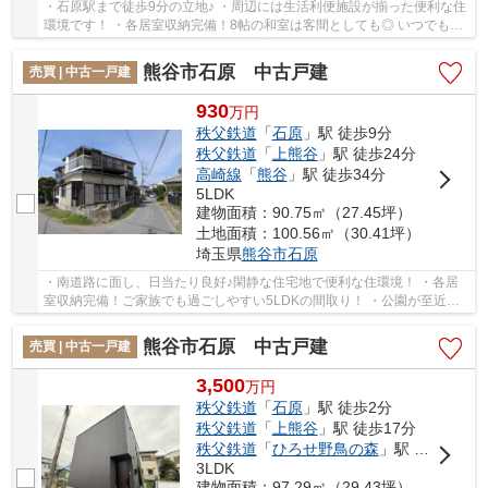
・石原駅まで徒歩9分の立地♪ ・周辺には生活利便施設が揃った便利な住
環境です！ ・各居室収納完備！8帖の和室は客間としても◎ いつでもお
気軽にお声がけください♪ 駅からの送迎が必...
熊谷市石原 中古戸建
売買 | 中古一戸建
930
万
円
秩父鉄道
「
石原
」駅 徒歩9分
秩父鉄道
「
上熊谷
」駅 徒歩24分
高崎線
「
熊谷
」駅 徒歩34分
5LDK
建物面積：90.75㎡（27.45坪）
土地面積：100.56㎡（30.41坪）
埼玉県
熊谷市
石原
・南道路に面し、日当たり良好♪閑静な住宅地で便利な住環境！ ・各居
室収納完備！ご家族でも過ごしやすい5LDKの間取り！ ・公園が至近に
あり、気軽にお散歩や遊びに行けます いつでも...
熊谷市石原 中古戸建
売買 | 中古一戸建
3,500
万
円
秩父鉄道
「
石原
」駅 徒歩2分
秩父鉄道
「
上熊谷
」駅 徒歩17分
秩父鉄道
「
ひろせ野鳥の森
」駅 徒歩23分
3LDK
建物面積：97.29㎡（29.43坪）