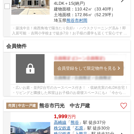
4LDK＋1S(納戸)
建物面積：110.42㎡（33.40坪）
土地面積：172.86㎡（52.29坪）
埼玉県
熊谷市
村岡
・築浅中古！南西角地で陽当たり良好♪ ・ハウスクリーニング済み！即
入居可能 ・吉岡小学校まで徒歩7分！お子様の通学も近くて安心です い
つでもお気軽にお声がけください♪ 駅からの...
会員物件
会員登録をして限定物件を見る
・広いお庭・並列2台可のカースペース付き！ ・収納充実の4LDK住宅！
・リビングと隣接した和室はお子様のお昼寝スペースにも♪ 「今から見
たい！」大歓迎です♪お気軽にお問い合わせく...
熊谷市円光 中古戸建
売買 | 中古一戸建
1,999
万
円
高崎線
「
熊谷
」駅 徒歩37分
秩父鉄道
「
石原
」駅 徒歩30分
秩父鉄道
「
上熊谷
」駅 徒歩31分