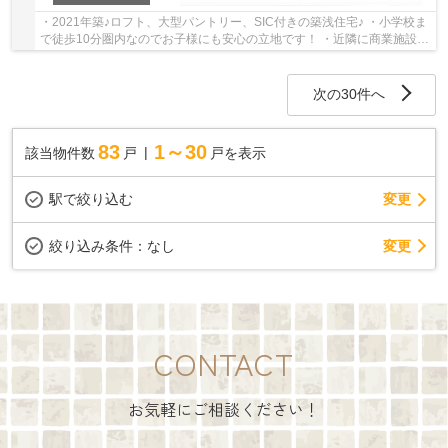
・2021年築♪ロフト、大型パントリー、SIC付きの築浅住宅♪ ・小学校ま
で徒歩10分圏内なのでお子様にも安心の立地です！ ・近隣に商業施設も
多数あり！便利な住環境♪ いつでもお気軽に...
次の30件へ
83
1～30
該当物件数
戸
戸を表示
駅で絞り込む
変更
変更
絞り込み条件：
なし
CONTACT
お気軽にご相談ください！