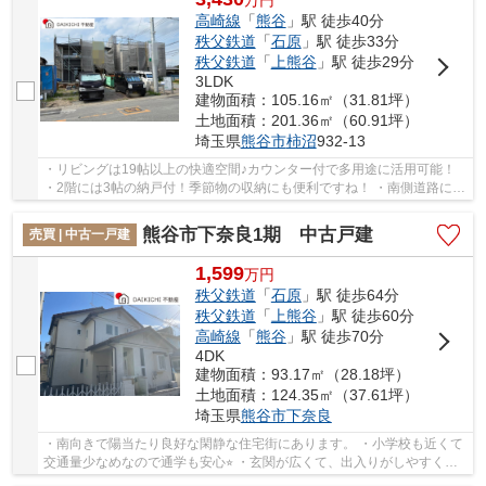
高崎線
「
熊谷
」駅 徒歩40分
秩父鉄道
「
石原
」駅 徒歩33分
秩父鉄道
「
上熊谷
」駅 徒歩29分
3LDK
建物面積：105.16㎡（31.81坪）
土地面積：201.36㎡（60.91坪）
埼玉県
熊谷市
柿沼
932-13
・リビングは19帖以上の快適空間♪カウンター付で多用途に活用可能！
・2階には3帖の納戸付！季節物の収納にも便利ですね！ ・南側道路に面
し、日当たり良好！並列2台駐車可能♪ 「今か...
熊谷市下奈良1期 中古戸建
売買 | 中古一戸建
1,599
万
円
秩父鉄道
「
石原
」駅 徒歩64分
秩父鉄道
「
上熊谷
」駅 徒歩60分
高崎線
「
熊谷
」駅 徒歩70分
4DK
建物面積：93.17㎡（28.18坪）
土地面積：124.35㎡（37.61坪）
埼玉県
熊谷市
下奈良
・南向きで陽当たり良好な閑静な住宅街にあります。 ・小学校も近くて
交通量少なめなので通学も安心⭐︎ ・玄関が広くて、出入りがしやすく、
ベビーカーなども置いておける♪ いつでもお...