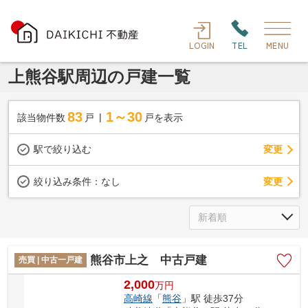
LOGIN
TEL
MENU
上熊谷駅周辺の戸建一覧
83
1～30
該当物件数
戸
戸を表示
駅で絞り込む
変更
変更
絞り込み条件：
なし
熊谷市上之 中古戸建
売買 | 中古一戸建
2,000
万
円
高崎線
「
熊谷
」駅 徒歩37分