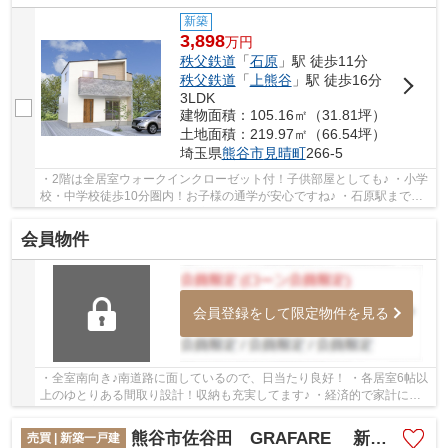
新築
3,898
万
円
秩父鉄道
「
石原
」駅 徒歩11分
秩父鉄道
「
上熊谷
」駅 徒歩16分
3LDK
建物面積：105.16㎡（31.81坪）
土地面積：219.97㎡（66.54坪）
埼玉県
熊谷市
見晴町
266-5
・2階は全居室ウォークインクローゼット付！子供部屋としても♪ ・小学
校・中学校徒歩10分圏内！お子様の通学が安心ですね♪ ・石原駅まで徒
歩11分！通勤・通学に便利な立地！ 「今から...
会員物件
会員登録をして限定物件を見る
・全室南向き♪南道路に面しているので、日当たり良好！ ・各居室6帖以
上のゆとりある間取り設計！収納も充実してます♪ ・経済的で家計にや
さしい都市ガス、本下水エリアです！ いつで...
熊谷市佐谷田 GRAFARE 新築戸建 全1棟
売買 | 新築一戸建