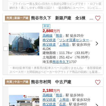
・プライバシー面も安心♪日当たり良好な2階リビングです！ ・ロフト収
納付き！過ごしやすい間取り設計！ ・徒歩圏内にスーパー、コンビニ、
ホームセンターが揃った便利な環境！ いつ...
熊谷市久下 新築戸建 全1棟 1号棟
売買 | 新築一戸建
新築
2,880
万
円
高崎線
「
熊谷
」駅 徒歩25分
秩父鉄道
「
ソシオ流通センター
」駅 徒歩3
秩父鉄道
「
上熊谷
」駅 徒歩35分
4LDK
建物面積：111.78㎡（33.81坪）
土地面積：251.42㎡（76.05坪）
埼玉県
熊谷市
久下
1737
・車4台駐車可能！来客用の駐車スペースは困りませんね♪ ・各部屋収納
スペース付！土間収納はベビーカーやアウトドア用品の収納にも最適！
・広々したバルコニー効率よくお洗濯♪ 「今...
熊谷市村岡 中古戸建
売買 | 中古一戸建
2,180
万
円
高崎線
「
熊谷
」駅 徒歩38分
秩父鉄道
「
上熊谷
」駅 徒歩32分
秩父鉄道
「
石原
」駅 徒歩48分