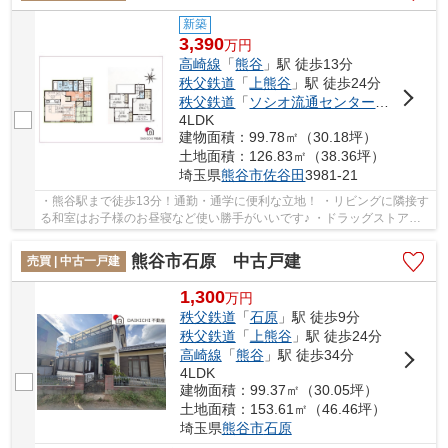
新築
3,390
万
円
高崎線
「
熊谷
」駅 徒歩13分
秩父鉄道
「
上熊谷
」駅 徒歩24分
秩父鉄道
「
ソシオ流通センター
」駅 徒歩3
4LDK
建物面積：99.78㎡（30.18坪）
土地面積：126.83㎡（38.36坪）
埼玉県
熊谷市
佐谷田
3981-21
・熊谷駅まで徒歩13分！通勤・通学に便利な立地！ ・リビングに隣接す
る和室はお子様のお昼寝など使い勝手がいいです♪ ・ドラッグストア・
コンビニ・スーパー近くで子育てしやすい周辺...
熊谷市石原 中古戸建
売買 | 中古一戸建
1,300
万
円
秩父鉄道
「
石原
」駅 徒歩9分
秩父鉄道
「
上熊谷
」駅 徒歩24分
高崎線
「
熊谷
」駅 徒歩34分
4LDK
建物面積：99.37㎡（30.05坪）
土地面積：153.61㎡（46.46坪）
埼玉県
熊谷市
石原