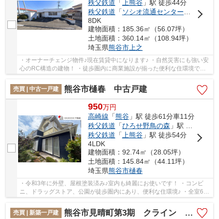
秩父鉄道
「
上熊谷
」駅 徒歩44分
秩父鉄道
「
ソシオ流通センター
」駅 徒歩4
8DK
建物面積：185.36㎡（56.07坪）
土地面積：360.14㎡（108.94坪）
埼玉県
熊谷市
上之
・オーナーチェンジ物件♪現在賃貸中になります♪ ・自然災害にも強い安
心のRC構造の建物！ ・徒歩圏内に商業施設が揃った便利な住環境で
す！ いつでもお気軽にお声がけください♪ 駅か...
熊谷市樋春 中古戸建
売買 | 中古一戸建
950
万
円
高崎線
「
熊谷
」駅 徒歩61分車11分
秩父鉄道
「
ひろせ野鳥の森
」駅 徒歩60分
秩父鉄道
「
上熊谷
」駅 徒歩54分
4LDK
建物面積：92.74㎡（28.05坪）
土地面積：145.84㎡（44.11坪）
埼玉県
熊谷市
樋春
・令和3年に外壁、屋根塗装済み♪室内も綺麗にお使いです！ ・コンビ
ニ、ドラッグストア、公園が徒歩圏内にあり、便利な住環境♪ ・全室6帖
以上、2面彩光で明るく開放的な間取りです い...
熊谷市見晴町第3期 クライン 新築戸建 全1棟 1号棟
売買 | 新築一戸建