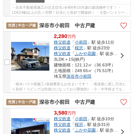
・住友不動産様施工の注文住宅♪令和6年10月築の築浅物件です！ ・
LDK24帖以上の広々空間！日当たり良好で開放的！ ・大型パントリー、
WIC、ランドリールームと嬉しい設備が揃ってます...
深谷市小前田 中古戸建
売買 | 中古一戸建
2,280
万
円
秩父鉄道
「
小前田
」駅 徒歩11分
秩父鉄道
「
桜沢
」駅 徒歩23分
秩父鉄道
「
ふかや花園
」駅 徒歩35分
3LDK＋1S(納戸)
建物面積：121.12㎡（36.63坪）
土地面積：249.65㎡（75.51坪）
埼玉県
深谷市
小前田
・積水ハウス様施工♪収納豊富なお住まいです！ ・南道路に面し日当た
り良好！リビングは吹抜けになっており開放的♪ ・小・中学校までも近
く、お子様の通学も安心の立地です！ ・2026年...
深谷市小前田 中古戸建
売買 | 中古一戸建
3,580
万
円
秩父鉄道
「
小前田
」駅 徒歩10分
秩父鉄道
「
桜沢
」駅 徒歩31分
秩父鉄道
「
ふかや花園
」駅 徒歩31分