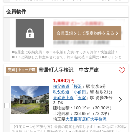
落ち着いた暮らしはいかがですか♪ いつでもお気...
会員物件
会員登録をして限定物件を見る
■各居室に収納完備！ホール収納も充実♪すっきり片付く快適設計！
■LDKと隣接した和室を合わせて、約20帖の広々空間に♪ ■キッチンとホ
ールから出し入れ可能な収納は使い勝手◎生活に便利...
寄居町大字桜沢 中古戸建
売買 | 中古一戸建
1,980
万
円
秩父鉄道
「
桜沢
」駅 徒歩5分
秩父鉄道
「
小前田
」駅 徒歩21分
東武東上線
「
玉淀
」駅 徒歩25分
3LDK
建物面積：100.19㎡（30.30坪）
土地面積：238.68㎡（72.2坪）
埼玉県
大里郡寄居町
大字桜沢
【住宅ローンが不安な方】最善の提案を約束します！ ■LDKは広々20帖♪
吹き抜けになっており開放的です！ ■小中学校まで徒歩10分圏内！お子