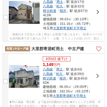
八高線
「
用土
」駅 徒歩17分
八高線
「
松久
」駅 徒歩32分
秩父鉄道
「
桜沢
」駅 徒歩57分
4LDK
建物面積：99.63㎡（30.13坪）
土地面積：151.16㎡（45.72坪）
埼玉県
大里郡寄居町
大字用土
・南庭付きで日当たり良く明るいお部屋で過ごせます♪ ・駐車スペース2
台並列駐車できて楽ちんです！ ・公園、クリニックが近いので、安心♪
いつでもお気軽にお声がけください♪ 駅から...
大里郡寄居町用土 中古戸建
売買 | 中古一戸建
8月6日 値下げ
1,149
万
円
八高線
「
用土
」駅 徒歩4分
八高線
「
松久
」駅 徒歩39分
秩父鉄道
「
桜沢
」駅 徒歩45分
5DK
建物面積：96.05㎡（29.05坪）
土地面積：182.55㎡（55.22坪）
埼玉県
大里郡寄居町
大字用土
■JR八高線「用土駅」まで徒歩5分圏内の立地♪ ■ダイニングと和室、洋
室が回遊できる設計！ご家族でも過ごしやすい5DK！ ■閑静な住宅地で