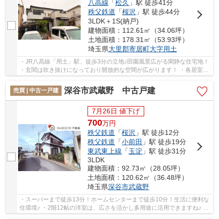
八高線
「
松久
」駅 徒歩41分
秩父鉄道
「
桜沢
」駅 徒歩44分
3LDK＋1S(納戸)
建物面積：112.61㎡（34.06坪）
土地面積：178.31㎡（53.93坪）
埼玉県
大里郡寄居町
大字用土
・JR八高線「用土」駅、徒歩3分の立地♪田園風景広がる閑静な住宅地！
・玄関は吹き抜けになっており開放的な空間が広がります！ ・各居室ゆ
とりある空間でご家族でも過ごしやすい間取...
深谷市武蔵野 中古戸建
売買 | 中古一戸建
7月26日 値下げ
700
万
円
秩父鉄道
「
桜沢
」駅 徒歩12分
秩父鉄道
「
小前田
」駅 徒歩19分
東武東上線
「
玉淀
」駅 徒歩31分
3LDK
建物面積：92.73㎡（28.05坪）
土地面積：120.62㎡（36.48坪）
埼玉県
深谷市
武蔵野
・スーパーまで徒歩13分！ホームセンターまで徒歩10分！生活に便利な
住環境♪ ・2階12帖の洋室は、広さを活かし多用途に活用できますね♪ ・
洗面所にはサウナ室あり！全室南向き！お庭付...