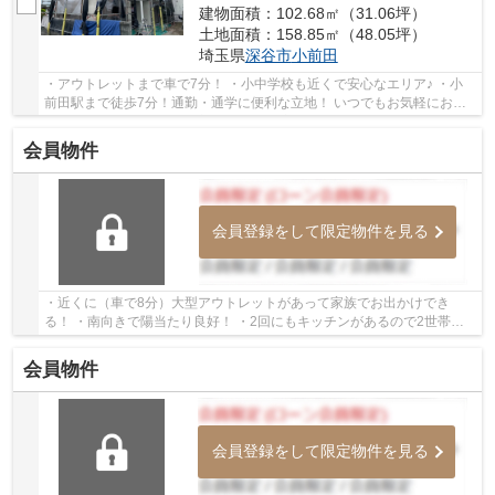
建物面積：102.68㎡（31.06坪）
土地面積：158.85㎡（48.05坪）
埼玉県
深谷市
小前田
・アウトレットまで車で7分！ ・小中学校も近くで安心なエリア♪ ・小
前田駅まで徒歩7分！通勤・通学に便利な立地！ いつでもお気軽にお声
がけください♪ 駅からの送迎が必要なお客様は...
会員物件
会員登録をして限定物件を見る
・近くに（車で8分）大型アウトレットがあって家族でお出かけでき
る！ ・南向きで陽当たり良好！ ・2回にもキッチンがあるので2世帯に
も向いてる物件です！ いつでもお気軽にお声がけ...
会員物件
会員登録をして限定物件を見る