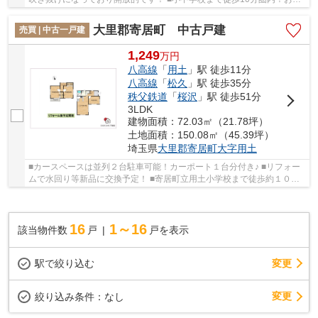
様の通学も安心な立地！ いつでもお気軽にお...
大里郡寄居町 中古戸建
売買 | 中古一戸建
1,249
万
円
八高線
「
用土
」駅 徒歩11分
八高線
「
松久
」駅 徒歩35分
秩父鉄道
「
桜沢
」駅 徒歩51分
3LDK
建物面積：72.03㎡（21.78坪）
土地面積：150.08㎡（45.39坪）
埼玉県
大里郡寄居町
大字用土
■カースペースは並列２台駐車可能！カーポート１台分付き♪ ■リフォー
ムで水回り等新品に交換予定！ ■寄居町立用土小学校まで徒歩約１０
分！お子様の通学は少しでも近いと安心ですね♪
16
1～16
該当物件数
戸
戸を表示
駅で絞り込む
変更
変更
絞り込み条件：
なし