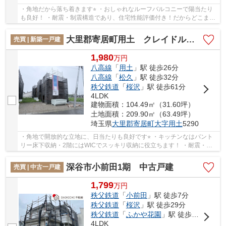
・角地だから落ち着きます⭐︎ ・おしゃれなルーフバルコニーで陽当たり
も良好！ ・耐震・制震構造であり、住宅性能評価付き！だからどこまで
も安心・安全に配慮！ 「今から見たい！」...
大里郡寄居町用土 クレイドルガーデン 新築戸建 全4棟 1号棟
売買 | 新築一戸建
1,980
万
円
八高線
「
用土
」駅 徒歩26分
八高線
「
松久
」駅 徒歩32分
秩父鉄道
「
桜沢
」駅 徒歩61分
4LDK
建物面積：104.49㎡（31.60坪）
土地面積：209.90㎡（63.49坪）
埼玉県
大里郡寄居町
大字用土
5290
・角地で開放的な立地に、日当たりも良好です⭐︎ ・キッチンなはパント
リー床下収納・2階にはWICでスッキリ収納に役立ちます！ ・耐震・制
震構造であり、住宅性能評価付き！だからどこ...
深谷市小前田1期 中古戸建
売買 | 中古一戸建
1,799
万
円
秩父鉄道
「
小前田
」駅 徒歩7分
秩父鉄道
「
桜沢
」駅 徒歩29分
秩父鉄道
「
ふかや花園
」駅 徒歩33分
4LDK