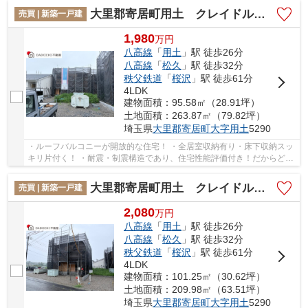
大里郡寄居町用土 クレイドルガーデン 新築戸建 全4棟 3号棟
売買 | 新築一戸建
1,980
万
円
八高線
「
用土
」駅 徒歩26分
八高線
「
松久
」駅 徒歩32分
秩父鉄道
「
桜沢
」駅 徒歩61分
4LDK
建物面積：95.58㎡（28.91坪）
土地面積：263.87㎡（79.82坪）
埼玉県
大里郡寄居町
大字用土
5290
・ルーフバルコニーが開放的な住宅！ ・全居室収納有り・床下収納スッ
キリ片付く！ ・耐震・制震構造であり、住宅性能評価付き！だからどこ
までも安心・安全に配慮！ 「今から見たい...
大里郡寄居町用土 クレイドルガーデン 新築戸建 全4棟 2号棟
売買 | 新築一戸建
2,080
万
円
八高線
「
用土
」駅 徒歩26分
八高線
「
松久
」駅 徒歩32分
秩父鉄道
「
桜沢
」駅 徒歩61分
4LDK
建物面積：101.25㎡（30.62坪）
土地面積：209.98㎡（63.51坪）
埼玉県
大里郡寄居町
大字用土
5290