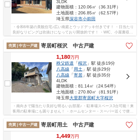
3LDK
建物面積：120.06㎡（36.31坪）
土地面積：206.85㎡（62.57坪）
埼玉県
深谷市
小前田
・令和6年築の美観住宅♪広い南庭とウッドデッキ付きです！ ・日当たり
良好なリビングは吹抜けになっており開放的です！ ・WIC、小屋裏収
納、玄関収納など充実の収納力♪ いつでもお気...
寄居町桜沢 中古戸建
売買 | 中古一戸建
1,180
万
円
秩父鉄道
「
桜沢
」駅 徒歩19分
八高線
「
用土
」駅 徒歩29分
八高線
「
寄居
」駅 徒歩35分
4LDK
建物面積：81.14㎡（24.54坪）
土地面積：270.80㎡（81.91坪）
埼玉県
大里郡寄居町
大字桜沢
・南向きで陽当たり良好な明るいお部屋♪ ・駐車場スペース3台可能！来
客用の駐車場にも困りません！ ・ホームセンター・スーパー近くで便利
な住環境♪ いつでもお気軽にお声がけくださ...
寄居町用土 中古戸建
売買 | 中古一戸建
1,449
万
円