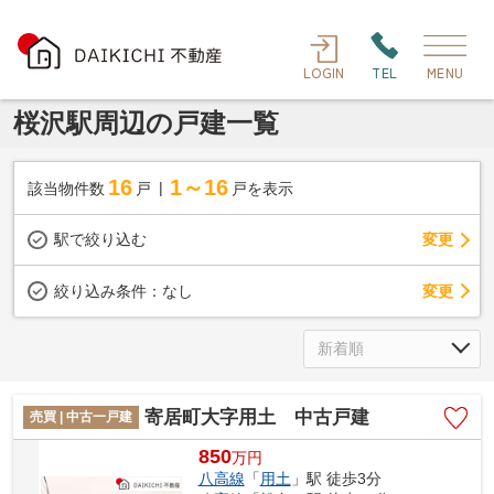
LOGIN
TEL
MENU
桜沢駅周辺の戸建一覧
16
1～16
該当物件数
戸
戸を表示
駅で絞り込む
変更
変更
絞り込み条件：
なし
寄居町大字用土 中古戸建
売買 | 中古一戸建
850
万
円
八高線
「
用土
」駅 徒歩3分