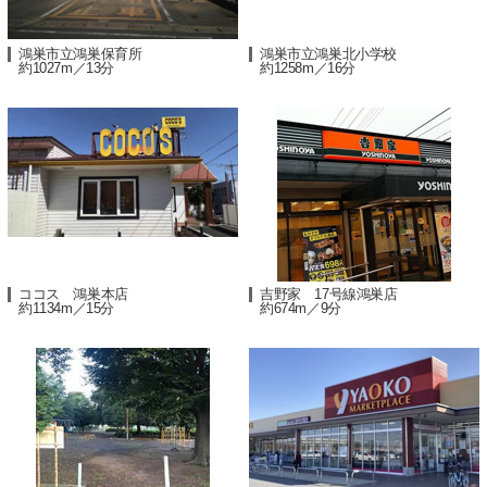
鴻巣市立鴻巣保育所
鴻巣市立鴻巣北小学校
約1027m／13分
約1258m／16分
ココス 鴻巣本店
吉野家 17号線鴻巣店
約1134m／15分
約674m／9分