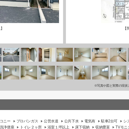
観】
【
※写真や図と実際の現状
コニー
プロパンガス
公営水道
公共下水
電気有
駐車2台可
シ
洗浄便座
トイレ２ヶ所
浴室１坪以上
床下収納
収納豊富
TVモ