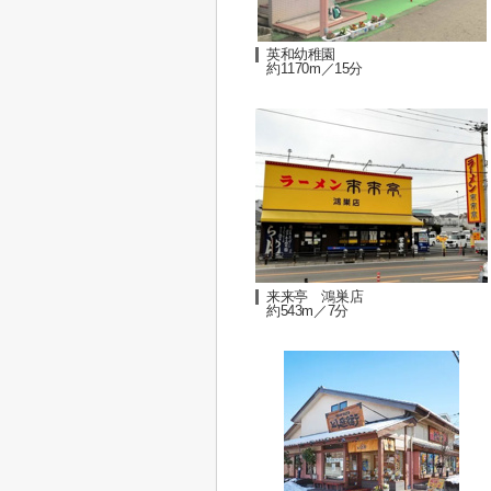
英和幼稚園
約1170m／15分
来来亭 鴻巣店
約543m／7分