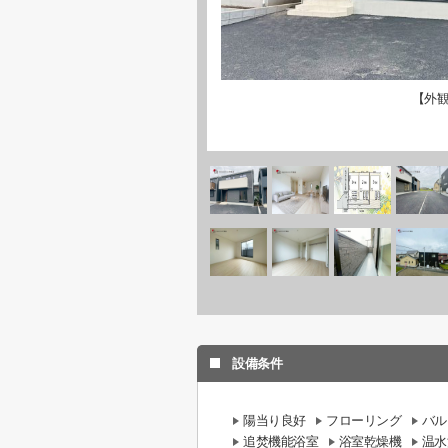
【外
設備条件
陽当り良好
フローリング
バル
追焚機能浴室
浴室乾燥機
温水