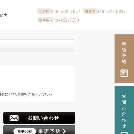
048-580-7057
048-578-8097
深谷店
鴻巣店
案内
049-299-7399
坂戸店
会にぜひ現地をご覧ください♪