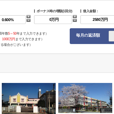
ボーナス時の増額(1回分)
借入金額：
済年数
5～50
年まで入力できます）
毎月の返済額
。
1000万円
まで入力できます）
する場合がございます）