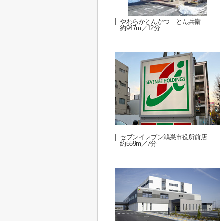
やわらかとんかつ とん兵衛
約947m／12分
セブンイレブン鴻巣市役所前店
約559m／7分