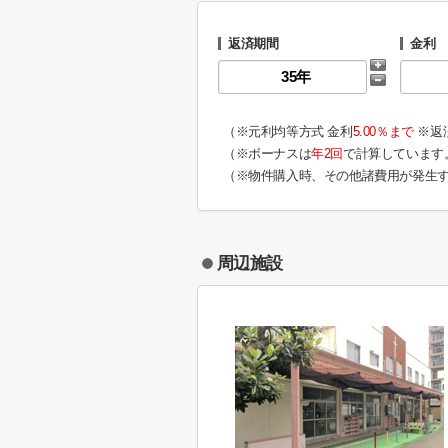
返済期間
金利
（※元利均等方式 金利
5.00％まで
※返
（※ボーナスは
年2回
で計算しています
（※物件購入時、その他諸費用が発生
周辺施設