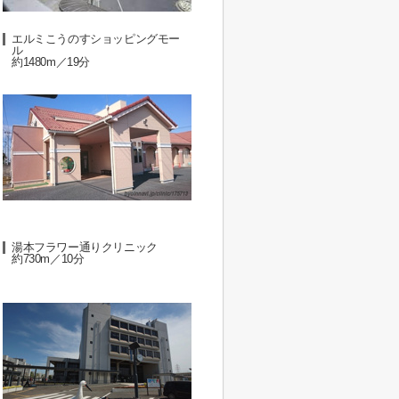
エルミこうのすショッピングモー
ル
約1480m／19分
湯本フラワー通りクリニック
約730m／10分