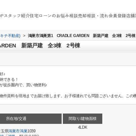
OP
スタッフ紹介
住宅ローンのお悩み相談
売却相談・流れ
会員登録
店舗
イキチ不動産)
>
鴻巣市鴻巣第1 CRADLE GARDEN 新築戸建 全3棟 2号棟
GARDEN 新築戸建 全3棟 2号棟
好♪
納できる！
が徒歩圏内で、買い物便利♪
物件資料を現地までお届け致します。お子様連れでも問題ございません、この機
所在地/交通
間取り/建物面積
4LDK
埼玉県
鴻巣市
鴻巣
1039