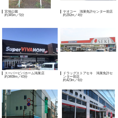
宮地公園
ヤオコー 鴻巣免許センター前店
約345m／5分
約292m／4分
スーパービバホーム鴻巣店
ドラッグストアセキ 鴻巣免許セ
約3409m／43分
ンター前店
約423m／6分