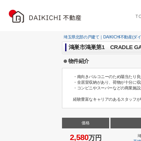
T
埼玉県北部の戸建て｜DAIKICHI不動産(ダ
鴻巣市鴻巣第1 CRADLE 
物件紹介
・南向きバルコニーのため陽当たり良
・全居室収納があり、荷物が十分に収
・コンビニやスーパーなどの商業施設
経験豊富なキャリアのあるスタッフが
価格
2,580
万円