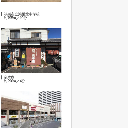
鴻巣市立鴻巣北中学校
約795m／10分
金木庵
約296m／4分