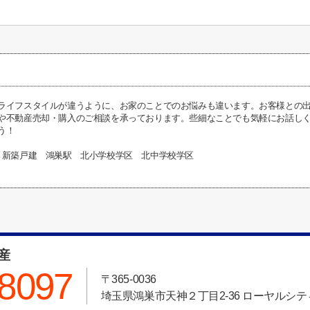
ライフスタイルが違うように、お家のことでのお悩みも違います。お客様との
や不動産売却・購入のご相談を承っております。些細なことでも気軽にお話し
う！
 新築戸建 鴻巣駅 北小学校学区 北中学校学区
動産
-8097
〒365-0036
埼玉県鴻巣市天神２丁目2-36 ローヤルシティ