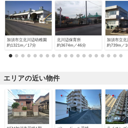
加須市立北川辺幼稚園
北川辺保育所
約1321m／17分
約3674m／46分
約739m／1
エリアの近い物件