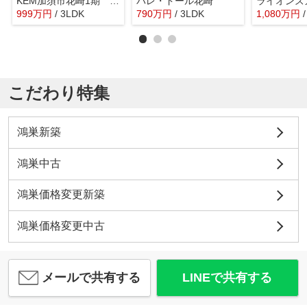
KEM加須市花崎1期 中古戸建
パレ・ドール花崎
999
万
円
/ 3LDK
790
万
円
/ 3LDK
1,080
万
円
こだわり特集
鴻巣新築
鴻巣中古
鴻巣価格変更新築
鴻巣価格変更中古
メールで共有する
LINEで共有する