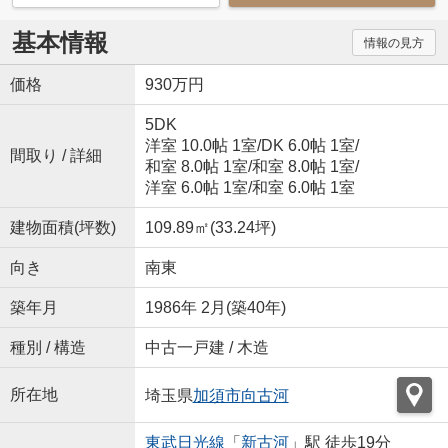
基本情報
情報の見方
価格
930万円
5DK
洋室 10.0帖 1室
/
DK 6.0帖 1室
/
間取り / 詳細
和室 8.0帖 1室
/
和室 8.0帖 1室
/
洋室 6.0帖 1室
/
和室 6.0帖 1室
建物面積(坪数)
109.89㎡(33.24坪)
向き
南東
築年月
1986年 2月(築40年)
種別 / 構造
中古一戸建 / 木造
所在地
埼玉県
加須市
向古河
東武日光線
「
新古河
」駅 徒歩19分