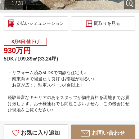
1 / 31
支払いシミュレーション
間取りを見る
8月6日 値下げ
930万円
5DK
109.89㎡(33.24坪)
・リフォーム済み5LDKで閑静な住宅街♪
・南東向きで陽当たり良好♪お部屋が明るい♪
・お庭が広く、駐車スペース4台以上！
経験豊富なキャリアのあるスタッフが物件資料を現地までお届
け致します。お子様連れでも問題ございません、この機会にぜ
ひ現地をご覧ください♪
お気に入り追加
お問い合わせ