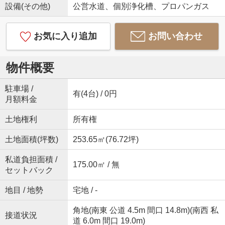
設備(その他)
公営水道、個別浄化槽、プロパンガス
お気に入り追加
お問い合わせ
物件概要
駐車場 /
有(4台) / 0円
月額料金
土地権利
所有権
土地面積(坪数)
253.65㎡(76.72坪)
私道負担面積 /
175.00㎡ / 無
セットバック
地目 / 地勢
宅地 / -
角地(南東 公道 4.5m 間口 14.8m)(南西 私
接道状況
道 6.0m 間口 19.0m)