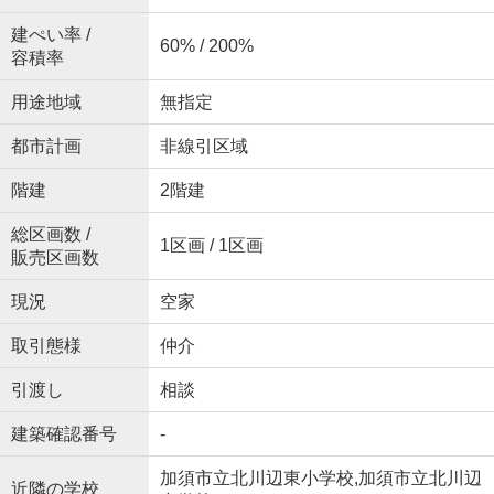
建ぺい率 /
60% / 200%
容積率
用途地域
無指定
都市計画
非線引区域
階建
2階建
総区画数 /
1区画 / 1区画
販売区画数
現況
空家
取引態様
仲介
引渡し
相談
建築確認番号
-
加須市立北川辺東小学校,加須市立北川辺
近隣の学校