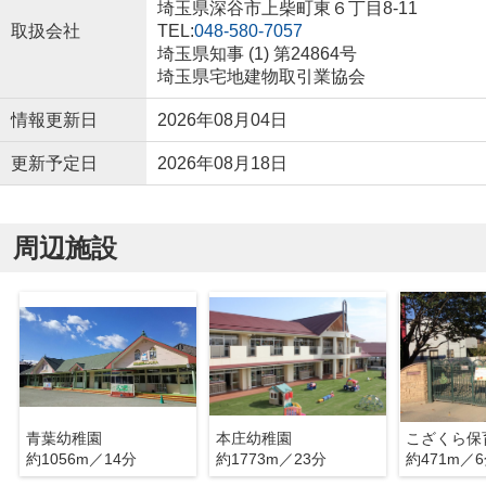
埼玉県深谷市上柴町東６丁目8-11
取扱会社
TEL:
048-580-7057
埼玉県知事 (1) 第24864号
埼玉県宅地建物取引業協会
情報更新日
2026年08月04日
更新予定日
2026年08月18日
周辺施設
青葉幼稚園
本庄幼稚園
こざくら保
約1056m／14分
約1773m／23分
約471m／