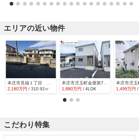
エリアの近い物件
本庄市見福１丁目 売地 全1区画
本庄市児玉町金屋第7 新築戸建 クレイドルガーデン 全2棟 2号棟
2,180
万
円
/ 310.92㎡
1,880
万
円
/ 4LDK
1,499
万
円
こだわり特集