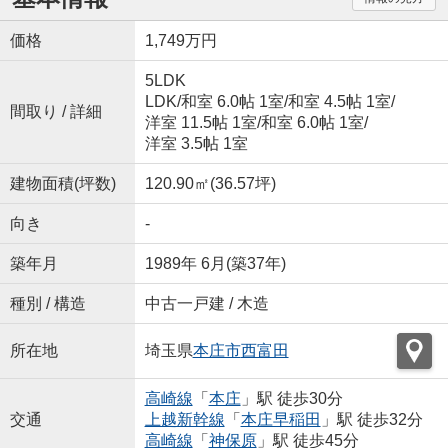
価格
1,749万円
5LDK
LDK
/
和室 6.0帖 1室
/
和室 4.5帖 1室
/
間取り / 詳細
洋室 11.5帖 1室
/
和室 6.0帖 1室
/
洋室 3.5帖 1室
建物面積(坪数)
120.90㎡(36.57坪)
向き
-
築年月
1989年 6月(築37年)
種別 / 構造
中古一戸建 / 木造
所在地
埼玉県
本庄市
西富田
高崎線
「
本庄
」駅 徒歩30分
交通
上越新幹線
「
本庄早稲田
」駅 徒歩32分
高崎線
「
神保原
」駅 徒歩45分