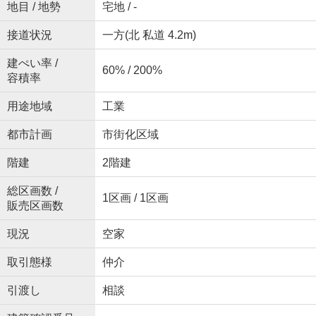
地目 / 地勢
宅地 / -
接道状況
一方(北 私道 4.2m)
建ぺい率 /
60% / 200%
容積率
用途地域
工業
都市計画
市街化区域
階建
2階建
総区画数 /
1区画 / 1区画
販売区画数
現況
空家
取引態様
仲介
引渡し
相談