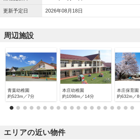
更新予定日
2026年08月18日
周辺施設
青葉幼稚園
本庄幼稚園
本庄保育園
約523m／7分
約1098m／14分
約632m／
エリアの近い物件