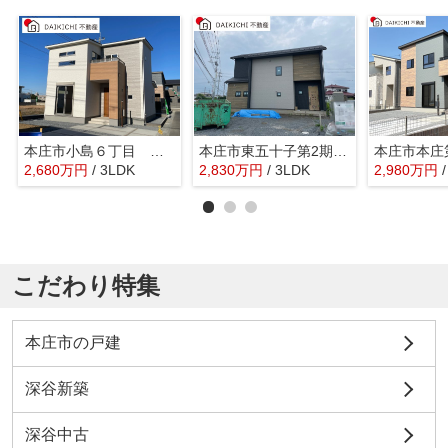
本庄市小島６丁目 新築戸建 22号棟
本庄市東五十子第2期 ワイウッドコート 新築戸建 全7区画 3号棟
2,680
万
円
/ 3LDK
2,830
万
円
/ 3LDK
2,980
万
円
こだわり特集
本庄市の戸建
深谷新築
深谷中古