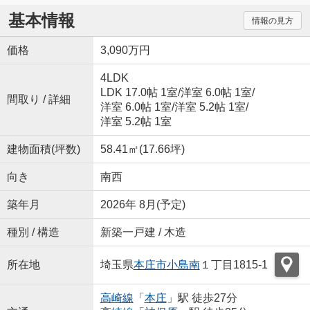
基本情報
情報の見方
価格
3,090万円
4LDK
LDK 17.0帖 1室
/
洋室 6.0帖 1室
/
間取り / 詳細
洋室 6.0帖 1室
/
洋室 5.2帖 1室
/
洋室 5.2帖 1室
建物面積(坪数)
58.41㎡(17.66坪)
向き
南西
築年月
2026年 8月(予定)
種別 / 構造
新築一戸建 / 木造
所在地
埼玉県
本庄市
小島南
１丁目1815-1
高崎線
「
本庄
」駅 徒歩27分