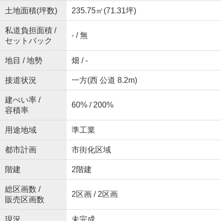
土地面積(坪数)
235.75㎡(71.31坪)
私道負担面積 /
- / 無
セットバック
地目 / 地勢
畑 / -
接道状況
一方(西 公道 8.2m)
建ぺい率 /
60% / 200%
容積率
用途地域
準工業
都市計画
市街化区域
階建
2階建
総区画数 /
2区画 / 2区画
販売区画数
現況
未完成