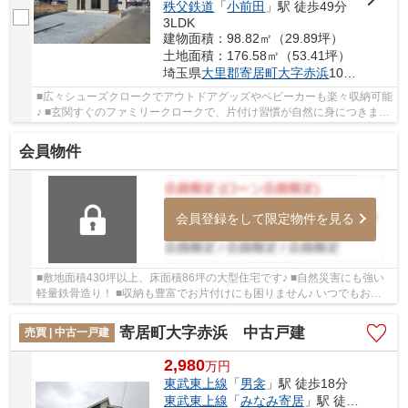
秩父鉄道
「
小前田
」駅 徒歩49分
3LDK
建物面積：98.82㎡（29.89坪）
土地面積：176.58㎡（53.41坪）
埼玉県
大里郡寄居町
大字赤浜
1086-1
■広々シューズクロークでアウトドアグッズやベビーカーも楽々収納可能
♪ ■玄関すぐのファミリークロークで、片付け習慣が自然に身につきま
す！ ■カースペースは並列2台駐車可能！車通り...
会員物件
会員登録をして限定物件を見る
■敷地面積430坪以上、床面積86坪の大型住宅です♪ ■自然災害にも強い
軽量鉄骨造り！ ■収納も豊富でお片付けにも困りません♪ いつでもお気
軽にお声がけください♪ 駅からの送迎が必要な...
寄居町大字赤浜 中古戸建
売買 | 中古一戸建
2,980
万
円
東武東上線
「
男衾
」駅 徒歩18分
東武東上線
「
みなみ寄居
」駅 徒歩37分