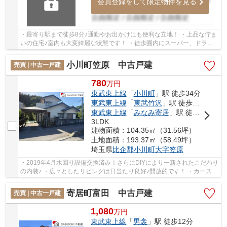
会員登録をして限定物件を見る
・最寄り駅まで徒歩8分♪通勤やお出かけにも便利な立地！ ・上品な佇ま
いの住宅♪室内も大変綺麗な状態です！ ・徒歩圏内にスーパー、ドラッ
グストア、コンビニがあるのでお買い物も困り...
小川町笠原 中古戸建
売買 | 中古一戸建
780
万
円
東武東上線
「
小川町
」駅 徒歩34分
東武東上線
「
東武竹沢
」駅 徒歩25分
東武東上線
「
みなみ寄居
」駅 徒歩41分
3LDK
建物面積：104.35㎡（31.56坪）
土地面積：193.37㎡（58.49坪）
埼玉県
比企郡小川町
大字笠原
・2019年4月水回り設備交換済み！さらにDIYにより一新されたこだわり
の内装♪ ・広々としたリビングは日当たり良好♪開放的です！ ・カースペ
ースは縦列2台駐車可能！カーポート付き！ ...
寄居町富田 中古戸建
売買 | 中古一戸建
1,080
万
円
東武東上線
「
男衾
」駅 徒歩12分