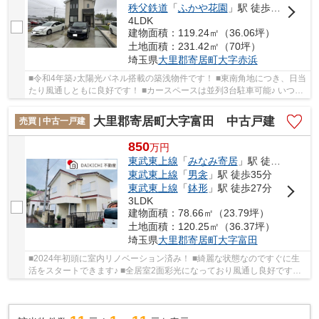
秩父鉄道
「
ふかや花園
」駅 徒歩43分
4LDK
建物面積：119.24㎡（36.06坪）
土地面積：231.42㎡（70坪）
埼玉県
大里郡寄居町
大字赤浜
■令和4年築♪太陽光パネル搭載の築浅物件です！ ■東南角地につき、日当
たり風通しともに良好です！ ■カースペースは並列3台駐車可能♪ いつで
もお気軽にお声がけください♪ 駅からの送迎...
大里郡寄居町大字富田 中古戸建
売買 | 中古一戸建
850
万
円
東武東上線
「
みなみ寄居
」駅 徒歩28分
東武東上線
「
男衾
」駅 徒歩35分
東武東上線
「
鉢形
」駅 徒歩27分
3LDK
建物面積：78.66㎡（23.79坪）
土地面積：120.25㎡（36.37坪）
埼玉県
大里郡寄居町
大字富田
■2024年初頭に室内リノベーション済み！ ■綺麗な状態なのですぐに生
活をスタートできます♪ ■全居室2面彩光になっており風通し良好です！
いつでもお気軽にお声がけください♪ 駅からの...