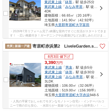
東武東上線
「
鉢形
」駅 徒歩25分
東武東上線
「
みなみ寄居
」駅 徒歩33分
4DK
建物面積：66.65㎡（20.16坪）
土地面積：141.90㎡（42.92坪）
埼玉県
大里郡寄居町
大字富田
・2026年7月リフォーム完了♪綺麗な室内ですぐに生活がスタートできま
す！ ・広い南庭付き！ガーデニングやお庭遊びなどお楽しみただけま
す！ ・最寄り駅まで徒歩12分の立地♪お出かけや...
寄居町赤浜第2 LiveleGarden.s 新築戸建 全1棟 1号棟
売買 | 新築一戸建
8月3日 値下げ
3,390
万
円
東武東上線
「
男衾
」駅 徒歩5分
東武東上線
「
鉢形
」駅 徒歩30分
東武東上線
「
みなみ寄居
」駅 徒歩30分
3LDK
建物面積：106.00㎡（32.06坪）
土地面積：519.00㎡（156.99坪）
埼玉県
大里郡寄居町
大字赤浜
948-5
・人気の平家でおしゃれでモダンなモノトーン住宅♪ ・インナーバルコ
ニーで雨の日も安心。・水回りが一直線つながりだから効率良い！ ・
WIC・広いシューズクロークで収納バッチリ⭐︎ ...