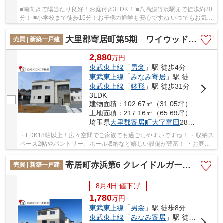
■南向きで陽当たり良好！お庭付き3LDK！ ■八高線竹沢駅まで徒歩約20
分！ ■小学校まで徒歩15分！お子様の通学も安心ですね いつでもお気軽
にお声がけください♪ 駅からの送迎が必要なお...
大里郡寄居町第5期 ワイウッドコート 新築戸建 全4区画 4号棟
売買 | 新築一戸建
2,880
万
円
東武東上線
「
男衾
」駅 徒歩4分
東武東上線
「
みなみ寄居
」駅 徒歩26分
東武東上線
「
鉢形
」駅 徒歩31分
3LDK
建物面積：102.67㎡（31.05坪）
土地面積：217.16㎡（65.69坪）
埼玉県
大里郡寄居町
大字富田
2898-1付近
・LDK18帖以上！広々空間でご家族でも過ごしやすいですね！ ・収納ス
ペース2帖やパントリー、ホール収納など嬉しい設備が豊富！ ・お庭付
きでガーデニングやお庭遊びもお楽しみいただ...
寄居町赤浜第6 クレイドルガーデン 新築戸建 全2棟 2号棟
売買 | 新築一戸建
8月4日 値下げ
1,780
万
円
東武東上線
「
男衾
」駅 徒歩8分
東武東上線
「
みなみ寄居
」駅 徒歩32分