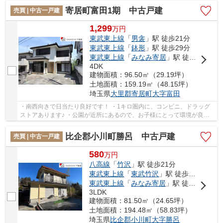
寄居町富田1期 中古戸建
売買 | 中古一戸建
1,299
万
円
東武東上線
「
男衾
」駅 徒歩21分
東武東上線
「
鉢形
」駅 徒歩29分
東武東上線
「
みなみ寄居
」駅 徒歩33分
4DK
建物面積：96.50㎡（29.19坪）
土地面積：159.19㎡（48.15坪）
埼玉県
大里郡寄居町
大字富田
・南西向きで日当たり良好です！ ・1キロ圏内に、コンビニ、ドラッグ
ストアあります♪ ・公園が近所にあるので、お子様にとって環境が良好
ですよ。 いつでもお気軽にお声がけください♪...
比企郡小川町勝呂 中古戸建
売買 | 中古一戸建
580
万
円
八高線
「
竹沢
」駅 徒歩21分
東武東上線
「
東武竹沢
」駅 徒歩19分
東武東上線
「
みなみ寄居
」駅 徒歩40分
3LDK
建物面積：81.50㎡（24.65坪）
土地面積：194.48㎡（58.83坪）
埼玉県
比企郡小川町
大字勝呂