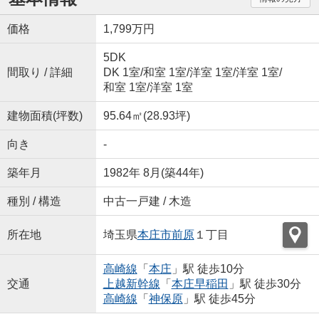
価格
1,799万円
5DK
間取り / 詳細
DK 1室
/
和室 1室
/
洋室 1室
/
洋室 1室
/
和室 1室
/
洋室 1室
建物面積(坪数)
95.64㎡(28.93坪)
向き
-
築年月
1982年 8月(築44年)
種別 / 構造
中古一戸建 / 木造
所在地
埼玉県
本庄市
前原
１丁目
高崎線
「
本庄
」駅 徒歩10分
交通
上越新幹線
「
本庄早稲田
」駅 徒歩30分
高崎線
「
神保原
」駅 徒歩45分