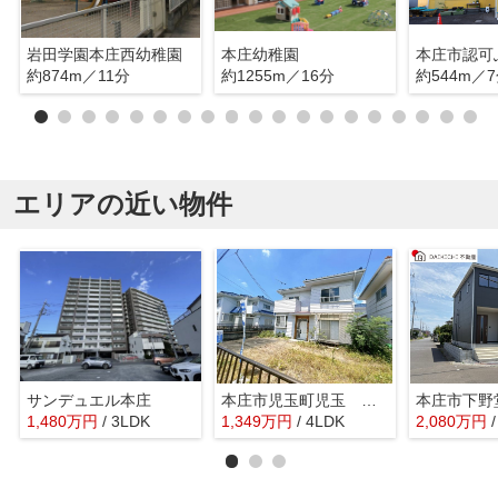
岩田学園本庄西幼稚園
本庄幼稚園
約874m／11分
約1255m／16分
約544m／
エリアの近い物件
サンデュエル本庄
本庄市児玉町児玉 中古戸建
1,480
万
円
/ 3LDK
1,349
万
円
/ 4LDK
2,080
万
円