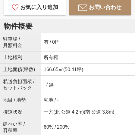
お気に入り追加
お問い合わせ
物件概要
駐車場 /
有 / 0円
月額料金
土地権利
所有権
土地面積(坪数)
166.65㎡(50.41坪)
私道負担面積 /
- / 無
セットバック
地目 / 地勢
宅地 / -
接道状況
一方(北 公道 4.2m)(南 公道 3.8m)
建ぺい率 /
60% / 200%
容積率