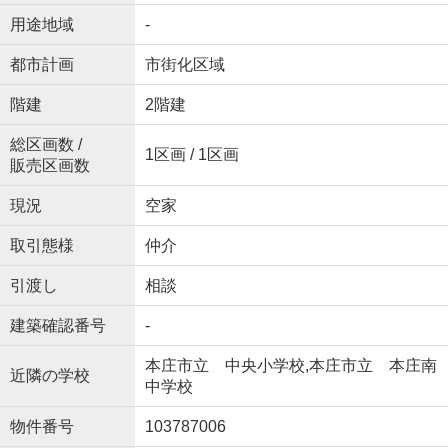
用途地域
-
都市計画
市街化区域
階建
2階建
総区画数 /
1区画 / 1区画
販売区画数
現況
空家
取引態様
仲介
引渡し
相談
建築確認番号
-
本庄市立 中央小学校,本庄市立 本庄南
近隣の学校
中学校
物件番号
103787006