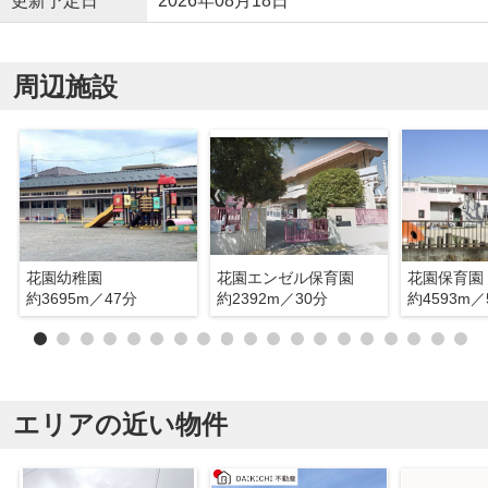
更新予定日
2026年08月18日
周辺施設
花園幼稚園
花園エンゼル保育園
花園保育園
約3695m／47分
約2392m／30分
約4593m／
エリアの近い物件