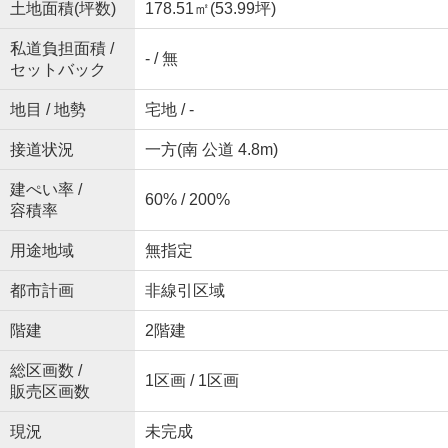
土地面積(坪数)
178.51㎡(53.99坪)
私道負担面積 /
- / 無
セットバック
地目 / 地勢
宅地 / -
接道状況
一方(南 公道 4.8m)
建ぺい率 /
60% / 200%
容積率
用途地域
無指定
都市計画
非線引区域
階建
2階建
総区画数 /
1区画 / 1区画
販売区画数
現況
未完成