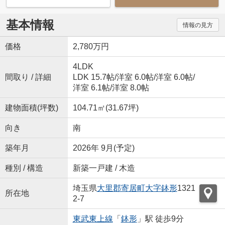
基本情報
情報の見方
価格
2,780万円
4LDK
間取り / 詳細
LDK 15.7帖
/
洋室 6.0帖
/
洋室 6.0帖
/
洋室 6.1帖
/
洋室 8.0帖
建物面積(坪数)
104.71㎡(31.67坪)
向き
南
築年月
2026年 9月(予定)
種別 / 構造
新築一戸建 / 木造
埼玉県
大里郡寄居町
大字鉢形
1321
所在地
2-7
東武東上線
「
鉢形
」駅 徒歩9分