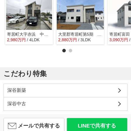
寄居町大字赤浜 中古戸建
大里郡寄居町第5期 ワイウッドコート 新築戸建 全4区画 4号棟
2,980
万
円
/ 4LDK
2,880
万
円
/ 3LDK
3,090
万
円
こだわり特集
深谷新築
深谷中古
メールで共有する
LINEで共有する