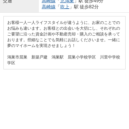
交通
高崎線
「
北鴻巣
」駅 徒歩49分
高崎線
「
吹上
」駅 徒歩82分
お客様一人一人ライフスタイルが違うように、お家のことでの
お悩みも違います。お客様との出会いを大切にし、それぞれの
ご要望に沿った資金計画や不動産売却・購入のご相談を承って
おります。些細なことでも気軽にお話しくださいませ。一緒に
夢のマイホームを実現させましょう！
鴻巣市屈巣 新築戸建 鴻巣駅 屈巣小学校学区 川里中学校
学区