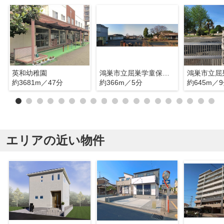
英和幼稚園
鴻巣市立屈巣学童保育室
鴻巣市立屈
約3681m／47分
約366m／5分
約645m／
エリアの近い物件