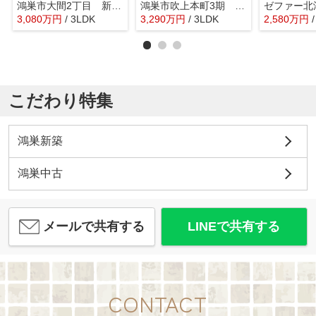
鴻巣市大間2丁目 新築戸建 全 全2棟 1号棟
鴻巣市吹上本町3期 GRAFARE DESIGN 新築戸建 全2棟 1号棟
3,080
万
円
/ 3LDK
3,290
万
円
/ 3LDK
2,580
万
円
こだわり特集
鴻巣新築
鴻巣中古
メールで共有する
LINEで共有する
CONTACT