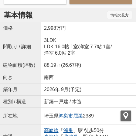
基本情報
情報の見方
価格
2,998万円
3LDK
間取り / 詳細
LDK 16.0帖 1室
/
洋室 7.7帖 1室
/
洋室 6.0帖 2室
建物面積(坪数)
88.19㎡(26.67坪)
向き
南西
築年月
2026年 9月(予定)
種別 / 構造
新築一戸建 / 木造
所在地
埼玉県
鴻巣市
屈巣
2389
高崎線
「
鴻巣
」駅 徒歩50分