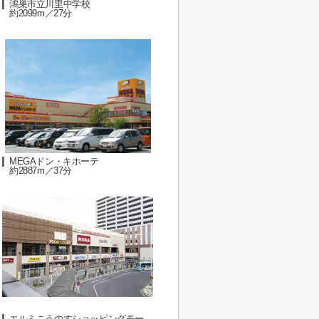
鴻巣市立川里中学校
約2099m／27分
MEGAドン・キホーテ
約2887m／37分
エルミこうのすショッピングモー