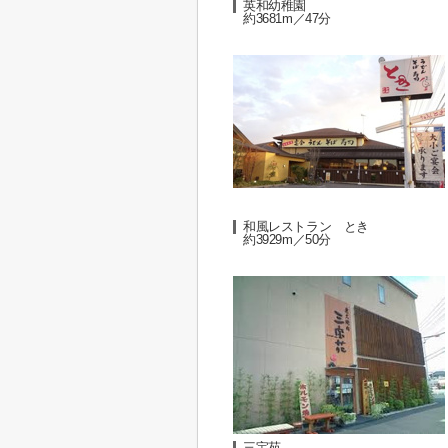
英和幼稚園
約3681m／47分
和風レストラン とき
約3929m／50分
三宝苑