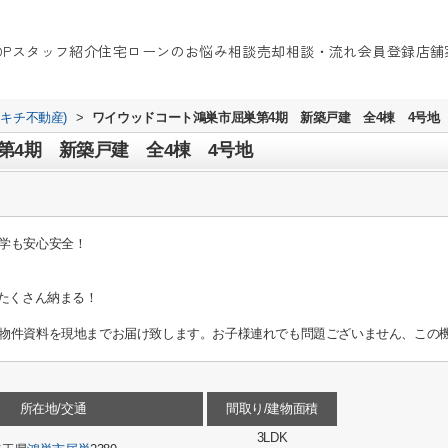
OP
スタッフ紹介
住宅ローンのお悩み相談
売却相談・流れ
会員登録
店舗
イキチ不動産)
>
ワイウッドコート鴻巣市屈巣第4期 新築戸建 全4棟 4号地
第4期 新築戸建 全4棟 4号地
学も安心安全！
がたくさん納まる！
物件資料を現地までお届け致します。お子様連れでも問題ございません、この機
所在地/交通
間取り/建物面積
3LDK