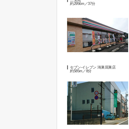
約2956m／37分
セブン-イレブン 鴻巣屈巣店
約585m／8分