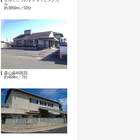
ル
約3959m／50分
森山歯科医院
約499m／7分