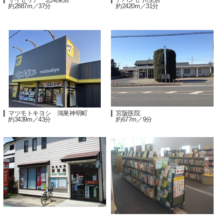
約2887m／37分
約2420m／31分
マツモトキヨシ 鴻巣神明町
宮阪医院
約3439m／43分
約677m／9分