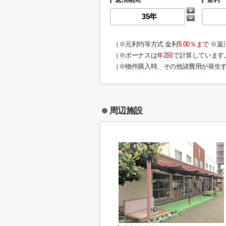
（※元利均等方式 金利
5.00％まで
※返
（※ボーナスは
年2回
で計算しています
（※物件購入時、その他諸費用が発生
周辺施設