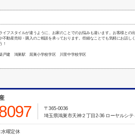
ライフスタイルが違うように、お家のことでのお悩みも違います。お客様との
や不動産売却・購入のご相談を承っております。些細なことでも気軽にお話し
う！
築戸建 鴻巣駅 屈巣小学校学区 川里中学校学区
動産
-8097
〒365-0036
埼玉県鴻巣市天神２丁目2-36 ローヤルシティ
日:水曜定休