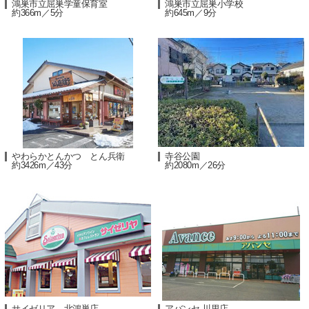
鴻巣市立屈巣学童保育室
鴻巣市立屈巣小学校
約366m／5分
約645m／9分
やわらかとんかつ とん兵衛
寺谷公園
約3426m／43分
約2080m／26分
サイゼリア 北鴻巣店
アバンセ 川里店