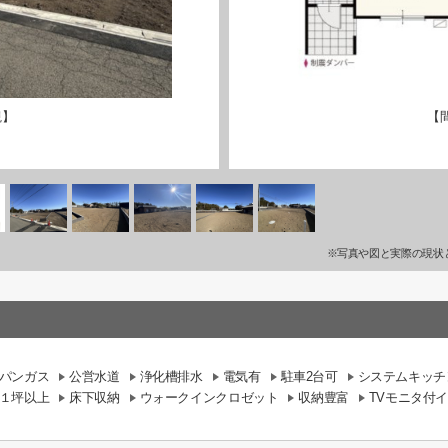
観】
【
※写真や図と実際の現状
パンガス
公営水道
浄化槽排水
電気有
駐車2台可
システムキッチ
１坪以上
床下収納
ウォークインクロゼット
収納豊富
TVモニタ付