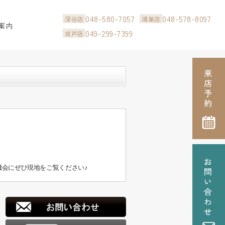
048-580-7057
048-578-8097
深谷店
鴻巣店
案内
049-299-7399
坂戸店
会にぜひ現地をご覧ください♪