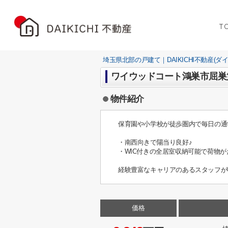
T
埼玉県北部の戸建て｜DAIKICHI不動産(ダ
ワイウッドコート鴻巣市屈巣
物件紹介
保育園や小学校が徒歩圏内で毎日の通
・南西向きで陽当り良好♪
・WIC付きの全居室収納可能で荷物
経験豊富なキャリアのあるスタッフが
価格