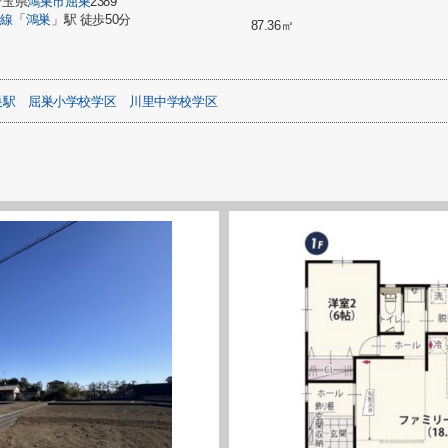
埼玉県
鴻巣市
屈巣
2389
崎線
「
鴻巣
」駅 徒歩50分
87.36㎡
巣駅
屈巣小学校学区
川里中学校学区