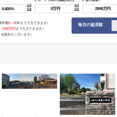
済年数
5～50
年まで入力できます）
毎月の返済額
。
1000万円
まで入力できます）
する場合がございます）