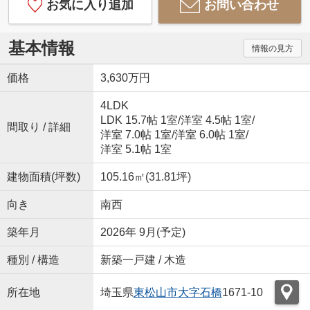
お気に入り追加
お問い合わせ
基本情報
情報の見方
価格
3,630万円
4LDK
LDK 15.7帖 1室
/
洋室 4.5帖 1室
/
間取り / 詳細
洋室 7.0帖 1室
/
洋室 6.0帖 1室
/
洋室 5.1帖 1室
建物面積(坪数)
105.16㎡(31.81坪)
向き
南西
築年月
2026年 9月(予定)
種別 / 構造
新築一戸建 / 木造
所在地
埼玉県
東松山市
大字石橋
1671-10