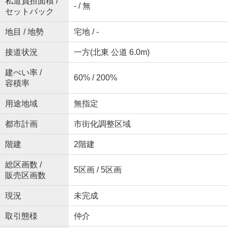
私道負担面積 /
- / 無
セットバック
地目 / 地勢
宅地 / -
接道状況
一方(北東 公道 6.0m)
建ぺい率 /
60% / 200%
容積率
用途地域
無指定
都市計画
市街化調整区域
階建
2階建
総区画数 /
5区画 / 5区画
販売区画数
現況
未完成
取引態様
仲介