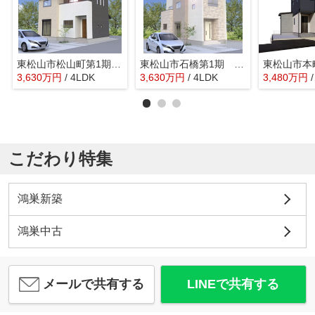
東松山市松山町第1期ワイウッドコート 新築戸建 全5棟 2号棟
東松山市石橋第1期 ワイウッドコート 新築戸建 全5棟 2号棟
3,630
万
円
/ 4LDK
3,630
万
円
/ 4LDK
3,480
万
円
こだわり特集
鴻巣新築
鴻巣中古
メールで共有する
LINEで共有する