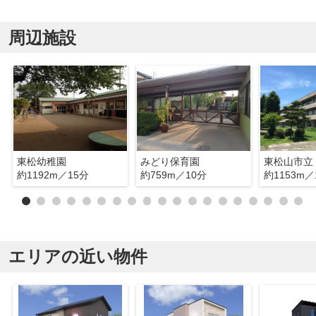
周辺施設
東松幼稚園
みどり保育園
東松山市立
約1192m／15分
約759m／10分
約1153m／
エリアの近い物件