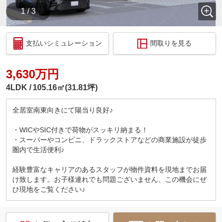
1 / 3
支払いシミュレーション
間取りを見る
3,630万円
4LDK
105.16㎡(31.81坪)
全居室南東向きにて陽当り良好♪
・WICやSIC付きで荷物がスッキリ納まる！
・スーパーやコンビニ、ドラックストアなどの商業施設が徒歩
圏内で生活便利♪
経験豊富なキャリアのあるスタッフが物件資料を現地までお届
け致します。お子様連れでも問題ございません、この機会にぜ
ひ現地をご覧ください♪