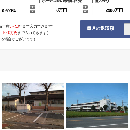
ボーナス時の増額(1回分)
借入金額：
済年数
5～50
年まで入力できます）
毎月の返済額
。
1000万円
まで入力できます）
する場合がございます）