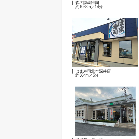
森の詩幼稚園
約1088m／14分
はま寿司北本深井店
約384m／5分