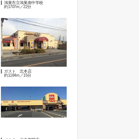
鴻巣市立鴻巣南中学校
約1707m／22分
ガスト 北本店
約1184m／15分