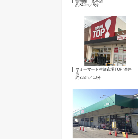
珈琲館 北本店
約342m／5分
マミーマート生鮮市場TOP 深井
店
約732m／10分