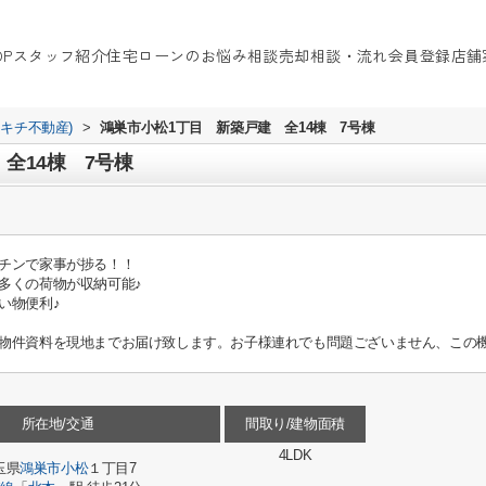
OP
スタッフ紹介
住宅ローンのお悩み相談
売却相談・流れ
会員登録
店舗
イキチ不動産)
>
鴻巣市小松1丁目 新築戸建 全14棟 7号棟
全14棟 7号棟
チンで家事が捗る！！
多くの荷物が収納可能♪
い物便利♪
物件資料を現地までお届け致します。お子様連れでも問題ございません、この機
所在地/交通
間取り/建物面積
4LDK
玉県
鴻巣市
小松
１丁目7