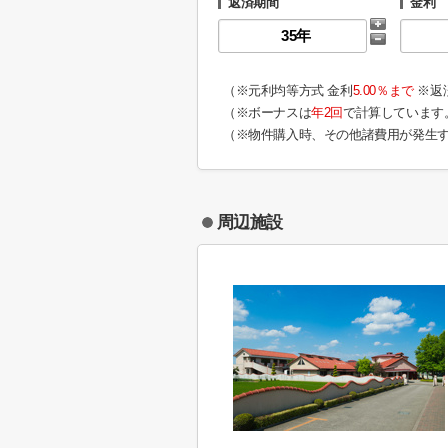
返済期間
金利
（※元利均等方式 金利
5.00％まで
※返
（※ボーナスは
年2回
で計算しています
（※物件購入時、その他諸費用が発生
周辺施設