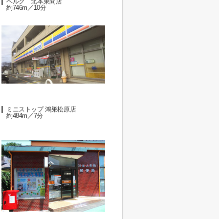
ベルク 北本東間店
約746m／10分
ミニストップ 鴻巣松原店
約484m／7分