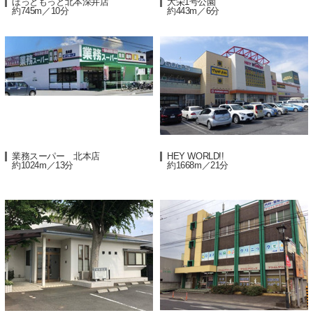
ほっともっと北本深井店
大栄1号公園
約745m／10分
約443m／6分
業務スーパー 北本店
HEY WORLD!!
約1024m／13分
約1668m／21分