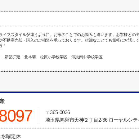
ライフスタイルが違うように、お家のことでのお悩みも違います。お客様との
や不動産売却・購入のご相談を承っております。些細なことでも気軽にお話し
う！
目 新築戸建 北本駅 松原小学校学区 鴻巣南中学校学区
動産
-8097
〒365-0036
埼玉県鴻巣市天神２丁目2-36 ローヤルシティ
日:水曜定休