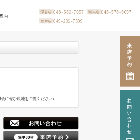
048-580-7057
048-578-8097
深谷店
鴻巣店
案内
049-299-7399
坂戸店
会にぜひ現地をご覧ください♪