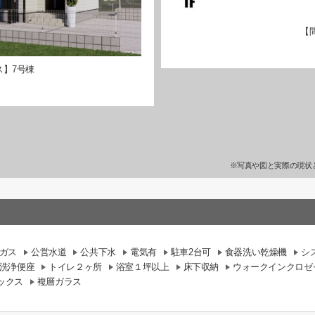
【
ス】7号棟
※写真や図と実際の現状
ガス
公営水道
公共下水
電気有
駐車2台可
食器洗い乾燥機
シ
洗浄便座
トイレ２ヶ所
浴室１坪以上
床下収納
ウォークインクロゼ
ックス
複層ガラス