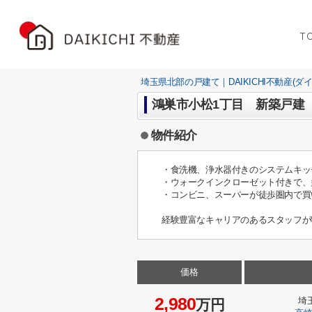
T
埼玉県北部の戸建て｜DAIKICHI不動産(ダ
鴻巣市小松1丁目 新築戸建 
物件紹介
・食洗機、浄水器付きのシステムキッ
・ウォークインクローゼット付きで、
・コンビニ、スーパーが徒歩圏内で買
経験豊富なキャリアのあるスタッフが
価格
2,980
埼
万円