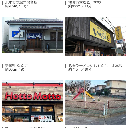
北本市立深井保育所
鴻巣市立松原小学校
約769m／10分
約988m／13分
安曇野 松原店
豚骨ラーメンいちもんじ 北本店
約686m／9分
約745m／10分