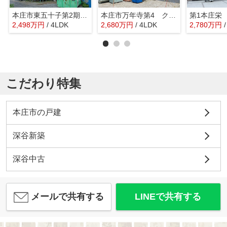
本庄市東五十子第2期 ワイウッドコート 新築戸建 全7区画 1号棟
本庄市万年寺第4 クレイドルガーデン 新築戸建 全2棟 1号棟
2,498
万
円
/ 4LDK
2,680
万
円
/ 4LDK
2,780
万
円
こだわり特集
本庄市の戸建
深谷新築
深谷中古
メールで共有する
LINEで共有する