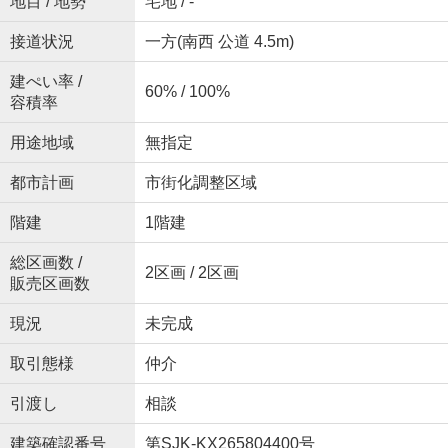
地目 / 地勢
宅地 / -
接道状況
一方(南西 公道 4.5m)
建ぺい率 /
60% / 100%
容積率
用途地域
無指定
都市計画
市街化調整区域
階建
1階建
総区画数 /
2区画 / 2区画
販売区画数
現況
未完成
取引態様
仲介
引渡し
相談
建築確認番号
第SJK-KX265804400号