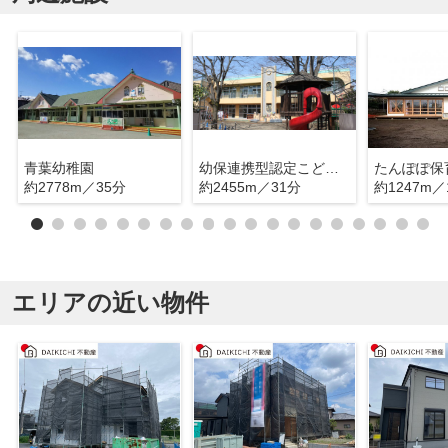
青葉幼稚園
幼保連携型認定こども園コウガの森・共和
たんぽぽ保
約2778m／35分
約2455m／31分
約1247m／
エリアの近い物件