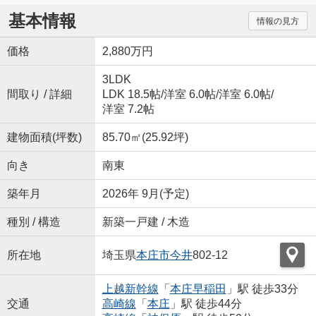
基本情報
情報の見方
価格
2,880万円
3LDK
間取り / 詳細
LDK 18.5帖
/
洋室 6.0帖
/
洋室 6.0帖
/
洋室 7.2帖
建物面積(坪数)
85.70㎡(25.92坪)
向き
南東
築年月
2026年 9月(予定)
種別 / 構造
新築一戸建 / 木造
所在地
埼玉県
本庄市
今井
802-12
上越新幹線
「
本庄早稲田
」駅 徒歩33分
交通
高崎線
「
本庄
」駅 徒歩44分