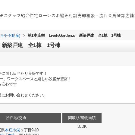
OP
スタッフ紹介
住宅ローンのお悩み相談
売却相談・流れ
会員登録
店舗
イキチ不動産)
>
第1本庄栄 LiveleGarden.s 新築戸建 全1棟 1号棟
n.s 新築戸建 全1棟 1号棟
道路に面し日当たり良好です！
ー、ワークスペースと嬉しい設備が豊富！
も安心です
軽にお問い合わせください。
所在地/交通
間取り/建物面積
3LDK
玉県
本庄市
栄
２丁目9-10