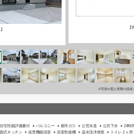
【
観】
※写真や図と実際の現状
住宅性能評価書付
バルコニー
都市ガス
公営水道
公共下水
24
面式キッチン
追焚機能浴室
浴室乾燥機
温水洗浄便座
トイレ２ヶ所