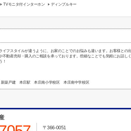
TVモニタ付インターホン
ディンプルキー
ライフスタイルが違うように、お家のことでのお悩みも違います。お客様との
や不動産売却・購入のご相談を承っております。些細なことでも気軽にお話し
う！
 新築戸建 本庄駅 本庄南小学校区 本庄南中学校区
動産
-7057
〒366-0051