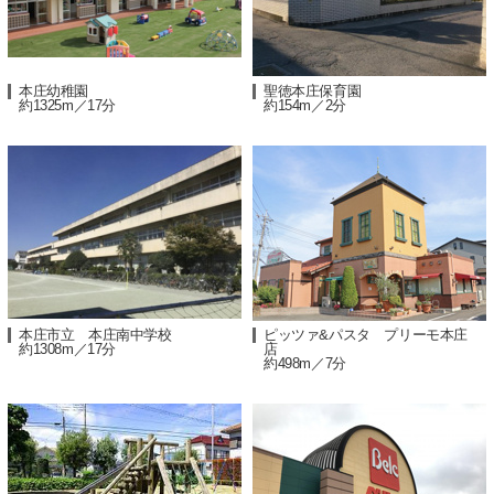
本庄幼稚園
聖徳本庄保育園
約1325m／17分
約154m／2分
本庄市立 本庄南中学校
ピッツァ&パスタ プリーモ本庄
約1308m／17分
店
約498m／7分