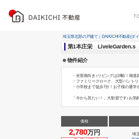
T
埼玉県北部の戸建て｜DAIKICHI不動産(ダ
第1本庄栄 LiveleGarde
物件紹介
・全室南向き♪リビングは18帖！南
・ファミリークローク、大型パントリ
・小学校まで徒歩7分！お子様の通学
「今から見たい！」大歓迎です♪お気
価格
2,780
万円
埼