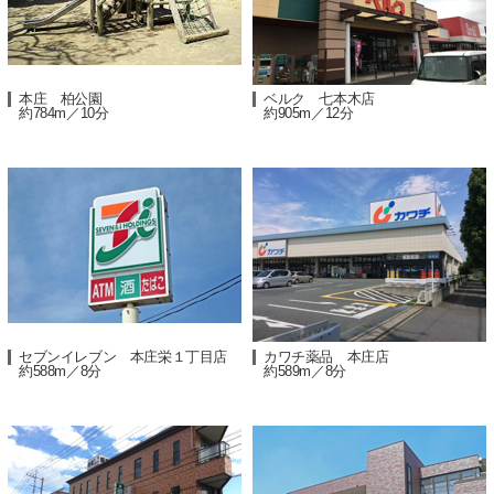
本庄 柏公園
ベルク 七本木店
約784m／10分
約905m／12分
セブンイレブン 本庄栄１丁目店
カワチ薬品 本庄店
約588m／8分
約589m／8分