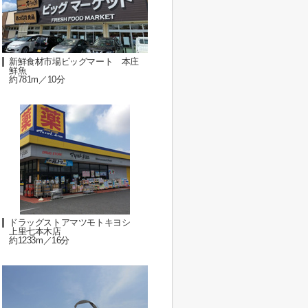
新鮮食材市場ビッグマート 本庄
鮮魚
約781m／10分
ドラッグストアマツモトキヨシ
上里七本木店
約1233m／16分