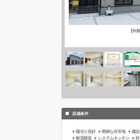
【外
設備条件
陽当り良好
閑静な住宅地
建設
耐震構造
システムキッチン
対