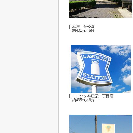
本庄 栄公園
約401m／6分
ローソン本庄栄一丁目店
約435m／6分