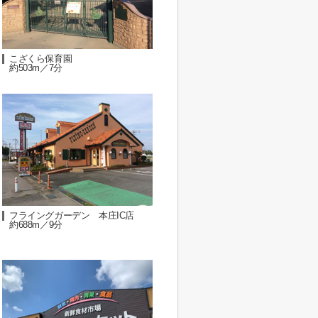
こざくら保育園
約503m／7分
フライングガーデン 本庄IC店
約688m／9分