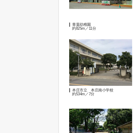
青葉幼稚園
約825m／11分
本庄市立 本庄南小学校
約534m／7分