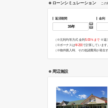
ローンシミュレーション
この
返済期間
金利
（※元利均等方式 金利
5.00％まで
※返
（※ボーナスは
年2回
で計算しています
（※物件購入時、その他諸費用が発生
周辺施設