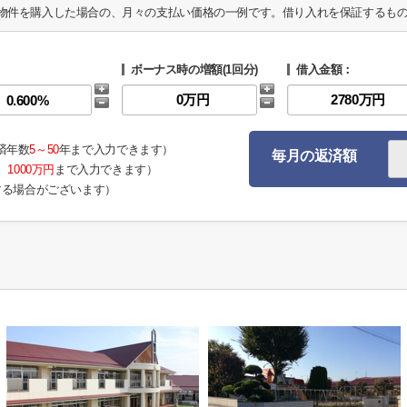
物件を購入した場合の、月々の支払い価格の一例です。借り入れを保証するも
ボーナス時の増額(1回分)
借入金額：
済年数
5～50
年まで入力できます）
毎月の返済額
。
1000万円
まで入力できます）
する場合がございます）