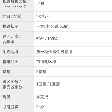
私道負担面積 /
- / 無
セットバック
地目 / 地勢
宅地 / -
接道状況
一方(南 公道 6.0m)
建ぺい率 /
50% / 100%
容積率
用途地域
第一種低層住居専用
都市計画
市街化区域
階建
2階建
総区画数 /
1区画 / 1区画
販売区画数
現況
未完成
取引態様
仲介