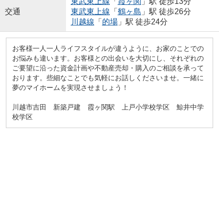
東武東上線
「
霞ヶ関
」駅 徒歩13分
交通
東武東上線
「
鶴ヶ島
」駅 徒歩26分
川越線
「
的場
」駅 徒歩24分
お客様一人一人ライフスタイルが違うように、お家のことでの
お悩みも違います。お客様との出会いを大切にし、それぞれの
ご要望に沿った資金計画や不動産売却・購入のご相談を承って
おります。些細なことでも気軽にお話しくださいませ。一緒に
夢のマイホームを実現させましょう！
川越市吉田 新築戸建 霞ヶ関駅 上戸小学校学区 鯨井中学
校学区