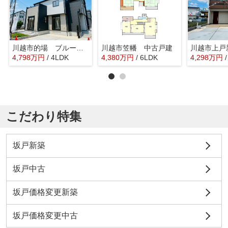
川越市的場 ブルーミングガーデン 新築戸建 全2棟 3号棟
川越市笠幡 中古戸建
4,798
万
円
/ 4LDK
4,380
万
円
/ 6LDK
4,298
万
円
こだわり特集
坂戸新築
坂戸中古
坂戸価格変更新築
坂戸価格変更中古