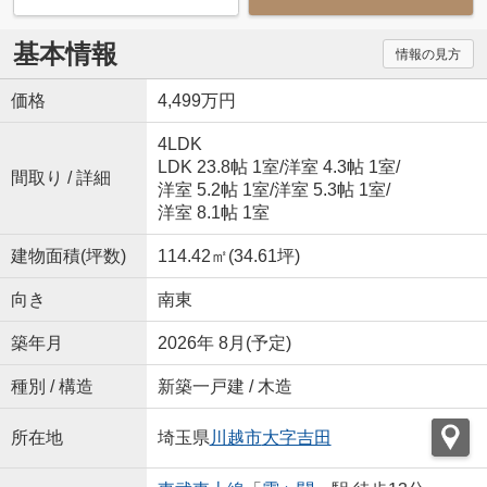
基本情報
情報の見方
価格
4,499万円
4LDK
LDK 23.8帖 1室
/
洋室 4.3帖 1室
/
間取り / 詳細
洋室 5.2帖 1室
/
洋室 5.3帖 1室
/
洋室 8.1帖 1室
建物面積(坪数)
114.42㎡(34.61坪)
向き
南東
築年月
2026年 8月(予定)
種別 / 構造
新築一戸建 / 木造
所在地
埼玉県
川越市
大字吉田