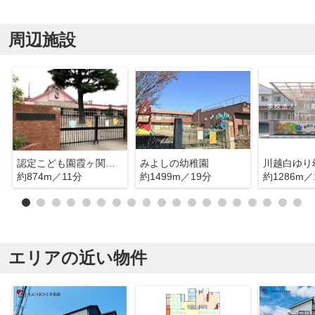
周辺施設
認定こども園霞ヶ関幼稚園
みよしの幼稚園
川越白ゆり
約874m／11分
約1499m／19分
約1286m／
エリアの近い物件