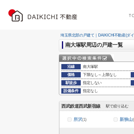
T
埼玉県北部の戸建て｜DAIKICHI不動産(ダ
南大塚駅周辺の戸建一覧
沿線
南大塚駅
価格
下限なし～上限なし
駅徒歩
指定しない
設備条件
指定なし
西武鉄道西武新宿線
駅で絞り込む
所沢
新狭山
(1)