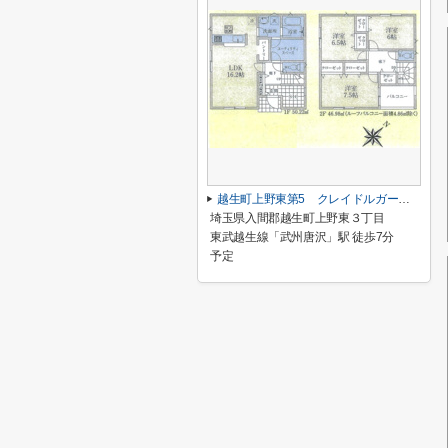
越生町上野東第5 クレイドルガーデン 新築戸建 全6棟 5号棟
埼玉県入間郡越生町上野東３丁目
東武越生線「武州唐沢」駅 徒歩7分
予定