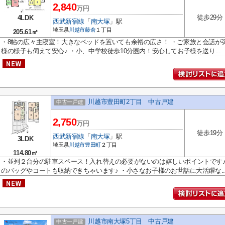
2,840
万円
徒歩29分
4LDK
西武新宿線
「
南大塚
」駅
埼玉県
川越市
藤倉
１丁目
205.61㎡
・8帖の広々主寝室！大きなベッドを置いても余裕の広さ！ ・ご家族と会話が
様の様子も伺えて安心♪ ・小、中学校徒歩10分圏内！安心してお子様を送り...
川越市豊田町2丁目 中古戸建
中古一戸建
2,750
万円
徒歩19分
西武新宿線
「
南大塚
」駅
3LDK
埼玉県
川越市
豊田町
２丁目
114.80㎡
・並列２台分の駐車スペース！入れ替えの必要がないのは嬉しいポイントです♪ 
のバッグやコートも収納できちゃいます♪ ・小さなお子様のお世話に大活躍な..
川越市南大塚5丁目 中古戸建
中古一戸建