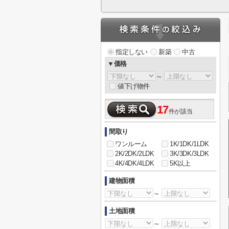
指定しない
新築
中古
▼価格
～
値下げ物件
17
件が該当
間取り
ワンルーム
1K/1DK/1LDK
2K/2DK/2LDK
3K/3DK/3LDK
4K/4DK/4LDK
5K以上
建物面積
～
土地面積
～