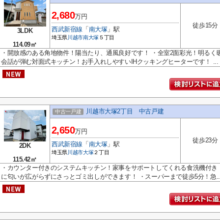
2,680
万円
徒歩15分
西武新宿線
「
南大塚
」駅
3LDK
埼玉県
川越市
南大塚
５丁目
114.09㎡
・開放感のある角地物件！陽当たり、通風良好です！ ・全室2面彩光！明るく暖
会話が弾む対面式キッチン！お手入れしやすいIHクッキングヒーターです！ ...
川越市大塚2丁目 中古戸建
中古一戸建
2,650
万円
徒歩23分
西武新宿線
「
南大塚
」駅
2DK
埼玉県
川越市
大塚
２丁目
115.42㎡
・カウンター付きのシステムキッチン！家事をサポートしてくれる食洗機付き
に匂いが広がらずにさっとゴミ出しができます！ ・スーパーまで徒歩5分！急..