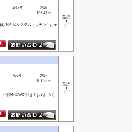
築12年
木造
-
108.47㎡
選択
▼
弾む対面式システムキッチン！お子
築8年
木造
-
101.85㎡
選択
▼
・2階全室WIC付き！お気に入り
.