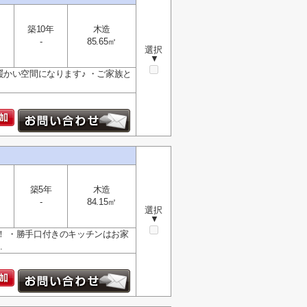
築10年
木造
-
85.65㎡
選択
▼
かい空間になります♪ ・ご家族と
築5年
木造
-
84.15㎡
選択
▼
！ ・勝手口付きのキッチンはお家
.