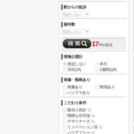
駅からの徒歩
築年数
17
件が該当
情報公開日
指定しない
本日
3日以内
1週間以内
画像・動画あり
画像あり
動画あり
パノラマあり
こだわり条件
陽当り良好
(-)
閑静な住宅地
(-)
デザイナーズ
(-)
リノベーション済
(-)
バリアフリー
(-)