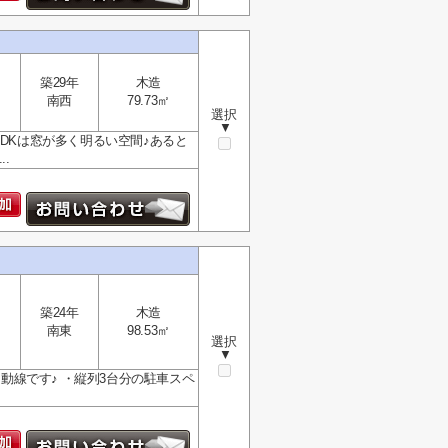
築29年
木造
南西
79.73㎡
選択
▼
DKは窓が多く明るい空間♪あると
.
築24年
木造
南東
98.53㎡
選択
▼
な動線です♪ ・縦列3台分の駐車スペ