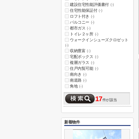
建設住宅性能評価書付
(-)
住宅性能保証付
(-)
ロフト付き
(-)
バルコニー
(-)
都市ガス
(-)
トイレ２ヶ所
(-)
ウォークインシューズクロゼット
(-)
収納豊富
(-)
宅配ボックス
(-)
複層ガラス
(-)
住戸内覧可能
(-)
南向き
(-)
南道路
(-)
角地
(-)
17
件が該当
新着物件