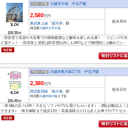
川越市今福 中古戸建
中古一戸建
2,580
万円
徒歩30分
東武東上線
「
新河岸
」駅
3LDK
埼玉県
川越市
大字今福
120.38㎡
・防音室で音楽や大音量での映画鑑賞など趣味を楽しめる家！ ・リビングや水
ど楽チン！ ・防音室と居室は防音壁以外にもWICなどで物理的にも離れてい...
川越市南大塚2丁目 中古戸建
中古一戸建
2,380
万円
徒歩12分
西武新宿線
「
南大塚
」駅
4LDK
埼玉県
川越市
南大塚
２丁目
126.40㎡
・18.5帖の広々LDK！大きなソファやTVも置けちゃいます♪ ・2階は6帖以
できます♪ ・南大塚駅まで徒歩12分！高速道路入り口も近くお車でのアクセス..