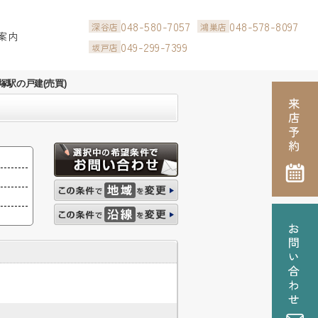
048-580-7057
048-578-8097
深谷店
鴻巣店
案内
049-299-7399
坂戸店
塚駅の戸建(売買)