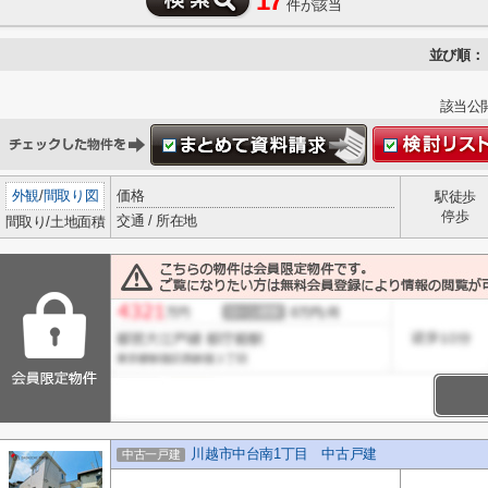
17
件が該当
並び順：
該当公
外観
/
間取り図
価格
駅徒歩
停歩
交通 / 所在地
間取り/土地面積
川越市中台南1丁目 中古戸建
中古一戸建