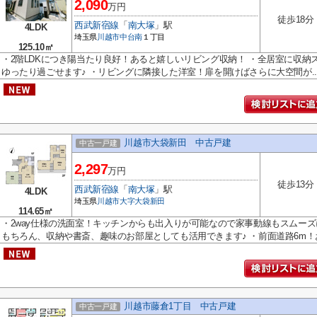
2,090
万円
徒歩18分
西武新宿線
「
南大塚
」駅
4LDK
埼玉県
川越市
中台南
１丁目
125.10㎡
・2階LDKにつき陽当たり良好！あると嬉しいリビング収納！ ・全居室に収
ゆったり過ごせます♪ ・リビングに隣接した洋室！扉を開けばさらに大空間が..
川越市大袋新田 中古戸建
中古一戸建
2,297
万円
徒歩13分
西武新宿線
「
南大塚
」駅
4LDK
埼玉県
川越市
大字大袋新田
114.65㎡
・2way仕様の洗面室！キッチンからも出入りが可能なので家事動線もスムーズ
もちろん、収納や書斎、趣味のお部屋としても活用できます♪ ・前面道路6m！お.
川越市藤倉1丁目 中古戸建
中古一戸建