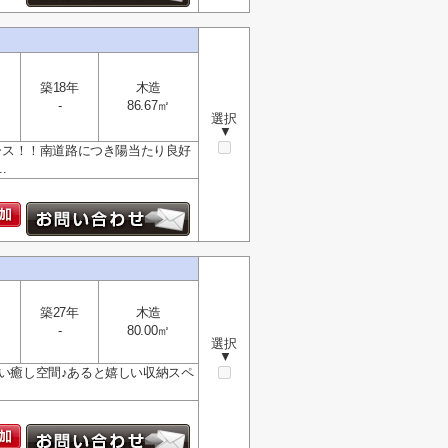
築18年
木造
-
86.67㎡
選択
▼
ペース！！南道路につき陽当たり良好
.
築27年
木造
-
80.00㎡
選択
▼
るい癒し空間♪あると嬉しい収納スペ