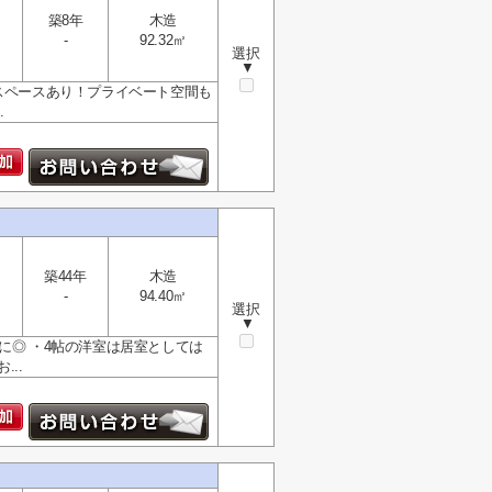
築8年
木造
-
92.32㎡
選択
▼
納スペースあり！プライベート空間も
.
築44年
木造
-
94.40㎡
選択
▼
に◎ ・4帖の洋室は居室としては
..