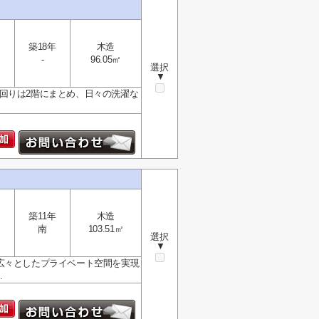
築18年
木造
-
96.05㎡
選択
▼
回りは2階にまとめ、日々の洗濯な
築11年
木造
南
103.51㎡
選択
▼
上！広々としたプライベート空間を実現
.