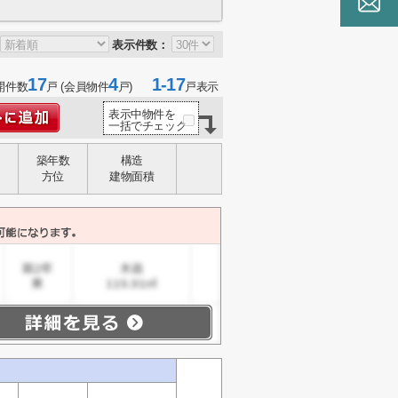
表示件数：
17
4
1-17
開件数
戸 (会員物件
戸)
戸表示
表示中物件を
一括でチェック
築年数
構造
方位
建物面積