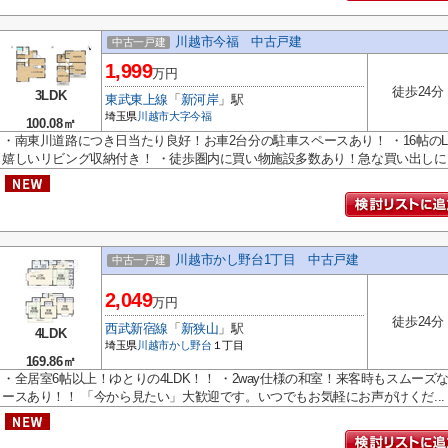
川越市今福 中古戸建
中古一戸建
1,999
万円
徒歩24分
3LDK
東武東上線
「
新河岸
」駅
埼玉県
川越市
大字今福
100.08㎡
・南東川道路につき日当たり良好！お車2台分の駐車スペースあり！ ・16帖のL
嬉しいリビング収納付き！ ・徒歩圏内に買い物施設多数あり！急な買い出しに..
川越市かし野台1丁目 中古戸建
中古一戸建
2,049
万円
徒歩24分
西武新宿線
「
新狭山
」駅
4LDK
埼玉県
川越市
かし野台
１丁目
169.86㎡
・全居室6帖以上！ゆとりの4LDK！！ ・2way仕様の和室！来客時もスムーズ
ースあり！！ 「今から見たい」大歓迎です。いつでもお気軽にお声がけくだ...