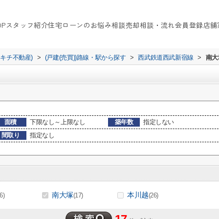
OP
スタッフ紹介
住宅ローンのお悩み相談
売却相談・流れ
会員登録
店舗
イキチ不動産)
>
(戸建(売買))路線・駅から探す
>
西武鉄道西武新宿線
>
南大
面積
下限なし～上限なし
築年数
指定しない
間取り
指定なし
南大塚
本川越
(6)
(17)
(26)