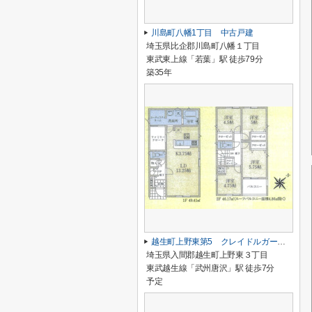
川島町八幡1丁目 中古戸建
埼玉県比企郡川島町八幡１丁目
東武東上線「若葉」駅 徒歩79分
築35年
越生町上野東第5 クレイドルガーデン 新築戸建 全6棟 6号棟
埼玉県入間郡越生町上野東３丁目
東武越生線「武州唐沢」駅 徒歩7分
予定