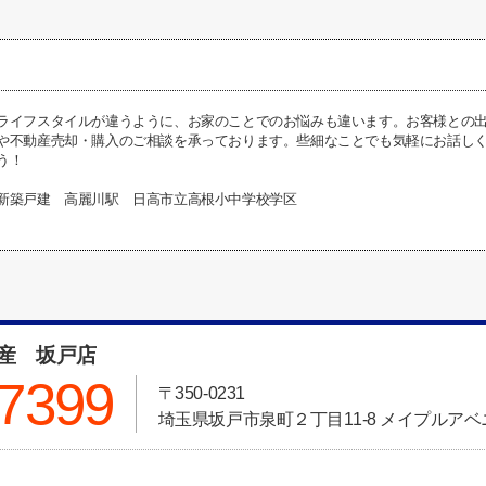
ライフスタイルが違うように、お家のことでのお悩みも違います。お客様との
や不動産売却・購入のご相談を承っております。些細なことでも気軽にお話し
う！
新築戸建 高麗川駅 日高市立高根小中学校学区
動産 坂戸店
-7399
〒350-0231
埼玉県坂戸市泉町２丁目11-8 メイプルアベニ