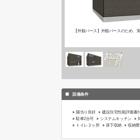
【外観パース】外観パースのため、
設備条件
陽当り良好
建設住宅性能評価書
駐車2台可
システムキッチン
トイレ２ヶ所
床下収納
収納豊