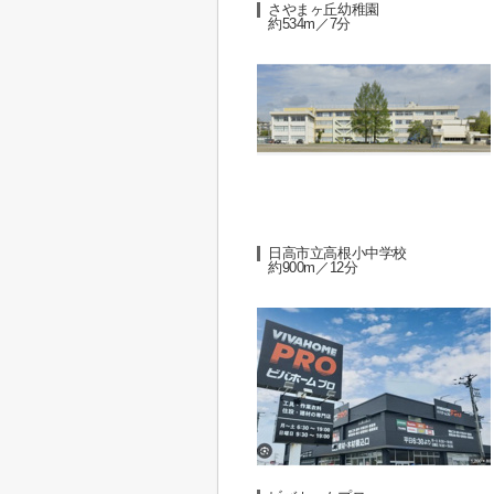
さやまヶ丘幼稚園
約534m／7分
日高市立高根小中学校
約900m／12分