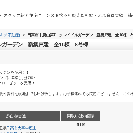
OP
スタッフ紹介
住宅ローンのお悩み相談
売却相談・流れ
会員登録
店舗
イキチ不動産)
>
日高市中鹿山第7 クレイドルガーデン 新築戸建 全10棟 8
ルガーデン 新築戸建 全10棟 8号棟
ッチンを採用！！
ングに隣接した和室♪
クローゼットを完備！
物件資料を現地までお届け致します。お子様連れでも問題ございません、この機
所在地/交通
間取り/建物面積
4LDK
玉県
日高市
大字中鹿山