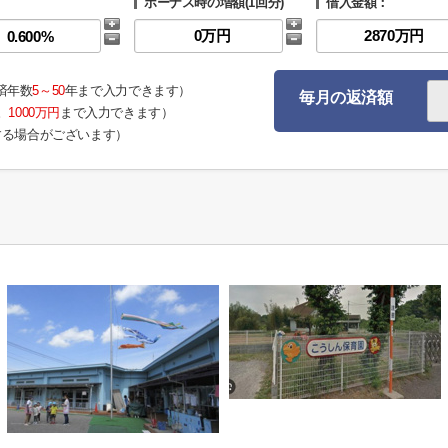
ボーナス時の増額(1回分)
借入金額：
済年数
5～50
年まで入力できます）
毎月の返済額
。
1000万円
まで入力できます）
する場合がございます）