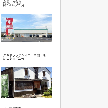
高麗川保育所
約2040m／26分
スギドラッグヤオコー高麗川店
約1014m／13分