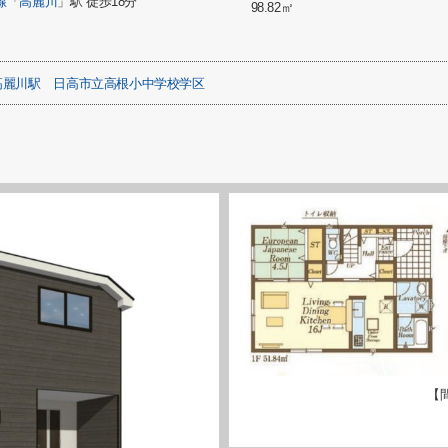
線
「
高麗川
」駅 徒歩18分
98.82㎡
高麗川駅
日高市立高根小中学校学区
【