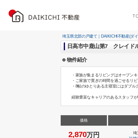
T
埼玉県北部の戸建て｜DAIKICHI不動産(ダ
日高市中鹿山第7 クレイド
物件紹介
・家族が集まるリビングはオープンキ
・ご家族で寛ぎの時間を過ごせるリビ
・8帖のゆとりある主寝室にはダブル
経験豊富なキャリアのあるスタッフが
価格
2,870
埼
万円