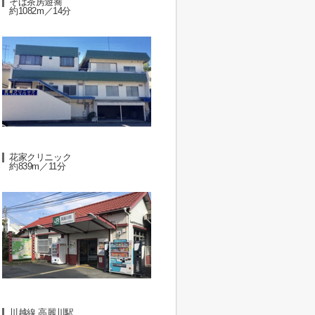
そば茶房遊蕎
約1082m／14分
花家クリニック
約839m／11分
川越線 高麗川駅