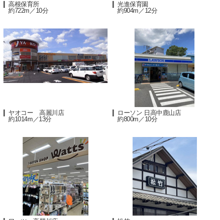
高根保育所
光進保育園
約722m／10分
約904m／12分
ヤオコー 高麗川店
ローソン 日高中鹿山店
約1014m／13分
約800m／10分