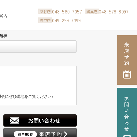
048-580-7057
048-578-8097
深谷店
鴻巣店
案内
049-299-7399
坂戸店
号棟
会にぜひ現地をご覧ください♪