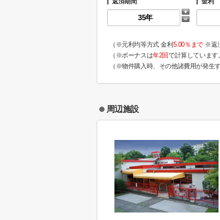
返済期間
金利
（※元利均等方式 金利
5.00％まで
※返
（※ボーナスは
年2回
で計算しています
（※物件購入時、その他諸費用が発生
周辺施設