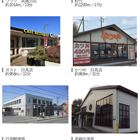
ワッツ 高麗川店
松竹
約1014m／13分
約1293m／17分
ガスト 日高店
かつや 日高店
約958m／12分
約869m／11分
日高郵便局
高根出張所