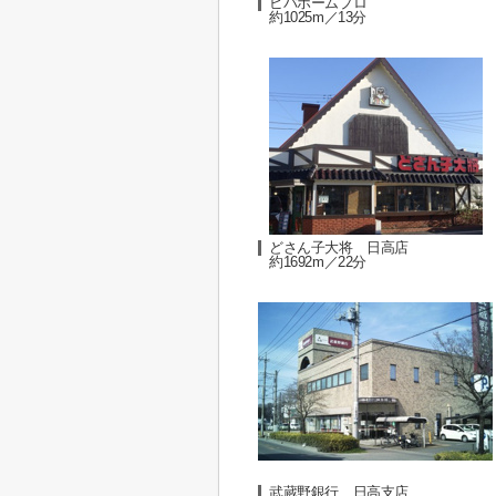
ビバホームプロ
約1025m／13分
どさん子大将 日高店
約1692m／22分
武蔵野銀行 日高支店