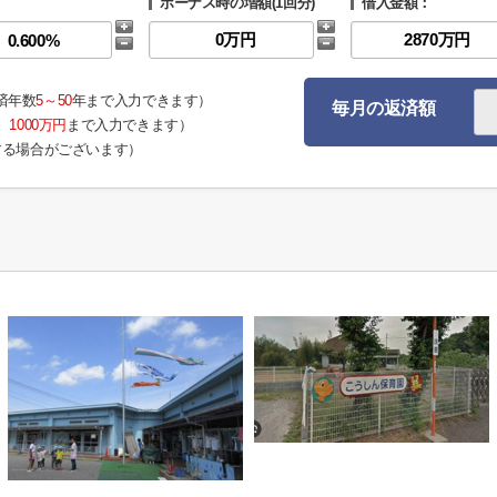
ボーナス時の増額(1回分)
借入金額：
済年数
5～50
年まで入力できます）
毎月の返済額
。
1000万円
まで入力できます）
する場合がございます）