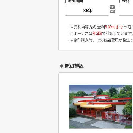
返済期間
金利
（※元利均等方式 金利
5.00％まで
※返
（※ボーナスは
年2回
で計算しています
（※物件購入時、その他諸費用が発生
周辺施設