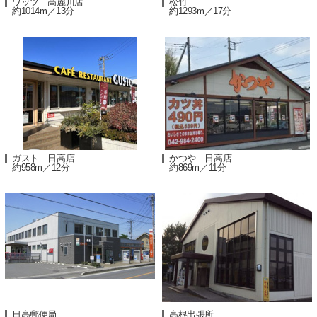
ワッツ 高麗川店
松竹
約1014m／13分
約1293m／17分
ガスト 日高店
かつや 日高店
約958m／12分
約869m／11分
日高郵便局
高根出張所