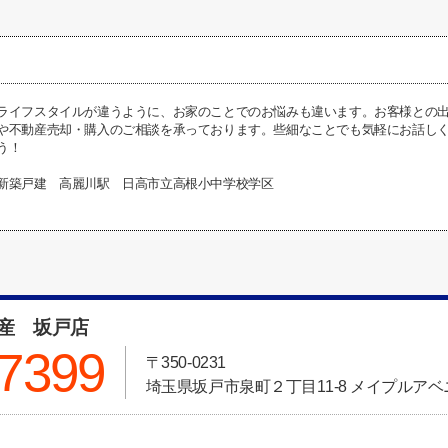
ライフスタイルが違うように、お家のことでのお悩みも違います。お客様との
や不動産売却・購入のご相談を承っております。些細なことでも気軽にお話し
う！
新築戸建 高麗川駅 日高市立高根小中学校学区
動産 坂戸店
-7399
〒350-0231
埼玉県坂戸市泉町２丁目11-8 メイプルアベニ