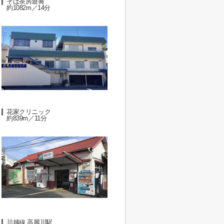
そば茶房遊蕎
約1082m／14分
花家クリニック
約839m／11分
川越線 高麗川駅