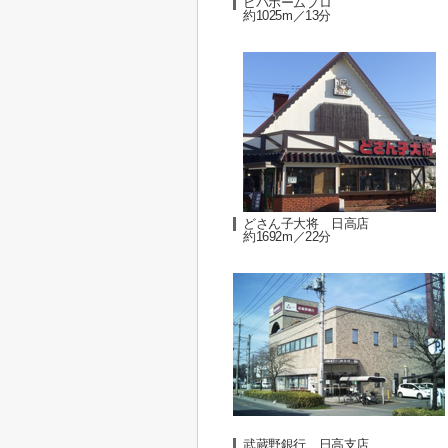
ビバホームプロ
約1025m／13分
どさん子大将 日高店
約1692m／22分
武蔵野銀行 日高支店