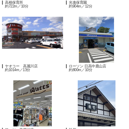
高根保育所
光進保育園
約722m／10分
約904m／12分
ヤオコー 高麗川店
ローソン 日高中鹿山店
約1014m／13分
約800m／10分