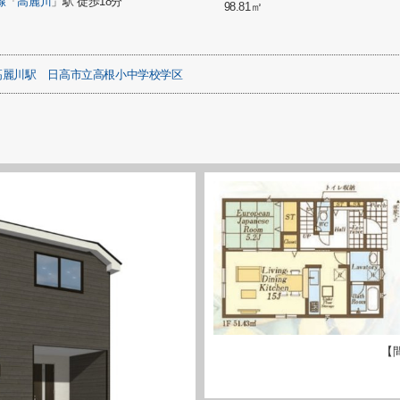
線
「
高麗川
」駅 徒歩18分
98.81㎡
高麗川駅
日高市立高根小中学校学区
【