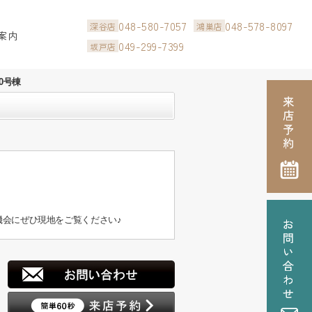
048-580-7057
048-578-8097
深谷店
鴻巣店
案内
049-299-7399
坂戸店
0号棟
会にぜひ現地をご覧ください♪