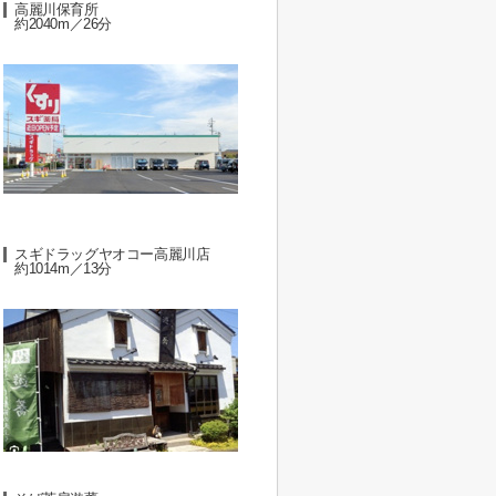
高麗川保育所
約2040m／26分
スギドラッグヤオコー高麗川店
約1014m／13分