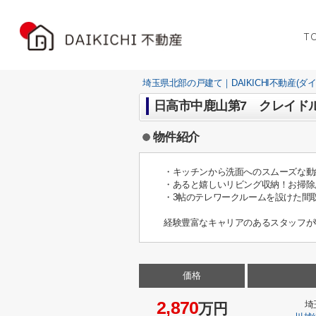
T
埼玉県北部の戸建て｜DAIKICHI不動産(ダ
日高市中鹿山第7 クレイドル
物件紹介
・キッチンから洗面へのスムーズな動
・あると嬉しいリビング収納！お掃除
・3帖のテレワークルームを設けた間
経験豊富なキャリアのあるスタッフが
価格
2,870
埼
万円