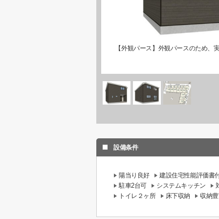
【外観パース】外観パースのため、
設備条件
陽当り良好
建設住宅性能評価書
駐車2台可
システムキッチン
トイレ２ヶ所
床下収納
収納豊