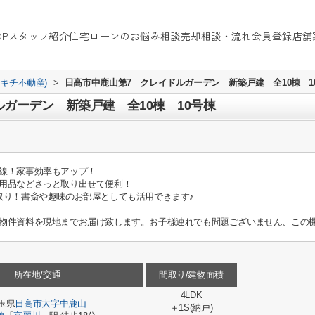
OP
スタッフ紹介
住宅ローンのお悩み相談
売却相談・流れ
会員登録
店舗
イキチ不動産)
>
日高市中鹿山第7 クレイドルガーデン 新築戸建 全10棟 1
ガーデン 新築戸建 全10棟 10号棟
線！家事効率もアップ！
用品などさっと取り出せて便利！
取り！書斎や趣味のお部屋としても活用できます♪
物件資料を現地までお届け致します。お子様連れでも問題ございません、この機
所在地/交通
間取り/建物面積
4LDK
玉県
日高市
大字中鹿山
＋1S(納戸)