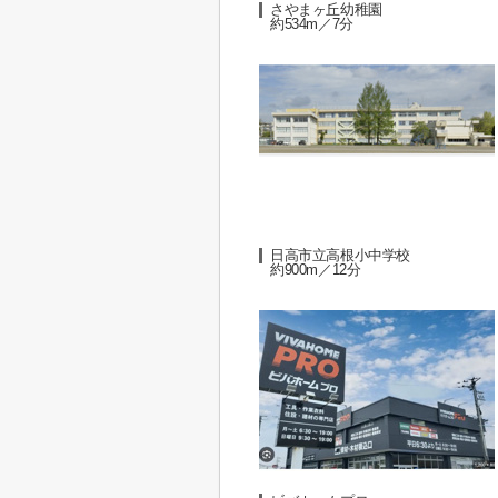
さやまヶ丘幼稚園
約534m／7分
日高市立高根小中学校
約900m／12分