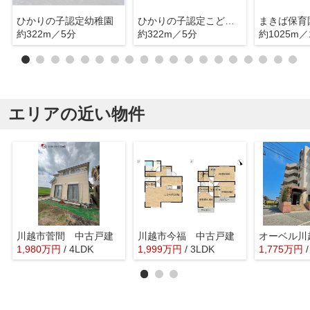
ひかりの子認定幼稚園
ひかりの子認定こども園
まきば保育
約322m／5分
約322m／5分
約1025m／
エリアの近い物件
川越市菅間 中古戸建
川越市今福 中古戸建
オーベル川
1,980
万
円
/ 4LDK
1,999
万
円
/ 3LDK
1,775
万
円