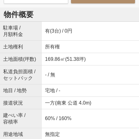
物件概要
駐車場 /
有(3台) / 0円
月額料金
土地権利
所有権
土地面積(坪数)
169.86㎡(51.38坪)
私道負担面積 /
- / 無
セットバック
地目 / 地勢
宅地 / -
接道状況
一方(南東 公道 4.0m)
建ぺい率 /
60% / 160%
容積率
用途地域
無指定