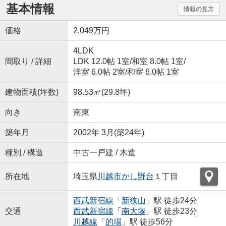
基本情報
情報の見方
価格
2,049万円
4LDK
間取り / 詳細
LDK 12.0帖 1室
/
和室 8.0帖 1室
/
洋室 6.0帖 2室
/
和室 6.0帖 1室
建物面積(坪数)
98.53㎡(29.8坪)
向き
南東
築年月
2002年 3月(築24年)
種別 / 構造
中古一戸建 / 木造
所在地
埼玉県
川越市
かし野台
１丁目
西武新宿線
「
新狭山
」駅 徒歩24分
交通
西武新宿線
「
南大塚
」駅 徒歩23分
川越線
「
的場
」駅 徒歩56分