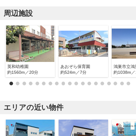
周辺施設
英和幼稚園
あおぞら保育園
鴻巣市立鴻
約1560m／20分
約524m／7分
約1038m／
エリアの近い物件