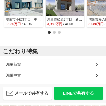
鴻巣市小松3丁目 中古戸建
鴻巣市松原3丁目 新築戸建 全9棟 7号棟
3,930
万
円
/ 4LDK
3,980
万
円
/ 4LDK
3,580
万
円
こだわり特集
鴻巣新築
鴻巣中古
メールで共有する
LINEで共有する