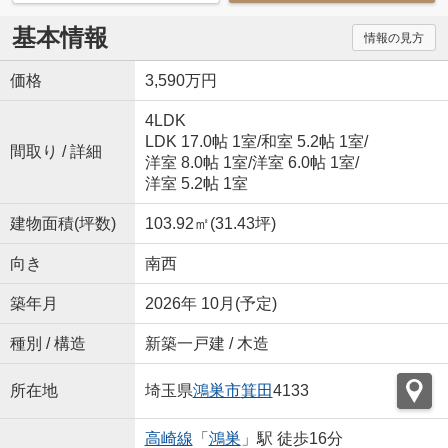
基本情報
情報の見方
価格
3,590万円
4LDK
LDK 17.0帖 1室
/
和室 5.2帖 1室
/
間取り / 詳細
洋室 8.0帖 1室
/
洋室 6.0帖 1室
/
洋室 5.2帖 1室
建物面積(坪数)
103.92㎡(31.43坪)
向き
南西
築年月
2026年 10月(予定)
種別 / 構造
新築一戸建 / 木造
所在地
埼玉県
鴻巣市
箕田
4133
高崎線
「
鴻巣
」駅 徒歩16分