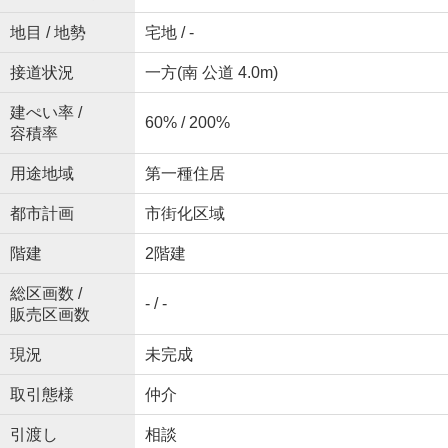
地目 / 地勢
宅地 / -
接道状況
一方(南 公道 4.0m)
建ぺい率 /
60% / 200%
容積率
用途地域
第一種住居
都市計画
市街化区域
階建
2階建
総区画数 /
- / -
販売区画数
現況
未完成
取引態様
仲介
引渡し
相談