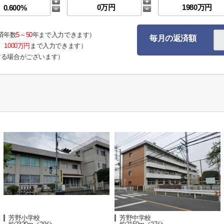
済年数
5～50
年まで入力できます）
毎月の返済額
。
1000万円
まで入力できます）
する場合がございます）
芳野小学校
芳野中学校