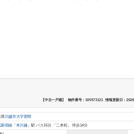
【中古一戸建】
物件番号：105573121
情報更新日：2026
玉県
川越市
大字菅間
武新宿線
「
本川越
」駅 バス16分 「二本松」 停歩14分
K/