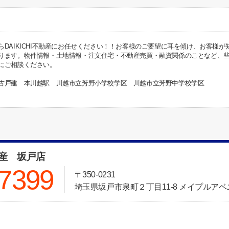
らDAIKICHI不動産にお任せください！！お客様のご要望に耳を傾け、お客様
ります。物件情報・土地情報・注文住宅・不動産売買・融資関係のことなど、些細な
にご相談ください。
古戸建 本川越駅 川越市立芳野小学校学区 川越市立芳野中学校学区
動産 坂戸店
-7399
〒350-0231
埼玉県坂戸市泉町２丁目11-8 メイプルアベニ