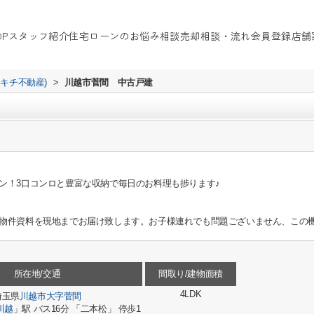
OP
スタッフ紹介
住宅ローンのお悩み相談
売却相談・流れ
会員登録
店舗
イキチ不動産)
>
川越市菅間 中古戸建
ン！3口コンロと豊富な収納で毎日のお料理も捗ります♪
物件資料を現地までお届け致します。お子様連れでも問題ございません、この機
所在地/交通
間取り/建物面積
4LDK
埼玉県
川越市
大字菅間
川越
」駅 バス16分 「二本松」 停歩1