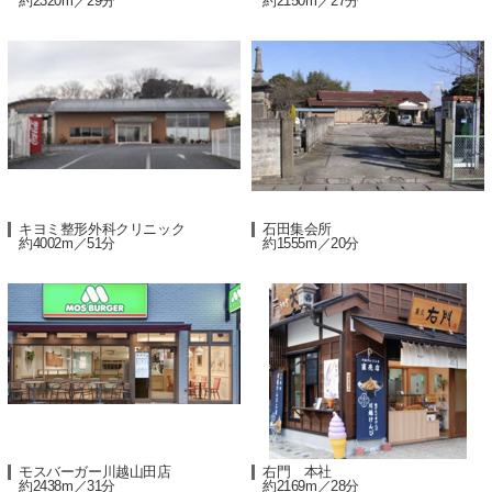
約2320m／29分
約2150m／27分
キヨミ整形外科クリニック
石田集会所
約4002m／51分
約1555m／20分
モスバーガー川越山田店
右門 本社
約2438m／31分
約2169m／28分