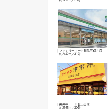
約1797m／23分
ファミリーマート川島三保谷店
約2442m／31分
来来亭 川越山田店
約2365m／30分