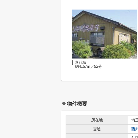
喜代藤
約4157m／52分
物件概要
所在地
埼
交通
西
4LD