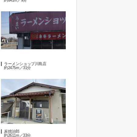
約641m／9分
ラーメンショップ川島店
約2475m／31分
炭焼治郎
約2611m／33分