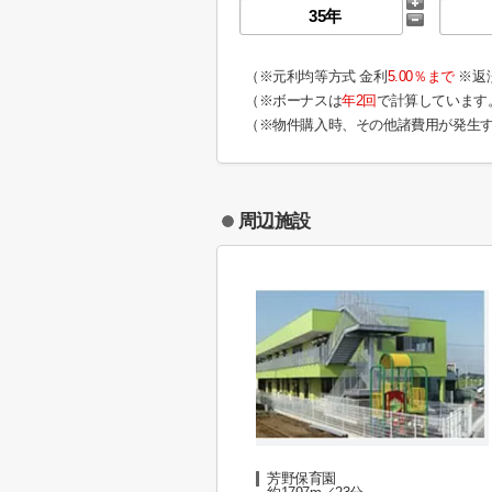
（※元利均等方式 金利
5.00％まで
※返
（※ボーナスは
年2回
で計算しています
（※物件購入時、その他諸費用が発生
周辺施設
芳野保育園