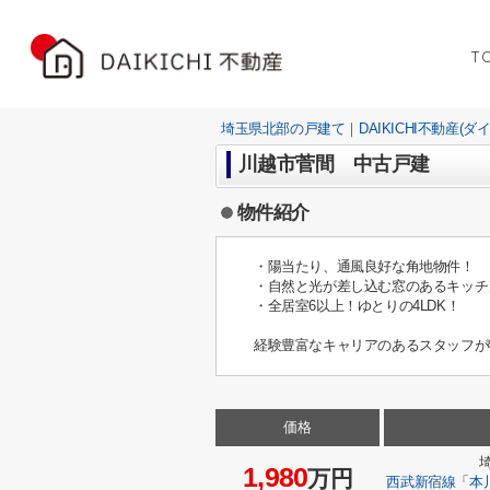
T
埼玉県北部の戸建て｜DAIKICHI不動産(ダ
川越市菅間 中古戸建
物件紹介
・陽当たり、通風良好な角地物件！
・自然と光が差し込む窓のあるキッチ
・全居室6以上！ゆとりの4LDK！
経験豊富なキャリアのあるスタッフが
価格
1,980
万円
西武新宿線
「
本