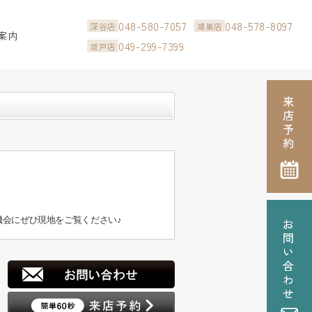
048-580-7057
048-578-8097
深谷店
鴻巣店
案内
049-299-7399
坂戸店
会にぜひ現地をご覧ください♪