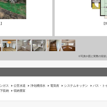
観】
【
※写真や図と実際の現状
ンガス
公営水道
浄化槽排水
電気有
システムキッチン
バス・ト
下収納
収納豊富