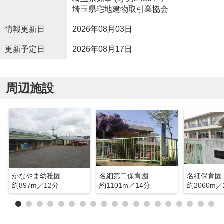
埼玉県宅地建物取引業協会
情報更新日
2026年08月03日
更新予定日
2026年08月17日
周辺施設
かなやま幼稚園
名細第二保育園
名細保育園
約897m／12分
約1101m／14分
約2060m／