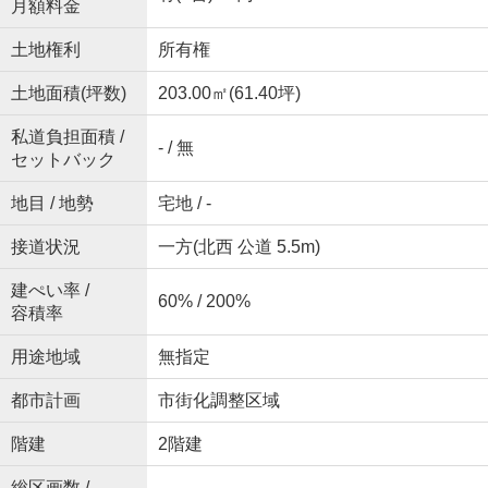
月額料金
土地権利
所有権
土地面積(坪数)
203.00㎡(61.40坪)
私道負担面積 /
- / 無
セットバック
地目 / 地勢
宅地 / -
接道状況
一方(北西 公道 5.5m)
建ぺい率 /
60% / 200%
容積率
用途地域
無指定
都市計画
市街化調整区域
階建
2階建
総区画数 /