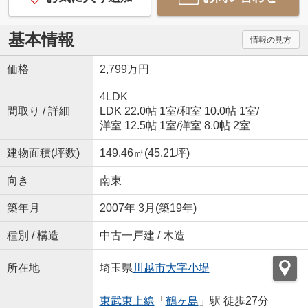
基本情報
情報の見方
価格
2,799万円
4LDK
間取り / 詳細
LDK 22.0帖 1室
/
和室 10.0帖 1室
/
洋室 12.5帖 1室
/
洋室 8.0帖 2室
建物面積(坪数)
149.46㎡(45.21坪)
向き
南東
築年月
2007年 3月(築19年)
種別 / 構造
中古一戸建 / 木造
所在地
埼玉県
川越市
大字小堤
東武東上線
「
鶴ヶ島
」駅 徒歩27分