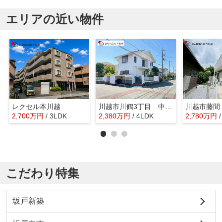
エリアの近い物件
レクセル本川越
川越市川鶴3丁目 中古戸建
川越市藤間
2,700
万
円
/ 3LDK
2,380
万
円
/ 4LDK
2,780
万
円
こだわり特集
坂戸新築