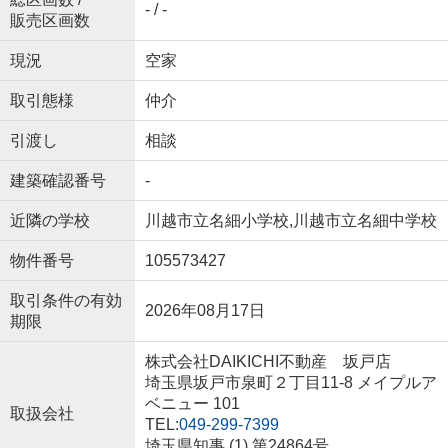
- / -
販売区画数
現況
空家
取引態様
仲介
引渡し
相談
建築確認番号
-
近隣の学校
川越市立名細小学校,川越市立名細中学校
物件番号
105573427
取引条件の有効
2026年08月17日
期限
株式会社DAIKICHI不動産 坂戸店
埼玉県坂戸市泉町２丁目11-8 メイプルア
ベニュー 101
取扱会社
TEL:
049-299-7399
埼玉県知事 (1) 第24864号