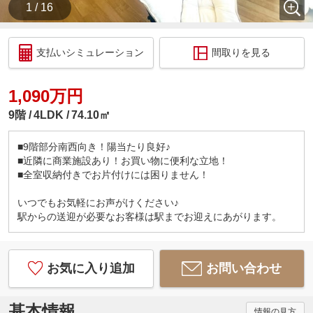
1 / 16
支払いシミュレーション
間取りを見る
1,090万円
9階
4LDK
74.10㎡
■9階部分南西向き！陽当たり良好♪
■近隣に商業施設あり！お買い物に便利な立地！
■全室収納付きでお片付けには困りません！
いつでもお気軽にお声がけください♪
駅からの送迎が必要なお客様は駅までお迎えにあがります。
お気に入り追加
お問い合わせ
基本情報
情報の見方