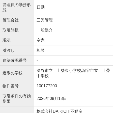
管理員の勤務形
日勤
態
管理会社
三興管理
取引態様
一般媒介
現況
空家
引渡し
相談
建築確認番号
-
深谷市立 上柴東小学校,深谷市立 上柴
近隣の学校
中学校
物件番号
100177200
取引条件の有効
2026年08月18日
期限
株式会社DAIKICHI不動産