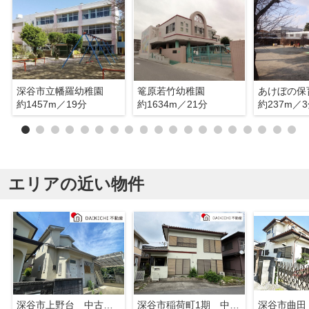
深谷市立幡羅幼稚園
篭原若竹幼稚園
あけぼの保
約1457m／19分
約1634m／21分
約237m／
エリアの近い物件
深谷市上野台 中古戸建
深谷市稲荷町1期 中古戸建
深谷市曲田