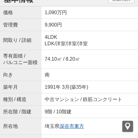
価格
1,090万円
管理費
9,900円
4LDK
間取り / 詳細
LDK
/
洋室
/
洋室
/
洋室
専有面積 /
74.10㎡ / 8.20㎡
バルコニー面積
向き
南
築年月
1991年 3月(築35年)
種別 / 構造
中古マンション / 鉄筋コンクリート
所在階 / 階建
9階 / 10階建
所在地
埼玉県
深谷市
東方