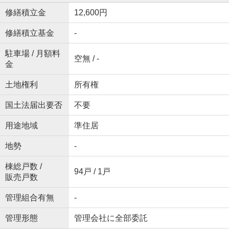
修繕積立金
12,600円
修繕積立基金
-
駐車場 / 月額料
空無 / -
金
土地権利
所有権
国土法届出要否
不要
用途地域
準住居
地勢
-
棟総戸数 /
94戸 / 1戸
販売戸数
管理組合有無
-
管理形態
管理会社に全部委託