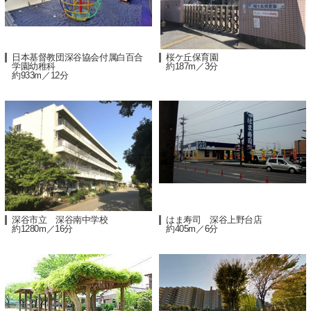
日本基督教団深谷協会付属白百合
桜ケ丘保育園
学園幼稚科
約187m／3分
約933m／12分
深谷市立 深谷南中学校
はま寿司 深谷上野台店
約1280m／16分
約405m／6分