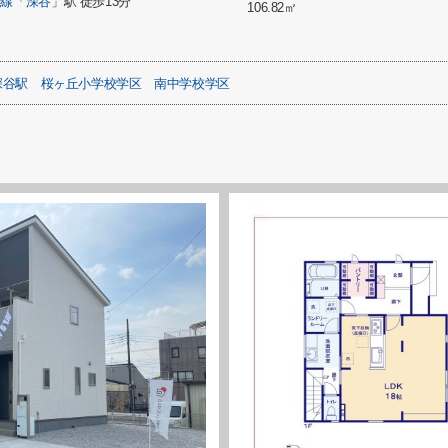
崎線
「
深谷
」駅 徒歩13分
106.82㎡
深谷駅
桜ヶ丘小学校学区
南中学校学区