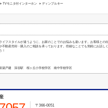
TVモニタ付インターホン
ディンプルキー
ライフスタイルが違うように、お家のことでのお悩みも違います。お客様との
や不動産売却・購入のご相談を承っております。些細なことでも気軽にお話し
う！
新築戸建 深谷駅 桜ヶ丘小学校学区 南中学校学区
動産
-7057
〒366-0051