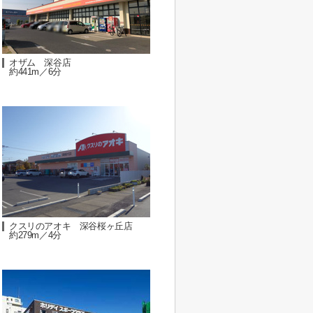
オザム 深谷店
約441m／6分
クスリのアオキ 深谷桜ヶ丘店
約279m／4分