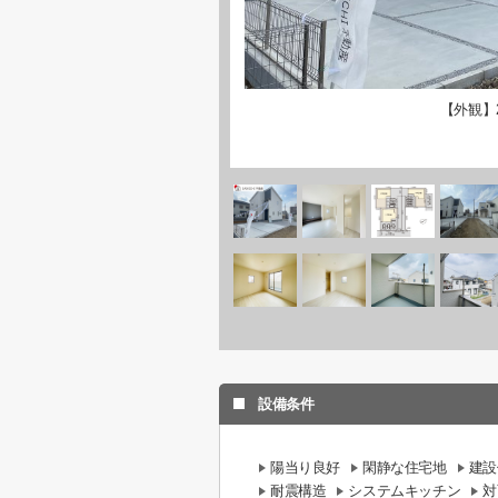
【外観】
設備条件
陽当り良好
閑静な住宅地
建設
耐震構造
システムキッチン
対