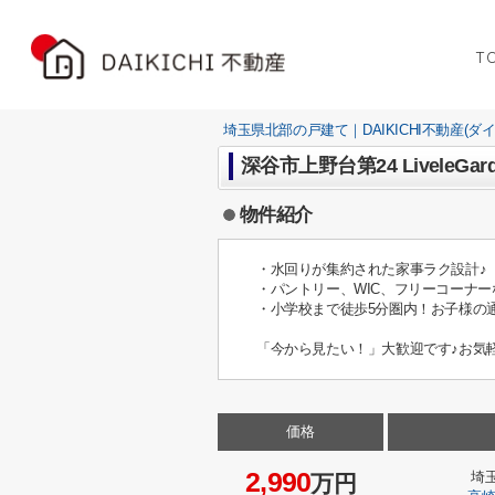
T
埼玉県北部の戸建て｜DAIKICHI不動産(ダ
深谷市上野台第24 LiveleG
物件紹介
・水回りが集約された家事ラク設計♪
・パントリー、WIC、フリーコーナ
・小学校まで徒歩5分圏内！お子様の
「今から見たい！」大歓迎です♪お気
価格
2,990
埼
万円