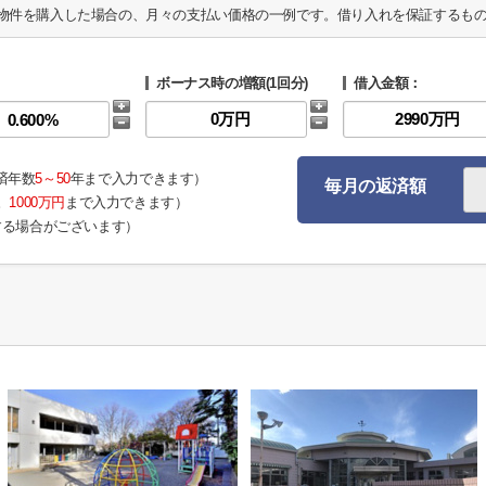
物件を購入した場合の、月々の支払い価格の一例です。借り入れを保証するも
ボーナス時の増額(1回分)
借入金額：
済年数
5～50
年まで入力できます）
毎月の返済額
。
1000万円
まで入力できます）
する場合がございます）