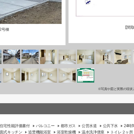
【間取
2号棟
※写真や図と実際の現状
住宅性能評価書付
バルコニー
都市ガス
公営水道
公共下水
24
面式キッチン
追焚機能浴室
浴室乾燥機
温水洗浄便座
トイレ２ヶ所