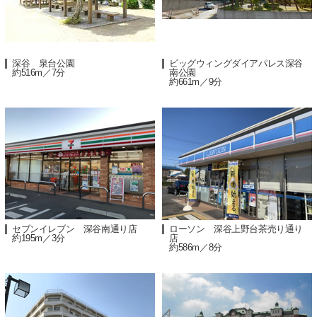
深谷 泉台公園
ビッグウィングダイアパレス深谷
約516m／7分
南公園
約661m／9分
セブンイレブン 深谷南通り店
ローソン 深谷上野台茶売り通り
約195m／3分
店
約586m／8分