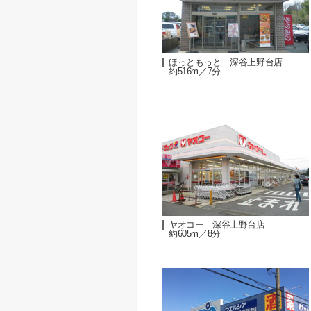
ほっともっと 深谷上野台店
約516m／7分
ヤオコー 深谷上野台店
約605m／8分