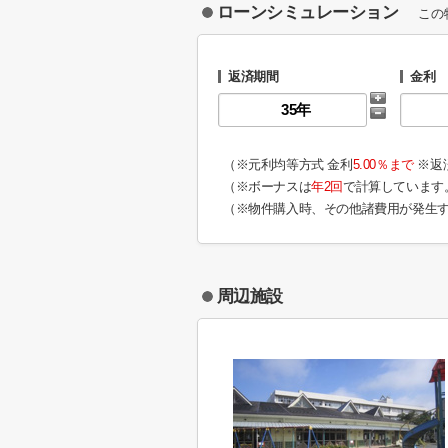
ローンシミュレーション
この
返済期間
金利
（※元利均等方式 金利
5.00％まで
※返
（※ボーナスは
年2回
で計算しています
（※物件購入時、その他諸費用が発生
周辺施設