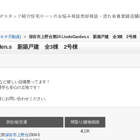
OP
スタッフ紹介
住宅ローンのお悩み相談
売却相談・流れ
会員登録
店舗
イキチ不動産)
>
深谷市上野台第24 LiveleGarden.s 新築戸建 全3棟 2号棟
arden.s 新築戸建 全3棟 2号棟
ーなど嬉しい設備整ってます！
通学も安心の立地です！
軽にお問い合わせください。
所在地/交通
間取り/建物面積
4LDK
玉県
深谷市
上野台
2904-5