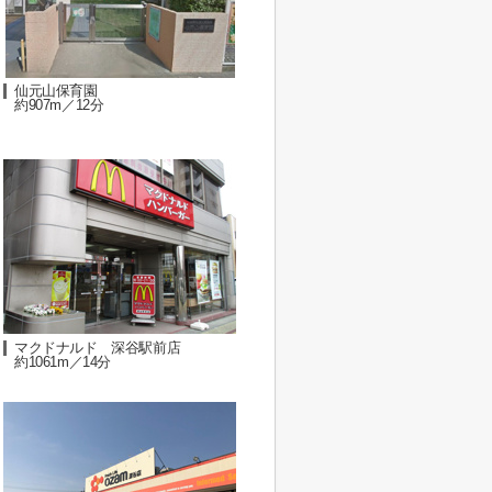
仙元山保育園
約907m／12分
マクドナルド 深谷駅前店
約1061m／14分