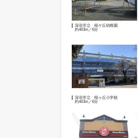
深谷市立 桜ケ丘幼稚園
約443m／6分
深谷市立 桜ヶ丘小学校
約443m／6分