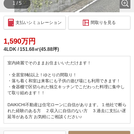
1 / 5
支払いシミュレーション
間取りを見る
1,590万円
4LDK
151.68㎡(45.88坪)
室内綺麗でそのままお住まいいただけます！
・全居室8帖以上！ゆとりの間取り！
・落ち着く和室は来客にも子供の遊び場にも利用できます！
・食器棚で区切られた独立キッチンでこだわった料理に集中し
て取り組めます！！
DAIKICHI不動産は住宅ローンに自信があります。 1.他社で断ら
れた経験のある方 2.収入に自信のない方 3.過去に支払い遅
延等がある方 お気軽にご相談ください♪