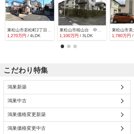
東松山市若松町2丁目 中古戸建
東松山市桜山台 中古戸建
1,270
万
円
/ 4LDK
1,100
万
円
/ 3LDK
1,780
万
円
こだわり特集
鴻巣新築
鴻巣中古
鴻巣価格変更新築
鴻巣価格変更中古