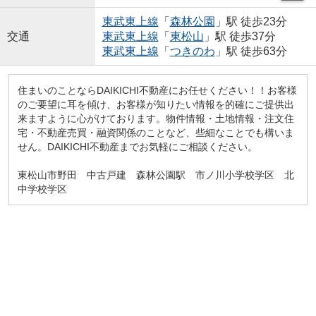
東武東上線
「
森林公園
」駅 徒歩23分
交通
東武東上線
「
東松山
」駅 徒歩37分
東武東上線
「
つきのわ
」駅 徒歩63分
住まいのことならDAIKICHI不動産にお任せください！！お客様
のご要望に耳を傾け、お客様が知りたい情報を的確にご提供出
来ますように心がけております。物件情報・土地情報・注文住
宅・不動産売買・融資関係のことなど、些細なことでも構いま
せん。DAIKICHI不動産までお気軽にご相談ください。
東松山市野田 中古戸建 森林公園駅 市ノ川小学校学区 北
中学校学区