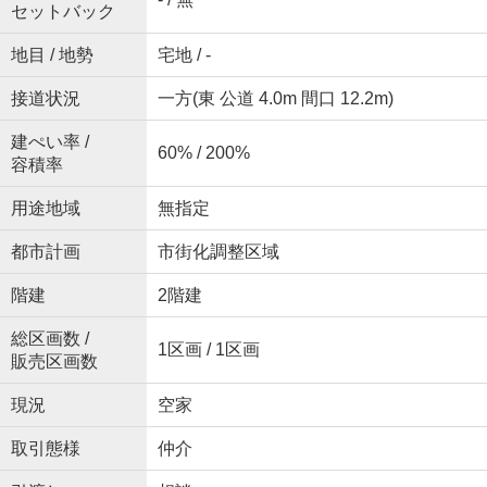
セットバック
地目 / 地勢
宅地 / -
接道状況
一方(東 公道 4.0m 間口 12.2m)
建ぺい率 /
60% / 200%
容積率
用途地域
無指定
都市計画
市街化調整区域
階建
2階建
総区画数 /
1区画 / 1区画
販売区画数
現況
空家
取引態様
仲介