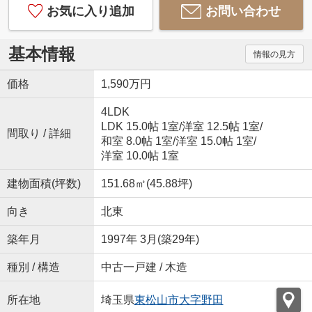
お気に入り追加
お問い合わせ
基本情報
情報の見方
価格
1,590万円
4LDK
LDK 15.0帖 1室
/
洋室 12.5帖 1室
/
間取り / 詳細
和室 8.0帖 1室
/
洋室 15.0帖 1室
/
洋室 10.0帖 1室
建物面積(坪数)
151.68㎡(45.88坪)
向き
北東
築年月
1997年 3月(築29年)
種別 / 構造
中古一戸建 / 木造
所在地
埼玉県
東松山市
大字野田