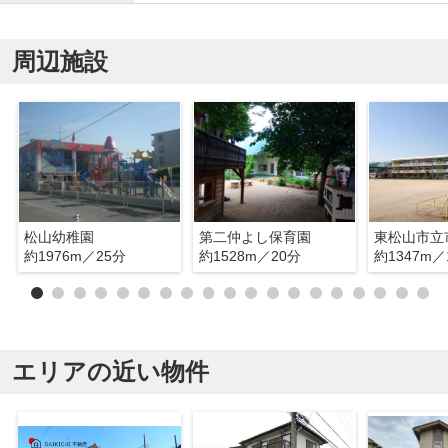
周辺施設
松山幼稚園
第二仲よし保育園
約1976m／25分
約1528m／20分
約1347m／
エリアの近い物件