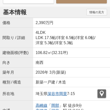
基本情報
情報の見方
価格
2,390万円
4LDK
間取り / 詳細
LDK 17.5帖
/
洋室 6.5帖
/
洋室 6.0帖
/
洋室 5.3帖
/
洋室 5.3帖
建物面積(坪数)
106.82㎡(32.31坪)
向き
南西
築年月
2026年 3月(新築)
種別 / 構造
新築一戸建 / 木造
所在地
埼玉県
深谷市
岡里
7-15
高崎線
「
岡部
」駅 徒歩9分