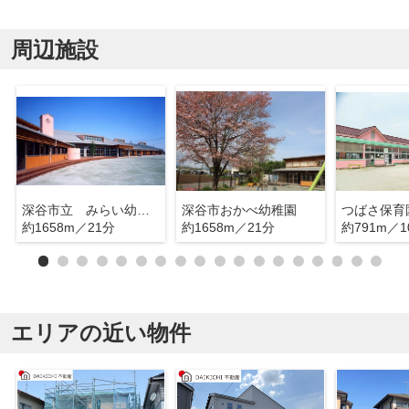
周辺施設
深谷市立 みらい幼児園おかべ
深谷市おかべ幼稚園
つばさ保育
約1658m／21分
約1658m／21分
約791m／1
エリアの近い物件