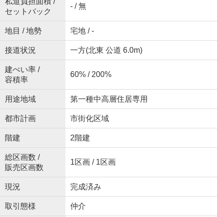
私道負担面積 /
- / 無
セットバック
地目 / 地勢
宅地 / -
接道状況
一方(北東 公道 6.0m)
建ぺい率 /
60% / 200%
容積率
用途地域
第一種中高層住居専用
都市計画
市街化区域
階建
2階建
総区画数 /
1区画 / 1区画
販売区画数
現況
完成済み
取引態様
仲介