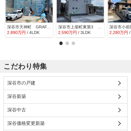
深谷市天神町 GRAFARE 新築戸建 全2棟 1号棟
深谷市上柴町東第3 リーブルガーデン 新築戸建 全2棟 1号棟
2,890
万
円
/ 4LDK
2,590
万
円
/ 3LDK
2,280
万
円
こだわり特集
深谷市の戸建
深谷新築
深谷中古
深谷価格変更新築