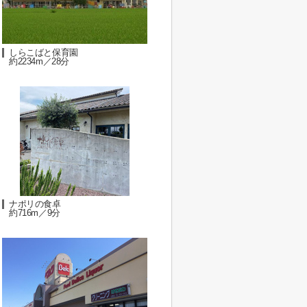
しらこばと保育園
約2234m／28分
ナポリの食卓
約716m／9分