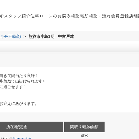
OP
スタッフ紹介
住宅ローンのお悩み相談
売却相談・流れ
会員登録
店舗
イキチ不動産)
>
熊谷市小島1期 中古戸建
南向きで陽当たり良好！
歩兼ねて出掛けられます⭐︎
に過ごせます！
お迎えにあがります。
所在地/交通
間取り/建物面積
4DK