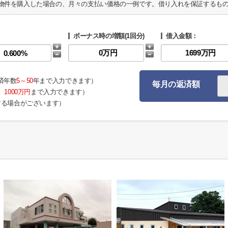
物件を購入した場合の、月々の支払い価格の一例です。借り入れを保証するも
ボーナス時の増額(1回分)
借入金額：
済年数
5～50
年まで入力できます）
毎月の返済額
。
1000万円
まで入力できます）
する場合がございます）