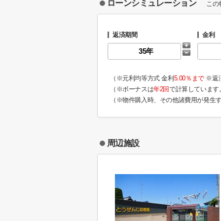
ローンシミュレーション
この
返済期間
金利
（※元利均等方式 金利
5.00％まで
※返
（※ボーナスは
年2回
で計算しています
（※物件購入時、その他諸費用が発生
周辺施設