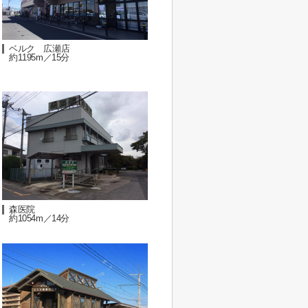
ベルク 広瀬店
約1195m／15分
森医院
約1054m／14分