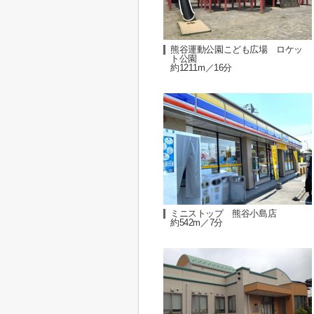
熊谷運動公園こども広場 ロケッ
ト公園
約1211m／16分
ミニストップ 熊谷小島店
約542m／7分