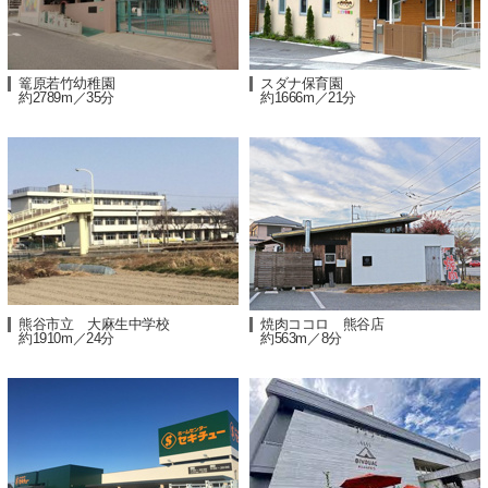
篭原若竹幼稚園
スダナ保育園
約2789m／35分
約1666m／21分
熊谷市立 大麻生中学校
焼肉ココロ 熊谷店
約1910m／24分
約563m／8分