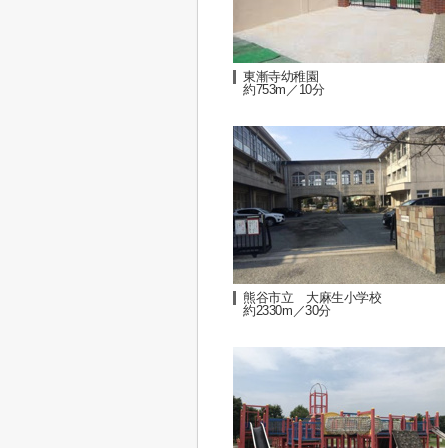
東漸寺幼稚園
約753m／10分
熊谷市立 大麻生小学校
約2330m／30分