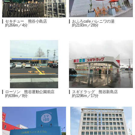
セキチュー 熊谷小島店
おふろcafe ハレニワの湯
約266m／4分
約2193m／28分
ローソン 熊谷運動公園前店
スギドラッグ 熊谷新島店
約638m／8分
約1296m／17分