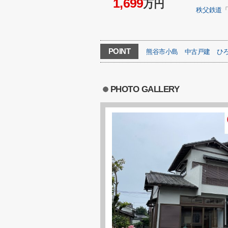
1,699
万円
秩父鉄道
POINT
熊谷市小島
中古戸建
ひ
PHOTO GALLERY