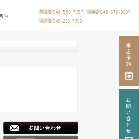
048-580-7057
048-578-8097
深谷店
鴻巣店
案内
049-299-7399
坂戸店