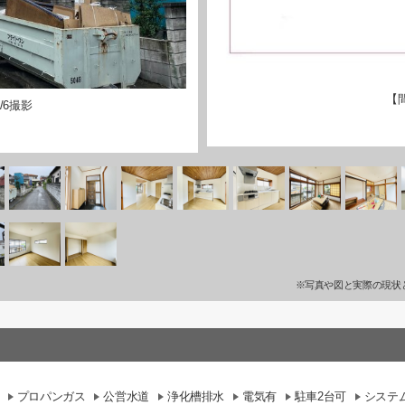
【
/6撮影
※写真や図と実際の現状
プロパンガス
公営水道
浄化槽排水
電気有
駐車2台可
システ