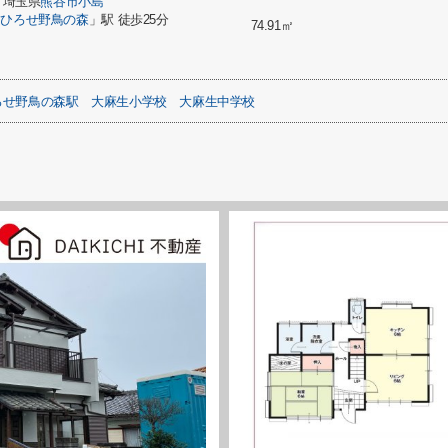
埼玉県
熊谷市
小島
「
ひろせ野鳥の森
」駅 徒歩25分
74.91㎡
ろせ野鳥の森駅
大麻生小学校
大麻生中学校