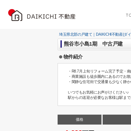
T
埼玉県北部の戸建て｜DAIKICHI不動産(ダ
熊谷市小島1期 中古戸建
物件紹介
・R8.7月上旬リフォーム完了予定・
・商業施設も徒歩圏内にあるのでお散
・閑静な住宅街で交通量も少なく静か
いつでもお気軽にお声がけください♪
駅からの送迎が必要なお客様は駅まで
価格