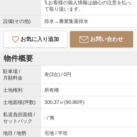
5.お客様の個人情報は細心の注意を払っ
て取り扱います。
設備(その他)
排水→農業集落排水
お気に入り追加
お問い合わせ
物件概要
駐車場 /
有(3台) / 0円
月額料金
土地権利
所有権
土地面積(坪数)
300.37㎡(90.86坪)
私道負担面積 /
- / 無
セットバック
地目 / 地勢
宅地 / 平坦