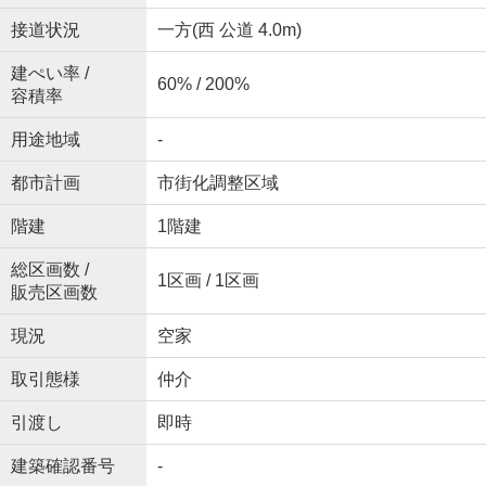
接道状況
一方(西 公道 4.0m)
建ぺい率 /
60% / 200%
容積率
用途地域
-
都市計画
市街化調整区域
階建
1階建
総区画数 /
1区画 / 1区画
販売区画数
現況
空家
取引態様
仲介
引渡し
即時
建築確認番号
-