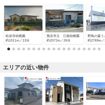
松岩寺幼稚園
熊谷市立 江南幼稚園
野鳥の森う
約1011m／13分
約2072m／26分
約2769m／
エリアの近い物件