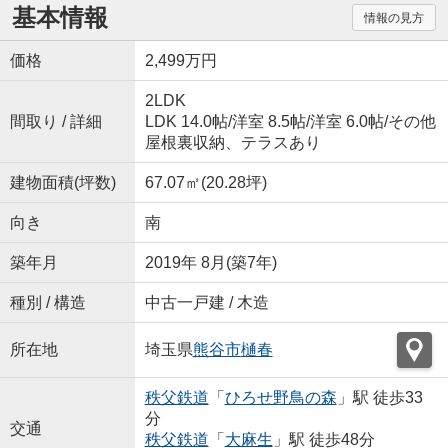
基本情報
情報の見方
価格
2,499万円
2LDK
間取り / 詳細
LDK 14.0帖
/
洋室 8.5帖
/
洋室 6.0帖
/
その他
屋根裏収納、テラスあり
建物面積(坪数)
67.07㎡(20.28坪)
向き
南
築年月
2019年 8月(築7年)
種別 / 構造
中古一戸建 / 木造
所在地
埼玉県
熊谷市
樋春
秩父鉄道
「
ひろせ野鳥の森
」駅 徒歩33
分
交通
秩父鉄道
「
大麻生
」駅 徒歩48分