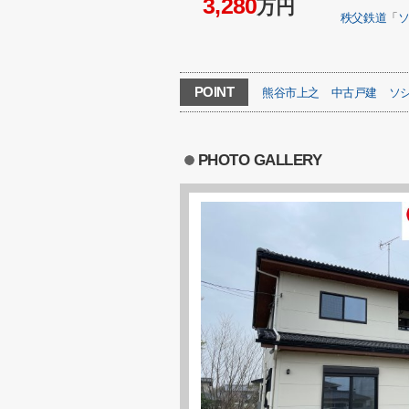
3,280
万円
秩父鉄道
「
POINT
熊谷市上之
中古戸建
ソ
PHOTO GALLERY