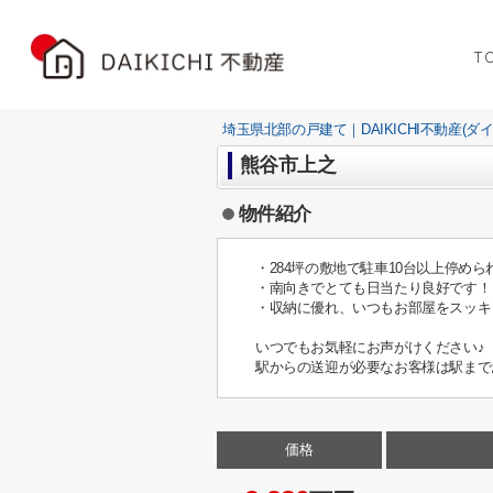
T
埼玉県北部の戸建て｜DAIKICHI不動産(ダ
熊谷市上之
物件紹介
・284坪の敷地で駐車10台以上停めら
・南向きでとても日当たり良好です！
・収納に優れ、いつもお部屋をスッキ
いつでもお気軽にお声がけください♪
駅からの送迎が必要なお客様は駅まで
価格