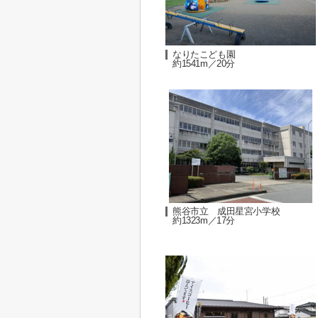
なりたこども園
約1541m／20分
熊谷市立 成田星宮小学校
約1323m／17分