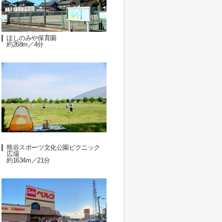
ほしのみや保育園
約268m／4分
熊谷スポーツ文化公園ピクニック
広場
約1634m／21分