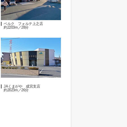
ベルク フォルテ上之店
約2203m／28分
JAくまがや 成宮支店
約2023m／26分