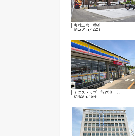
珈琲工房 香澄
約1704m／22分
ミニストップ 熊谷池上店
約429m／6分