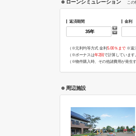
ローンシミュレーション
この
返済期間
金利
（※元利均等方式 金利
5.00％まで
※返
（※ボーナスは
年2回
で計算しています
（※物件購入時、その他諸費用が発生
周辺施設