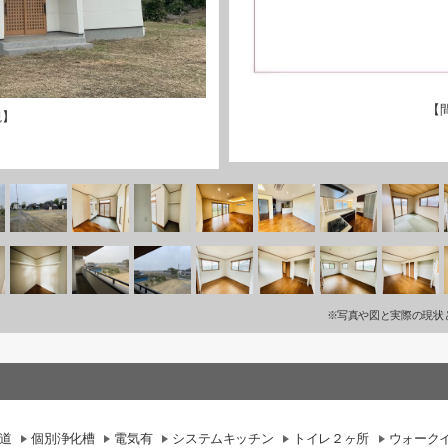
【
観】
※写真や図と実際の現状
道
個別浄化槽
電気有
システムキッチン
トイレ２ヶ所
ウォーク