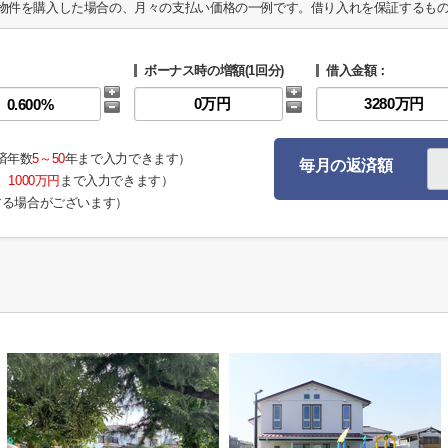
物件を購入した場合の、月々の支払い価格の一例です。借り入れを保証するも
ボーナス時の増額(1回分)
借入金額：
済年数
5～50
年まで入力できます）
毎月の返済額
。
1000万円
まで入力できます）
する場合がございます）