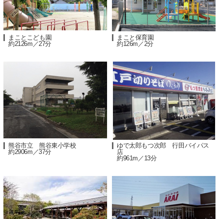
まことこども園
まこと保育園
約2126m／27分
約126m／2分
熊谷市立 熊谷東小学校
ゆで太郎もつ次郎 行田バイパス
約2906m／37分
店
約961m／13分