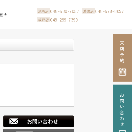
048-580-7057
048-578-8097
深谷店
鴻巣店
案内
049-299-7399
坂戸店