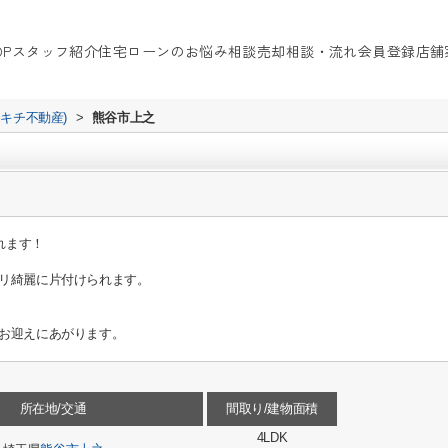
OP
スタッフ紹介
住宅ローンのお悩み相談
売却相談・流れ
会員登録
店舗
イキチ不動産)
>
熊谷市上之
れます！
リ綺麗に片付けられます。
お迎えにあがります。
所在地/交通
間取り/建物面積
4LDK