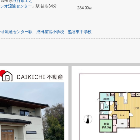
埼玉県
熊谷市
上之
ソシオ流通センター
」駅 徒歩34分
284.99㎡
シオ流通センター駅
成田星宮小学校
熊谷東中学校