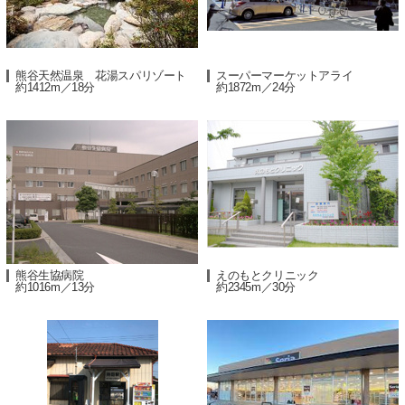
熊谷天然温泉 花湯スパリゾート
スーパーマーケットアライ
約1412m／18分
約1872m／24分
熊谷生協病院
えのもとクリニック
約1016m／13分
約2345m／30分