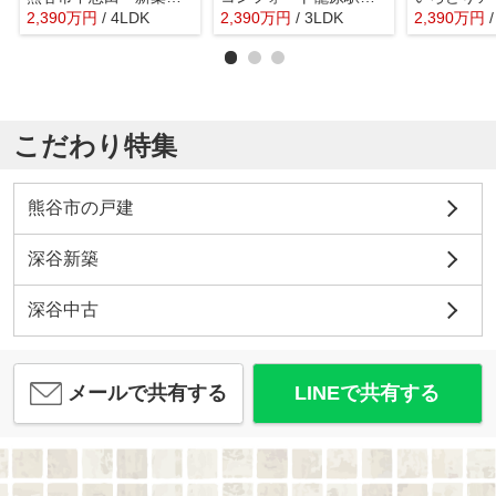
2,390
万
円
/ 4LDK
2,390
万
円
/ 3LDK
2,390
万
円
こだわり特集
熊谷市の戸建
深谷新築
深谷中古
メールで共有する
LINEで共有する