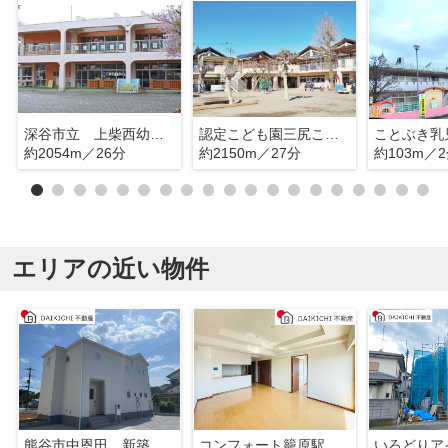
深谷市立 上柴西幼稚園
認定こども園三尻こども園
ことぶき乳
約2054m／26分
約2150m／27分
約103m／
エリアの近い物件
熊谷市中恩田 新築戸建 全3棟 1号棟
コンフォート籠原駅前ソレイユ