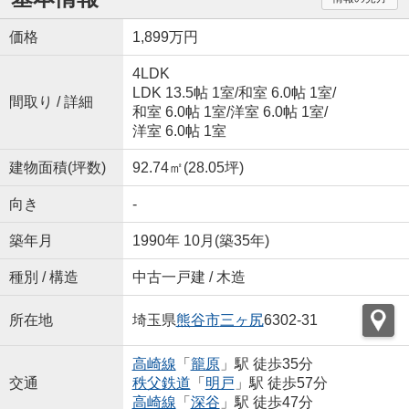
価格
1,899万円
4LDK
LDK 13.5帖 1室
/
和室 6.0帖 1室
/
間取り / 詳細
和室 6.0帖 1室
/
洋室 6.0帖 1室
/
洋室 6.0帖 1室
建物面積(坪数)
92.74㎡(28.05坪)
向き
-
築年月
1990年 10月(築35年)
種別 / 構造
中古一戸建 / 木造
所在地
埼玉県
熊谷市
三ヶ尻
6302-31
高崎線
「
籠原
」駅 徒歩35分
交通
秩父鉄道
「
明戸
」駅 徒歩57分
高崎線
「
深谷
」駅 徒歩47分