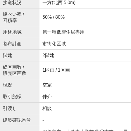
接道状況
一方(北西 5.0m)
建ぺい率 /
50% / 80%
容積率
用途地域
第一種低層住居専用
都市計画
市街化区域
階建
2階建
総区画数 /
1区画 / 1区画
販売区画数
現況
空家
取引態様
仲介
引渡し
相談
建築確認番号
-