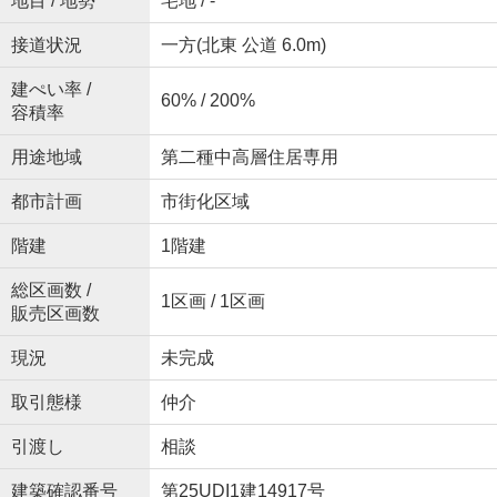
地目 / 地勢
宅地 / -
接道状況
一方(北東 公道 6.0m)
建ぺい率 /
60% / 200%
容積率
用途地域
第二種中高層住居専用
都市計画
市街化区域
階建
1階建
総区画数 /
1区画 / 1区画
販売区画数
現況
未完成
取引態様
仲介
引渡し
相談
建築確認番号
第25UDI1建14917号