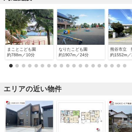
まことこども園
なりたこども園
約788m／10分
約1907m／24分
約1552m／
エリアの近い物件