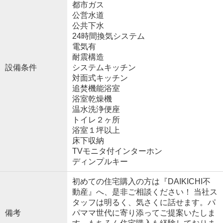
都市ガス
公営水道
公共下水
24時間換気システム
電気有
耐震構造
設備条件
システムキッチン
対面式キッチン
追焚機能浴室
浴室乾燥機
温水洗浄便座
トイレ２ヶ所
浴室１坪以上
床下収納
TVモニタ付インターホン
ディンプルキー
初めての住宅購入の方は『DAIKICHI不
動産』へ、是非ご相談ください！ 当社ス
タッフは明るく、気さくに話せます。パ
備考
パママ世代に寄り添ってご提案いたしま