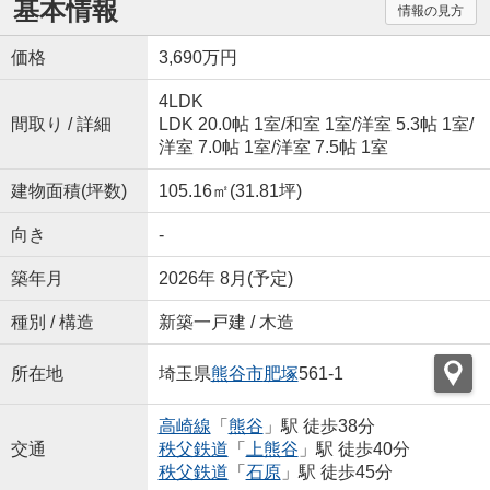
基本情報
情報の見方
価格
3,690万円
4LDK
間取り / 詳細
LDK 20.0帖 1室
/
和室 1室
/
洋室 5.3帖 1室
/
洋室 7.0帖 1室
/
洋室 7.5帖 1室
建物面積(坪数)
105.16㎡(31.81坪)
向き
-
築年月
2026年 8月(予定)
種別 / 構造
新築一戸建 / 木造
所在地
埼玉県
熊谷市
肥塚
561-1
高崎線
「
熊谷
」駅 徒歩38分
交通
秩父鉄道
「
上熊谷
」駅 徒歩40分
秩父鉄道
「
石原
」駅 徒歩45分