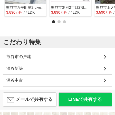
熊谷市万平町第3 LiveleGarden.s 新築戸建 全4棟 2号棟
熊谷市別府2丁目2期 ブルーミングガーデン 新築戸建 全1棟 1号棟
3,890
万
円
/ 4LDK
3,890
万
円
/ 4LDK
3,590
万
円
こだわり特集
熊谷市の戸建
深谷新築
深谷中古
メールで共有する
LINEで共有する