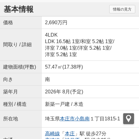
基本情報
情報の見方
価格
2,690万円
4LDK
LDK 16.5帖 1室
/
和室 5.2帖 1室
/
間取り / 詳細
洋室 7.0帖 1室
/
洋室 5.2帖 1室
/
洋室 5.2帖 1室
建物面積(坪数)
57.47㎡(17.38坪)
向き
南
築年月
2026年 8月(予定)
種別 / 構造
新築一戸建 / 木造
所在地
埼玉県
本庄市
小島南
１丁目1815-1
高崎線
「
本庄
」駅 徒歩27分