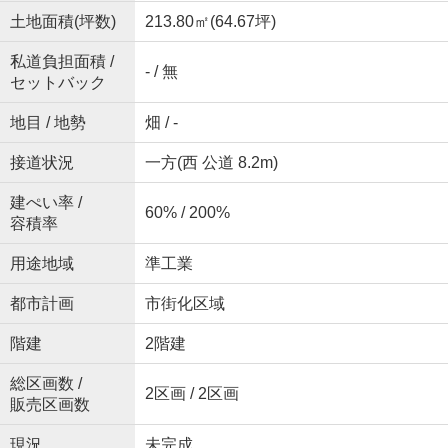
土地面積(坪数)
213.80㎡(64.67坪)
私道負担面積 /
- / 無
セットバック
地目 / 地勢
畑 / -
接道状況
一方(西 公道 8.2m)
建ぺい率 /
60% / 200%
容積率
用途地域
準工業
都市計画
市街化区域
階建
2階建
総区画数 /
2区画 / 2区画
販売区画数
現況
未完成