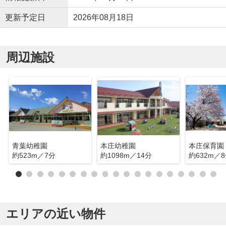
更新予定日
2026年08月18日
周辺施設
青葉幼稚園
本庄幼稚園
本庄保育園
約523m／7分
約1098m／14分
約632m／
エリアの近い物件