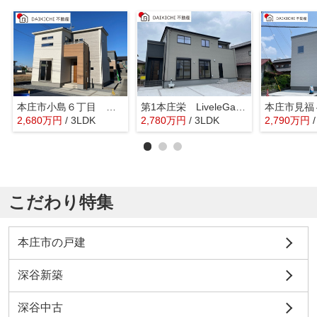
本庄市小島６丁目 新築戸建 22号棟
第1本庄栄 LiveleGarden.s 新築戸建 全1棟 1号棟
2,680
万
円
/ 3LDK
2,780
万
円
/ 3LDK
2,790
万
円
こだわり特集
本庄市の戸建
深谷新築
深谷中古