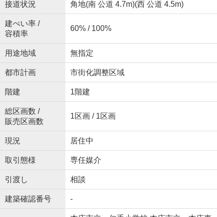
接道状況
角地(南 公道 4.7m)(西 公道 4.5m)
建ぺい率 /
60% / 100%
容積率
用途地域
無指定
都市計画
市街化調整区域
階建
1階建
総区画数 /
1区画 / 1区画
販売区画数
現況
居住中
取引態様
専任媒介
引渡し
相談
建築確認番号
-