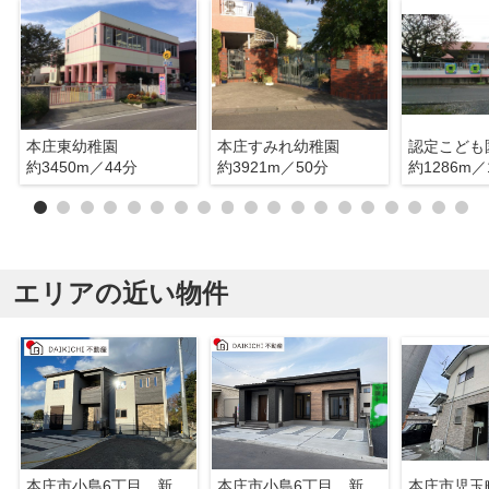
本庄東幼稚園
本庄すみれ幼稚園
約3450m／44分
約3921m／50分
約1286m／
エリアの近い物件
本庄市小島6丁目 新築戸建 全22区画 9号棟
本庄市小島6丁目 新築戸建 8号棟