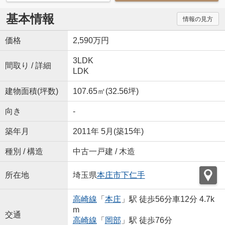
基本情報
情報の見方
価格
2,590万円
3LDK
間取り / 詳細
LDK
建物面積(坪数)
107.65㎡(32.56坪)
向き
-
築年月
2011年 5月(築15年)
種別 / 構造
中古一戸建 / 木造
所在地
埼玉県
本庄市
下仁手
高崎線
「
本庄
」駅 徒歩56分車12分 4.7k
m
交通
高崎線
「
岡部
」駅 徒歩76分