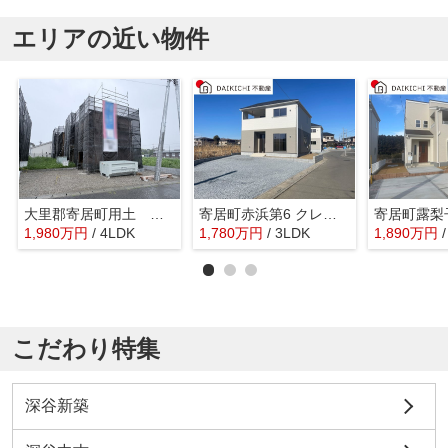
エリアの近い物件
大里郡寄居町用土 クレイドルガーデン 新築戸建 全4棟 1号棟
寄居町赤浜第6 クレイドルガーデン 新築戸建 全2棟 2号棟
1,980
万
円
/ 4LDK
1,780
万
円
/ 3LDK
1,890
万
円
こだわり特集
深谷新築