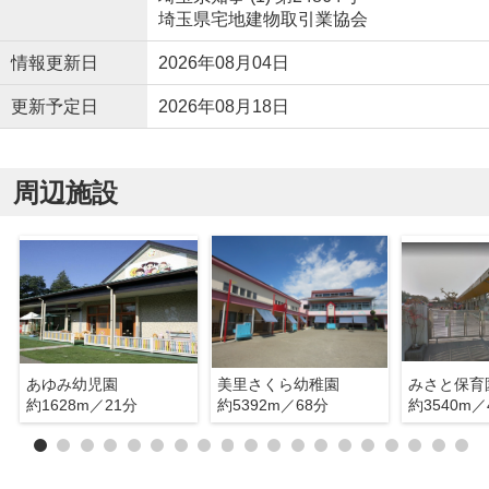
埼玉県宅地建物取引業協会
情報更新日
2026年08月04日
更新予定日
2026年08月18日
周辺施設
あゆみ幼児園
美里さくら幼稚園
みさと保育
約1628m／21分
約5392m／68分
約3540m／