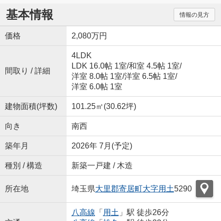
基本情報
情報の見方
価格
2,080万円
4LDK
LDK 16.0帖 1室
/
和室 4.5帖 1室
/
間取り / 詳細
洋室 8.0帖 1室
/
洋室 6.5帖 1室
/
洋室 6.0帖 1室
建物面積(坪数)
101.25㎡(30.62坪)
向き
南西
築年月
2026年 7月(予定)
種別 / 構造
新築一戸建 / 木造
所在地
埼玉県
大里郡寄居町
大字用土
5290
八高線
「
用土
」駅 徒歩26分