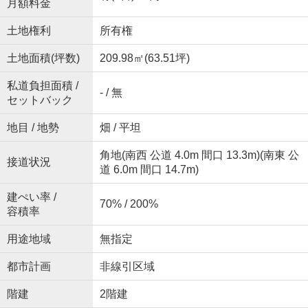
月額料金
土地権利
所有権
土地面積(坪数)
209.98㎡(63.51坪)
私道負担面積 /
- / 無
セットバック
地目 / 地勢
畑 / 平坦
角地(南西 公道 4.0m 間口 13.3m)(南東 公
接道状況
道 6.0m 間口 14.7m)
建ぺい率 /
70% / 200%
容積率
用途地域
無指定
都市計画
非線引区域
階建
2階建