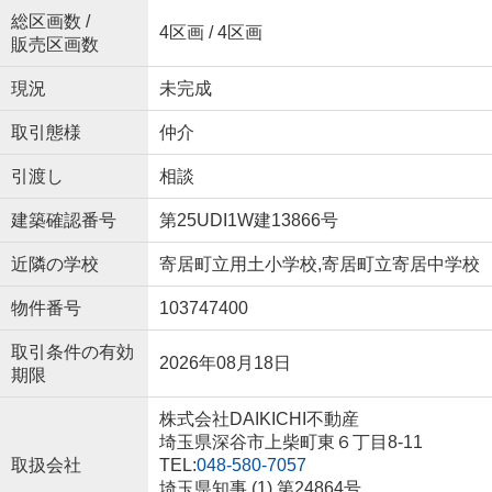
総区画数 /
4区画 / 4区画
販売区画数
現況
未完成
取引態様
仲介
引渡し
相談
建築確認番号
第25UDI1W建13866号
近隣の学校
寄居町立用土小学校,寄居町立寄居中学校
物件番号
103747400
取引条件の有効
2026年08月18日
期限
株式会社DAIKICHI不動産
埼玉県深谷市上柴町東６丁目8-11
取扱会社
TEL:
048-580-7057
埼玉県知事 (1) 第24864号