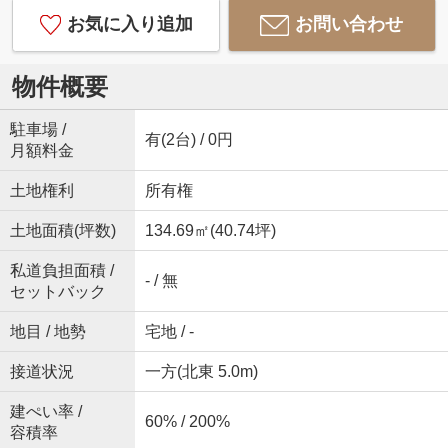
お気に入り追加
お問い合わせ
物件概要
駐車場 /
有(2台) / 0円
月額料金
土地権利
所有権
土地面積(坪数)
134.69㎡(40.74坪)
私道負担面積 /
- / 無
セットバック
地目 / 地勢
宅地 / -
接道状況
一方(北東 5.0m)
建ぺい率 /
60% / 200%
容積率