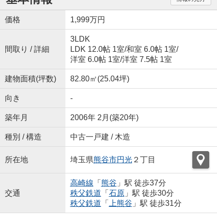
価格
1,999万円
3LDK
間取り / 詳細
LDK 12.0帖 1室
/
和室 6.0帖 1室
/
洋室 6.0帖 1室
/
洋室 7.5帖 1室
建物面積(坪数)
82.80㎡(25.04坪)
向き
-
築年月
2006年 2月(築20年)
種別 / 構造
中古一戸建 / 木造
所在地
埼玉県
熊谷市
円光
２丁目
高崎線
「
熊谷
」駅 徒歩37分
交通
秩父鉄道
「
石原
」駅 徒歩30分
秩父鉄道
「
上熊谷
」駅 徒歩31分