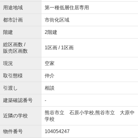
用途地域
第一種低層住居専用
都市計画
市街化区域
階建
2階建
総区画数 /
1区画 / 1区画
販売区画数
現況
空家
取引態様
仲介
引渡し
相談
建築確認番号
-
熊谷市立 石原小学校,熊谷市立 大原中
近隣の学校
学校
物件番号
104054247