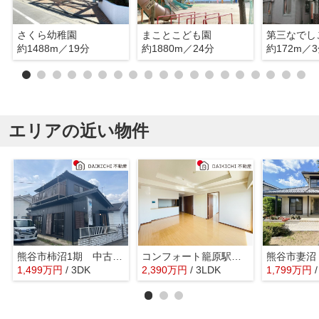
さくら幼稚園
まことこども園
第三なでし
約1488m／19分
約1880m／24分
約172m／
エリアの近い物件
熊谷市柿沼1期 中古戸建
コンフォート籠原駅前ソレイユ
熊谷市妻沼
1,499
万
円
/ 3DK
2,390
万
円
/ 3LDK
1,799
万
円